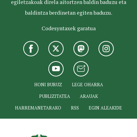
egiletzakoak direla aitortzen baldin baduzu eta
baldintza berdinetan egiten baduzu.
Codesyntaxek garatua
HONI BURUZ
LEGE OHARRA
PUBLIZITATEA
ARAUAK
HARREMANETARAKO
RSS
EGIN ALEAKIDE