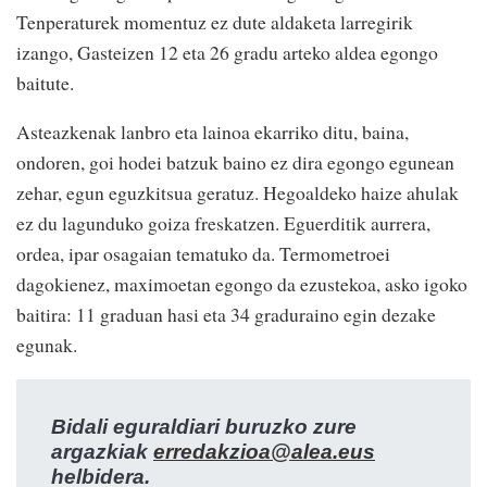
Tenperaturek momentuz ez dute aldaketa larregirik
izango, Gasteizen 12 eta 26 gradu arteko aldea egongo
baitute.
Asteazkenak lanbro eta lainoa ekarriko ditu, baina,
ondoren, goi hodei batzuk baino ez dira egongo egunean
zehar, egun eguzkitsua geratuz. Hegoaldeko haize ahulak
ez du lagunduko goiza freskatzen. Eguerditik aurrera,
ordea, ipar osagaian tematuko da. Termometroei
dagokienez, maximoetan egongo da ezustekoa, asko igoko
baitira: 11 graduan hasi eta 34 graduraino egin dezake
egunak.
Bidali eguraldiari buruzko zure
argazkiak
erredakzioa@alea.eus
helbidera.