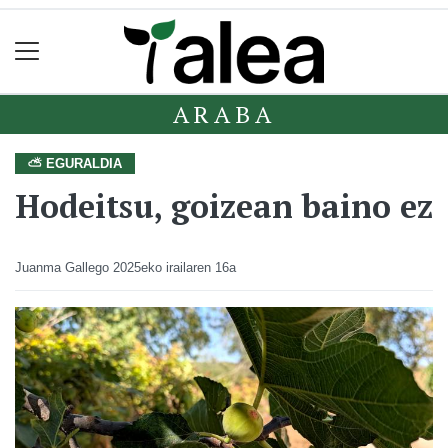
ARABA
⛅ EGURALDIA
Hodeitsu, goizean baino ez
Juanma Gallego
2025eko irailaren 16a