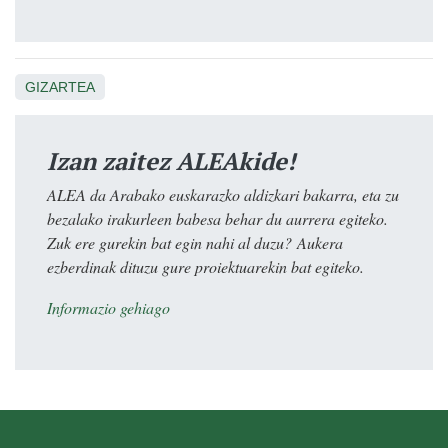
GIZARTEA
Izan zaitez ALEAkide!
ALEA da Arabako euskarazko aldizkari bakarra, eta zu
bezalako irakurleen babesa behar du aurrera egiteko.
Zuk ere gurekin bat egin nahi al duzu? Aukera
ezberdinak dituzu gure proiektuarekin bat egiteko.
Informazio gehiago