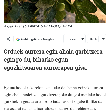
Argazkia: JUANMA GALLEGO / ALEA
Entzun
Itzuli
Gehitu gaitzazu Googlen
Orduek aurrera egin ahala garbitzera
egingo du, biharko egun
eguzkitsuaren aurrerapen gisa.
Eguna hodei askorekin esnatuko da, baina goizak aurrera
egin ahala hodeitzak gutxitzera joko du, goi mailako hodei
gutxirekin geratu arte. Eolo indar askorik gabe ibiliko da,
eta osagai nagusia iparraldean izango du gehienetan.