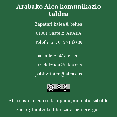
Arabako Alea komunikazio
taldea
Zapatari kalea 8, behea
01001 Gasteiz, ARABA
Telefonoa: 945 71 60 09
harpidetza@alea.eus
erredakzioa@alea.eus
publizitatea@alea.eus
Alea.eus-eko edukiak kopiatu, moldatu, zabaldu
eta argitaratzeko libre zara, beti ere, gure