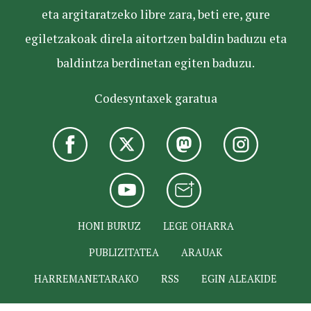
eta argitaratzeko libre zara, beti ere, gure
egiletzakoak direla aitortzen baldin baduzu eta
baldintza berdinetan egiten baduzu.
Codesyntaxek garatua
HONI BURUZ
LEGE OHARRA
PUBLIZITATEA
ARAUAK
HARREMANETARAKO
RSS
EGIN ALEAKIDE