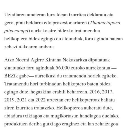
Uztailaren amaieran lurraldean izurritea deklaratu eta
gero, pinu beldarra edo prozesionariaren (
Thaumetopoea
pityocampa
) aurkako aire bidezko tratamendua
helikoptero bidez egingo du aldundiak, foru agindu batean
zehaztutakoaren arabera.
Atzo Noemi Agirre Kintana Nekazaritza diputatuak
sinatutako foru aginduak 56.000 euroko aurrekontua —
BEZik gabe— aurreikusi du tratamendu horiek egiteko.
Tratamendu hori turbinadun helikoptero baten bidez
egingo dute, hegazkina erabili beharrean. 2016, 2017,
2019, 2021 eta 2022 urteetan ere helikopteroaz baliatu
ziren izurritea tratatzeko. Helikopteroa aukeratu dute,
abiadura txikiagoa eta mugikortasun handiagoa duelako,
produktuen deriba gutxiago eraginez eta lan zehatzagoa