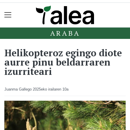
ARABA
Helikopteroz egingo diote
aurre pinu beldarraren
izurriteari
Juanma Gallego
2025eko irailaren 10a