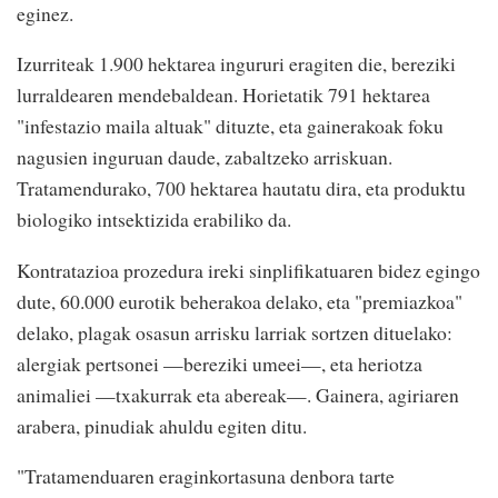
eginez.
Izurriteak 1.900 hektarea ingururi eragiten die, bereziki
lurraldearen mendebaldean. Horietatik 791 hektarea
"infestazio maila altuak" dituzte, eta gainerakoak foku
nagusien inguruan daude, zabaltzeko arriskuan.
Tratamendurako, 700 hektarea hautatu dira, eta produktu
biologiko intsektizida erabiliko da.
Kontratazioa prozedura ireki sinplifikatuaren bidez egingo
dute, 60.000 eurotik beherakoa delako, eta "premiazkoa"
delako, plagak osasun arrisku larriak sortzen dituelako:
alergiak pertsonei —bereziki umeei—, eta heriotza
animaliei —txakurrak eta abereak—. Gainera, agiriaren
arabera, pinudiak ahuldu egiten ditu.
"Tratamenduaren eraginkortasuna denbora tarte