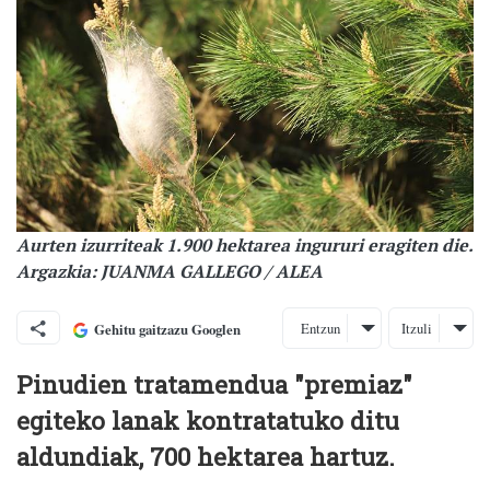
Aurten izurriteak 1.900 hektarea ingururi eragiten die.
Argazkia: JUANMA GALLEGO / ALEA
Entzun
Itzuli
Gehitu gaitzazu Googlen
Pinudien tratamendua "premiaz"
egiteko lanak kontratatuko ditu
aldundiak, 700 hektarea hartuz.