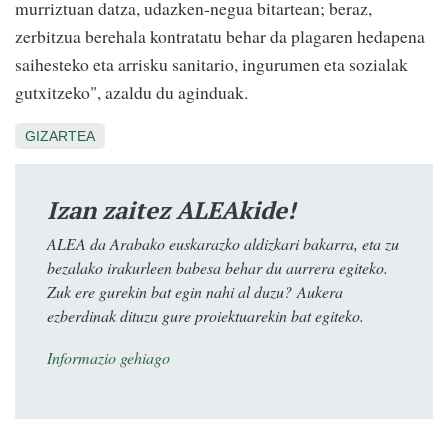
murriztuan datza, udazken-negua bitartean; beraz,
zerbitzua berehala kontratatu behar da plagaren hedapena
saihesteko eta arrisku sanitario, ingurumen eta sozialak
gutxitzeko", azaldu du aginduak.
GIZARTEA
Izan zaitez ALEAkide!
ALEA da Arabako euskarazko aldizkari bakarra, eta zu
bezalako irakurleen babesa behar du aurrera egiteko.
Zuk ere gurekin bat egin nahi al duzu? Aukera
ezberdinak dituzu gure proiektuarekin bat egiteko.
Informazio gehiago