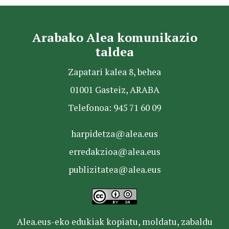
Arabako Alea komunikazio
taldea
Zapatari kalea 8, behea
01001 Gasteiz, ARABA
Telefonoa: 945 71 60 09
harpidetza@alea.eus
erredakzioa@alea.eus
publizitatea@alea.eus
Alea.eus-eko edukiak kopiatu, moldatu, zabaldu