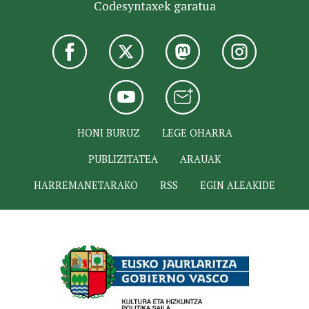
Codesyntaxek garatua
HONI BURUZ
LEGE OHARRA
PUBLIZITATEA
ARAUAK
HARREMANETARAKO
RSS
EGIN ALEAKIDE