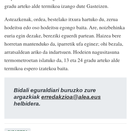
gradu arteko alde termikoa izango dute Gasteizen.
Asteazkenak, ordea, bestelako itxura hartuko du, zerua
hodeitsu edo oso hodeitsu egongo baita. Are, noizbehinka
euria egin dezake, bereziki eguerdi partean. Haizea bere
horretan mantenduko da, iparretik ufa eginez; ohi bezala,
arratsaldean ariko da indartsuen. Hodeien nagusitasuna
termometroetan islatuko da, 13 eta 24 gradu arteko alde
termikoa espero izatekoa baita.
Bidali eguraldiari buruzko zure
argazkiak
erredakzioa@alea.eus
helbidera.