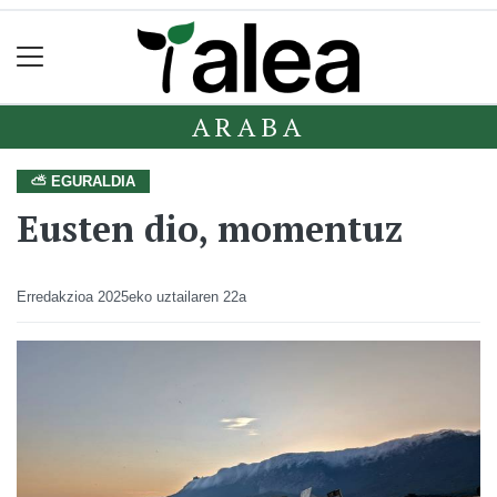
ARABA
⛅ EGURALDIA
Eusten dio, momentuz
Erredakzioa
2025eko uztailaren 22a