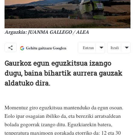
Argazkia: JUANMA GALLEGO / ALEA
Entzun
Itzuli
Gehitu gaitzazu Googlen
Gaurkoz egun eguzkitsua izango
dugu, baina bihartik aurrera gauzak
aldatuko dira.
Momentuz giro eguzkitsua mantenduko da egun osoan.
Eolo ipar osagaian ibiliko da, eta bereziki arratsaldean
bolada gogorrak izango ditu. Eguzkiarekin batera,
tenperatura maximoen gorakada etorriko da: 12 eta 30