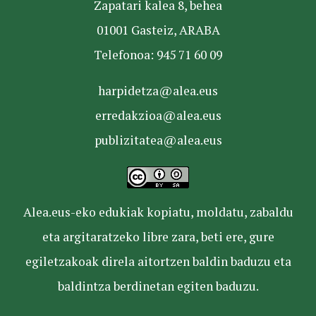
Zapatari kalea 8, behea
01001 Gasteiz, ARABA
Telefonoa: 945 71 60 09
harpidetza@alea.eus
erredakzioa@alea.eus
publizitatea@alea.eus
Alea.eus-eko edukiak kopiatu, moldatu, zabaldu
eta argitaratzeko libre zara, beti ere, gure
egiletzakoak direla aitortzen baldin baduzu eta
baldintza berdinetan egiten baduzu.