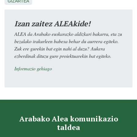
GIZARTEA
Izan zaitez ALEAkide!
ALEA da Arabako euskarazko aldizkari bakarra, eta zu
bezalako irakurleen babesa behar du aurrera egiteko.
Zuk ere gurekin bat egin nahi al duzu? Aukera
ezberdinak dituzu gure proiektuarekin bat egiteko.
Informazio gehiago
Arabako Alea komunikazio
taldea