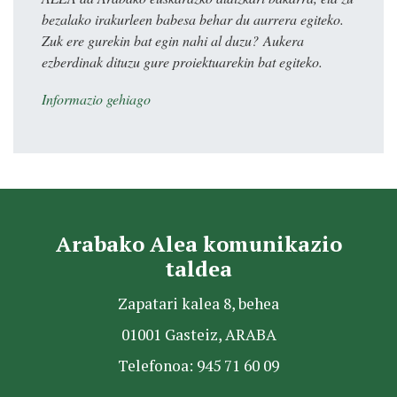
bezalako irakurleen babesa behar du aurrera egiteko.
Zuk ere gurekin bat egin nahi al duzu? Aukera
ezberdinak dituzu gure proiektuarekin bat egiteko.
Informazio gehiago
Arabako Alea komunikazio
taldea
Zapatari kalea 8, behea
01001 Gasteiz, ARABA
Telefonoa: 945 71 60 09