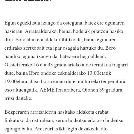
Egun eguzkitsua izango da osteguna, batez ere egunaren
hasieran. Arratsalderako, baina, hodeiak pilatzen hasiko
dira. Eolo ahul eta aldakor ibiliko da, baina egunaren
erdirako zertxobait eta ipar osagaia hartuko du. Bero
handiko eguna izango da, batez ere hegoaldean.
Gasteizerako 16 eta 33 gradu arteko alde termikoa iragarri
dute, baina Ebro ondoko eskualderako 13:00etatik
19:00etara abisu horia eman dute, muturreko tenperatura
oso altuengatik. AEMETen arabera, Oionen 39 gradura
iritsi daiteke.
Bezperaren arratsaldean hasitako aldaketa erabat
finkatuko da ostiralean, zerua hodeitsu edo oso hodeitsu
egongo baita. Are, euri txikia egin dezakeela dio