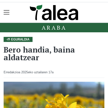
ARABA
⛅ EGURALDIA
Bero handia, baina
aldatzear
Erredakzioa
2025eko uztailaren 17a