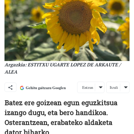
Argazkia: ESTITXU UGARTE LOPEZ DE ARKAUTE /
ALEA
Entzun
Itzuli
Gehitu gaitzazu Googlen
Batez ere goizean egun eguzkitsua
izango dugu, eta bero handikoa.
Osterantzean, erabateko aldaketa
dator biharko.