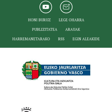
HONI BURUZ
LEGE OHARRA
PUBLIZITATEA
ARAUAK
HARREMANETARAKO
RSS
EGIN ALEAKIDE