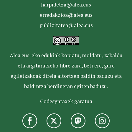
harpidetza@alea.eus
erredakzioa@alea.eus
publizitatea@alea.eus
Alea.eus-eko edukiak kopiatu, moldatu, zabaldu
eta argitaratzeko libre zara, beti ere, gure
egiletzakoak direla aitortzen baldin baduzu eta
baldintza berdinetan egiten baduzu.
Codesyntaxek garatua