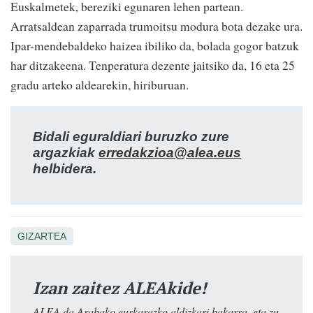
Euskalmetek, bereziki egunaren lehen partean.
Arratsaldean zaparrada trumoitsu modura bota dezake ura.
Ipar-mendebaldeko haizea ibiliko da, bolada gogor batzuk
har ditzakeena. Tenperatura dezente jaitsiko da, 16 eta 25
gradu arteko aldearekin, hiriburuan.
Bidali eguraldiari buruzko zure
argazkiak
erredakzioa@alea.eus
helbidera.
GIZARTEA
Izan zaitez ALEAkide!
ALEA da Arabako euskarazko aldizkari bakarra, eta zu