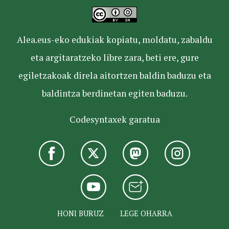
Alea.eus-eko edukiak kopiatu, moldatu, zabaldu
eta argitaratzeko libre zara, beti ere, gure
egiletzakoak direla aitortzen baldin baduzu eta
baldintza berdinetan egiten baduzu.
Codesyntaxek garatua
HONI BURUZ
LEGE OHARRA