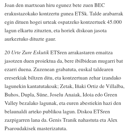
Joan den martxoan hiru egunez bete zuen BEC
erakustazokako kontzertu gunea ETSk. Talde arabarrak
egin dituen hogei urteak ospatzeko kontzertuek 45.000
lagun elkartu zituzten, eta horiek diskoan jasota
aurkeztuko dituzte gaur.
20 Urte Zure Eskutik
ETSren arrakastaren emaitza
jasotzen duen proiektua da, bere ibilbidean mugarri bat
ezarri duena. Zuzenean grabatuta, euskal taldearen
ereserkiak biltzen ditu, eta kontzertuan zehar izandako
lagunekin kantatutakoak; Zetak, Iñaki Ortiz de Villalba,
Buhos, Dupla, Süne, Joselu Anaiak, Idoia edo Green
Valley bezalako lagunak, eta euren abestiekin hazi den
belaunaldi arteko publikoa lagun. Diskoa ETSren
zazpigarren lana da. Genis Tranik nahastuta eta Alex
Psaroudakisek masterizatuta.