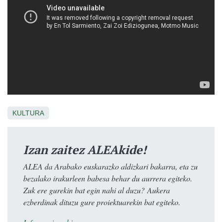
KULTURA
Izan zaitez ALEAkide!
ALEA da Arabako euskarazko aldizkari bakarra, eta zu
bezalako irakurleen babesa behar du aurrera egiteko.
Zuk ere gurekin bat egin nahi al duzu? Aukera
ezberdinak dituzu gure proiektuarekin bat egiteko.