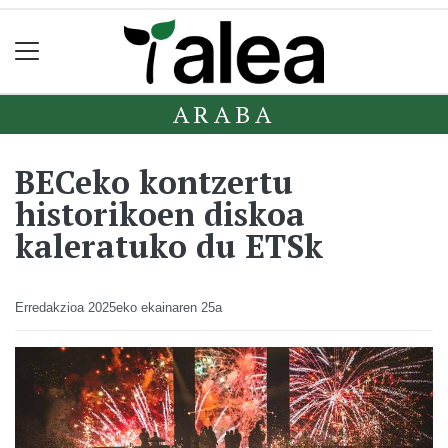
ARABA
BECeko kontzertu
historikoen diskoa
kaleratuko du ETSk
Erredakzioa
2025eko ekainaren 25a