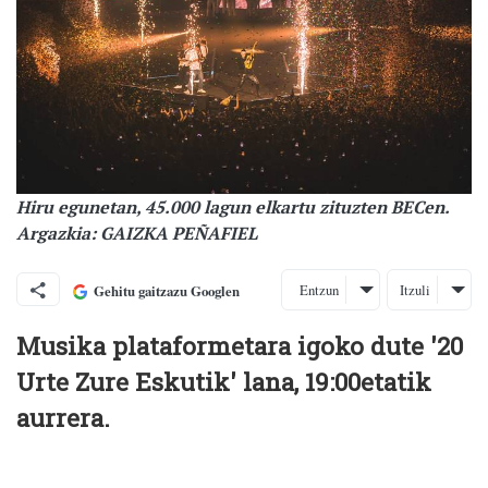
Hiru egunetan, 45.000 lagun elkartu zituzten BECen.
Argazkia: GAIZKA PEÑAFIEL
Entzun
Itzuli
Gehitu gaitzazu Googlen
Musika plataformetara igoko dute '20
Urte Zure Eskutik' lana, 19:00etatik
aurrera.