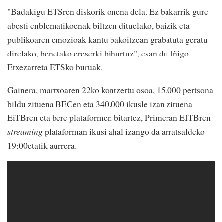
"Badakigu ETSren diskorik onena dela. Ez bakarrik gure
abesti enblematikoenak biltzen dituelako, baizik eta
publikoaren emozioak kantu bakoitzean grabatuta geratu
direlako, benetako ereserki bihurtuz", esan du Iñigo
Etxezarreta ETSko buruak.
Gainera, martxoaren 22ko kontzertu osoa, 15.000 pertsona
bildu zituena BECen eta 340.000 ikusle izan zituena
EiTBren eta bere plataformen bitartez, Primeran EITBren
streaming
plataforman ikusi ahal izango da arratsaldeko
19:00etatik aurrera.