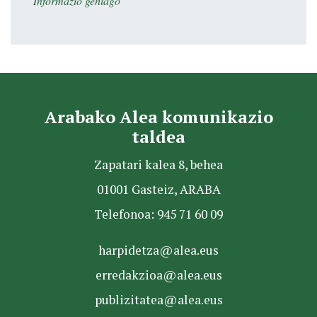
Informazio gehiago
Arabako Alea komunikazio
taldea
Zapatari kalea 8, behea
01001 Gasteiz, ARABA
Telefonoa: 945 71 60 09
harpidetza@alea.eus
erredakzioa@alea.eus
publizitatea@alea.eus