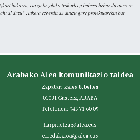
kari bakarra, eta zu bezalako irakurleen babesa behar du aurrera
nahi al duzu? Aukera ezberdinak dituzu gure proiektuarekin bat
Arabako Alea komunikazio taldea
Zapatari kalea 8, behea
01001 Gasteiz, ARABA
Telefonoa: 945 71 60 09
harpidetza@alea.eus
erredakzioa@alea.eus