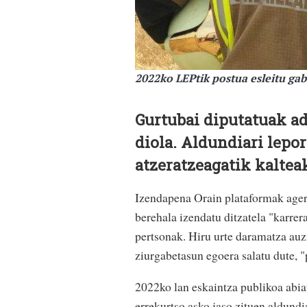
2022ko LEPtik postua esleitu gab
Gurtubai diputatuak ad
diola. Aldundiari lepo
atzeratzeagatik kalteak
Izendapena Orain plataformak ager
berehala izendatu ditzatela "karrer
pertsonak. Hiru urte daramatza auzi
ziurgabetasun egoera salatu dute, 
2022ko lan eskaintza publikoa abia
errekurtso asko jaso zituen aldundi