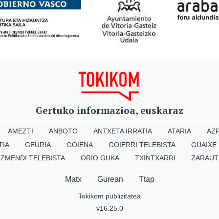
Gertuko informazioa, euskaraz
AMEZTI
ANBOTO
ANTXETA IRRATIA
ATARIA
AZP
TIA
GEURIA
GOIENA
GOIERRI TELEBISTA
GUAIXE
IZMENDI TELEBISTA
ORIO GUKA
TXINTXARRI
ZARAUT
Matx
Gurean
Ttap
Tokikom publizitatea
v16.25.0