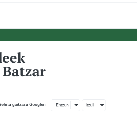
leek
 Batzar
Gehitu gaitzazu Googlen
Entzun
Itzuli