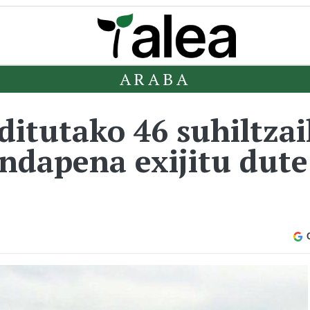
ARABA
ditutako 46 suhiltzai
endapena exijitu dute