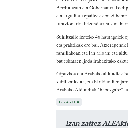
Berdintasun eta Gobernantzako dipu
eta argudiatu epaileek ebatzi behar
funtzionarioak izendatzea, eta dato
Suhiltzaile izateko 46 hautagaiek 
eta praktikak ere bai. Atzerapenak 
familiakoan eta lan arloan; eta al
bat eskatzen, jada irabazitako esku
Gipuzkoa eta Arabako aldundiek ba
suhiltzaileena, eta bi aldundien jar
Arabako Aldundiak "babesgabe" utz
GIZARTEA
Izan zaitez ALEAki