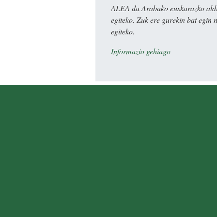
ALEA da Arabako euskarazko aldiz
egiteko. Zuk ere gurekin bat egin 
egiteko.
Informazio gehiago