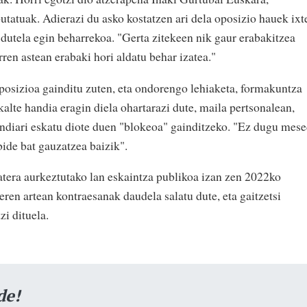
tatuak. Adierazi du asko kostatzen ari dela oposizio hauek ixt
 dutela egin beharrekoa. "Gerta zitekeen nik gaur erabakitzea
rren astean erabaki hori aldatu behar izatea."
oposizioa gainditu zuten, eta ondorengo lehiaketa, formakuntza
kalte handia eragin diela ohartarazi dute, maila pertsonalean,
dundiari eskatu diote duen "blokeoa" gainditzeko. "Ez dugu mes
bide bat gauzatzea baizik".
tera aurkeztutako lan eskaintza publikoa izan zen 2022ko
reren artean kontraesanak daudela salatu dute, eta gaitzetsi
i dituela.
de!