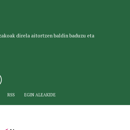
tzakoak direla aitortzen baldin baduzu eta
RSS
EGIN ALEAKIDE