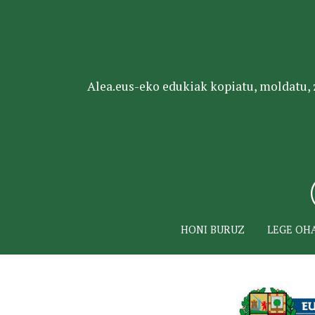
Alea.eus-eko edukiak kopiatu, moldatu, za
HONI BURUZ
LEGE OH