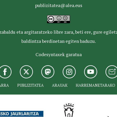
publizitatea@alea.eus
baldu eta argitaratzeko libre zara, beti ere, gure egile
baldintza berdinetan egiten baduzu.
Codesyntaxek garatua
ARRA
PUBLIZITATEA
ARAUAK
HARREMANETARAKO