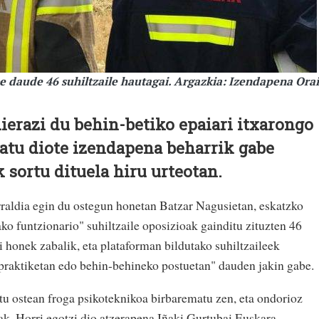
e daude 46 suhiltzaile hautagai. Argazkia: Izendapena Ora
ierazi du behin-betiko epaiari itxarongo
ratu diote izendapena beharrik gabe
 sortu dituela hiru urteotan.
raldia egin du ostegun honetan Batzar Nagusietan, eskatzko
ako funtzionario" suhiltzaile oposizioak gainditu zituzten 46
 honek zabalik, eta plataforman bildutako suhiltzaileek
"praktiketan edo behin-behineko postuetan" dauden jakin gabe.
tu ostean froga psikoteknikoa birbarematu zen, eta ondorioz
ak. Horri egotzi dio atzerapena Iñaki Gurtubai Euskara,