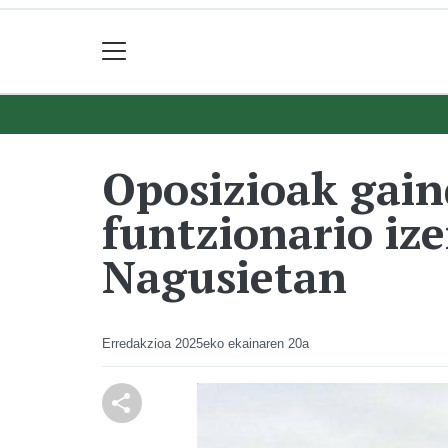
Oposizioak gain
funtzionario iz
Nagusietan
Erredakzioa
2025eko ekainaren 20a