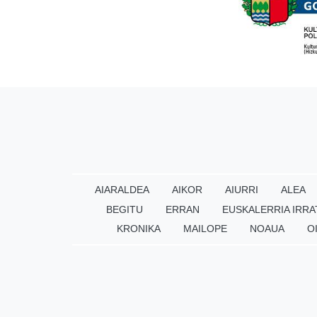
AIARALDEA
AIKOR
AIURRI
ALEA
BEGITU
ERRAN
EUSKALERRIA IRRA
KRONIKA
MAILOPE
NOAUA
O