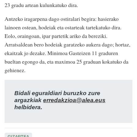
23 gradu artean kulunkatuko dira.
Antzeko iragarpena dago ostiralari begira: hasierako
lainoen ostean, hodeiak eta ostarteak tartekatuko dira.
Eolo, oraingoan, ipar partetik ariko da bereziki.
Arratsaldean bero hodeiak garatzeko aukera dago; hortaz,
ekaitzak jo dezake. Minimoa Gasteizen 11 graduren
bueltan egongo da, eta maximoa 25 graduan kokatuko da
gehienez.
Bidali eguraldiari buruzko zure
argazkiak
erredakzioa@alea.eus
helbidera.
GIZARTEA