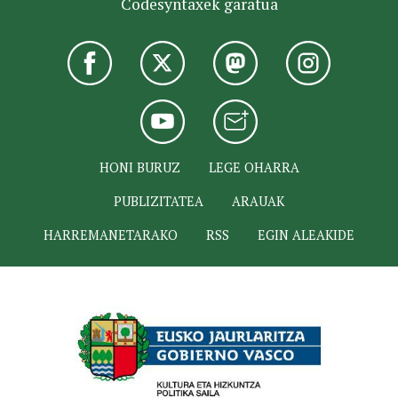
Codesyntaxek garatua
HONI BURUZ
LEGE OHARRA
PUBLIZITATEA
ARAUAK
HARREMANETARAKO
RSS
EGIN ALEAKIDE