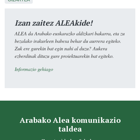
Izan zaitez ALEAkide!
ALEA da Arabako euskarazko aldizkari bakarra, eta zu
bezalako irakurleen babesa behar du aurrera egiteko.
Zuk ere gurekin bat egin nahi al duzu? Aukera
ezberdinak dituzu gure proiektuarekin bat egiteko.
Informazio gehiago
Arabako Alea komunikazio
taldea