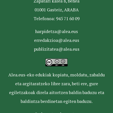
Zapatari kalea 8, behea
01001 Gasteiz, ARABA
Telefonoa: 945 71 60 09
harpidetza@alea.eus
erredakzioa@alea.eus
publizitatea@alea.eus
Alea.eus-eko edukiak kopiatu, moldatu, zabaldu
eta argitaratzeko libre zara, beti ere, gure
egiletzakoak direla aitortzen baldin baduzu eta
baldintza berdinetan egiten baduzu.