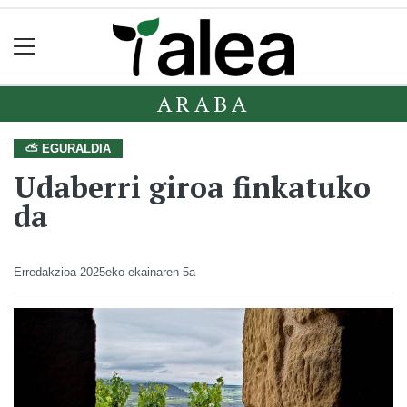
ARABA
⛅ EGURALDIA
Udaberri giroa finkatuko
da
Erredakzioa
2025eko ekainaren 5a