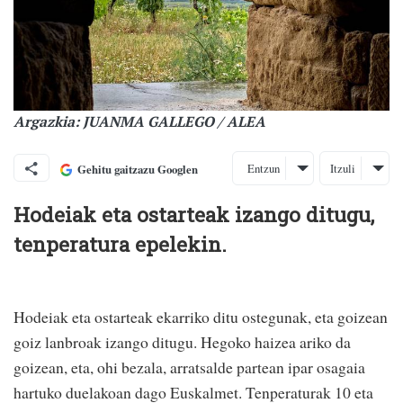
Argazkia: JUANMA GALLEGO / ALEA
Entzun
Itzuli
Gehitu gaitzazu Googlen
Hodeiak eta ostarteak izango ditugu,
tenperatura epelekin.
Hodeiak eta ostarteak ekarriko ditu ostegunak, eta goizean
goiz lanbroak izango ditugu. Hegoko haizea ariko da
goizean, eta, ohi bezala, arratsalde partean ipar osagaia
hartuko duelakoan dago Euskalmet. Tenperaturak 10 eta