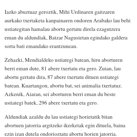
Iazko abuztuaz geroztik, Mihi Urdinaren gaitzaren
aurkako txertaketa kanpainaren ondoren Arabako lau behi
ustiategitan hamalau abortu gertatu direla ezagutzera
eman du aldundiak, Batzar Nagusietan egindako galdera
sorta bati emandako erantzunean.
Zehazki, Mendialdeko ustiategi batean, hiru aborturen
berri eman dute, 81 abere txertatu eta gero. Zuian, lau
abortu gertatu dira, 87 abere txertatu dituen ustiategi
batean. Kuartangon, abortu bat, sei animalia txertatuz.
Azkenik, Aiaran, sei aborturen berri eman du beste
ustiategi batek, 296 abere txertatu eta gero.
Aldundiak azaldu du lau ustiategi horietatik bitan
abortuen jatorria argitzeko ikerketak egin dituela, baina
ezin izan dutela ondorioztatu abortu horien jatorria.