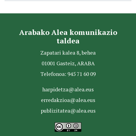
Arabako Alea komunikazio
taldea
Zapatari kalea 8, behea
01001 Gasteiz, ARABA
Telefonoa: 945 71 60 09
harpidetza@alea.eus
erredakzioa@alea.eus
publizitatea@alea.eus