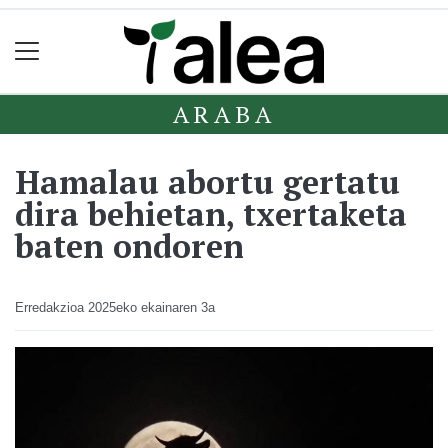
ARABA
Hamalau abortu gertatu
dira behietan, txertaketa
baten ondoren
Erredakzioa
2025eko ekainaren 3a