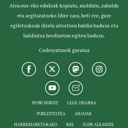
Alea.eus-eko edukiak kopiatu, moldatu, zabaldu
eta argitaratzeko libre zara, beti ere, gure
egiletzakoak direla aitortzen baldin baduzu eta
baldintza berdinetan egiten baduzu.
Codesyntaxek garatua
HONI BURUZ
LEGE OHARRA
PUBLIZITATEA
ARAUAK
HARREMANETARAKO
RSS
EGIN ALEAKIDE