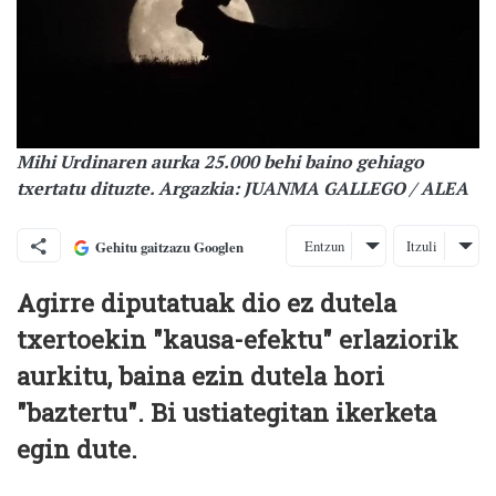
Mihi Urdinaren aurka 25.000 behi baino gehiago
txertatu dituzte. Argazkia: JUANMA GALLEGO / ALEA
Entzun
Itzuli
Gehitu gaitzazu Googlen
Agirre diputatuak dio ez dutela
txertoekin "kausa-efektu" erlaziorik
aurkitu, baina ezin dutela hori
"baztertu". Bi ustiategitan ikerketa
egin dute.