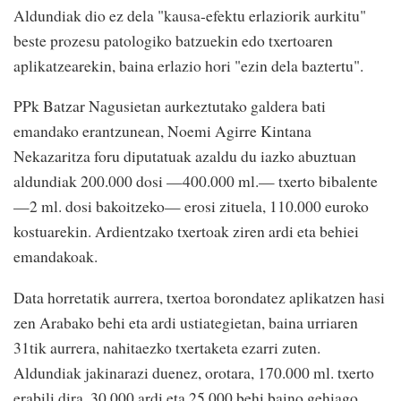
Aldundiak dio ez dela "kausa-efektu erlaziorik aurkitu"
beste prozesu patologiko batzuekin edo txertoaren
aplikatzearekin, baina erlazio hori "ezin dela baztertu".
PPk Batzar Nagusietan aurkeztutako galdera bati
emandako erantzunean, Noemi Agirre Kintana
Nekazaritza foru diputatuak azaldu du iazko abuztuan
aldundiak 200.000 dosi —400.000 ml.— txerto bibalente
—2 ml. dosi bakoitzeko— erosi zituela, 110.000 euroko
kostuarekin. Ardientzako txertoak ziren ardi eta behiei
emandakoak.
Data horretatik aurrera, txertoa borondatez aplikatzen hasi
zen Arabako behi eta ardi ustiategietan, baina urriaren
31tik aurrera, nahitaezko txertaketa ezarri zuten.
Aldundiak jakinarazi duenez, orotara, 170.000 ml. txerto
erabili dira, 30.000 ardi eta 25.000 behi baino gehiago