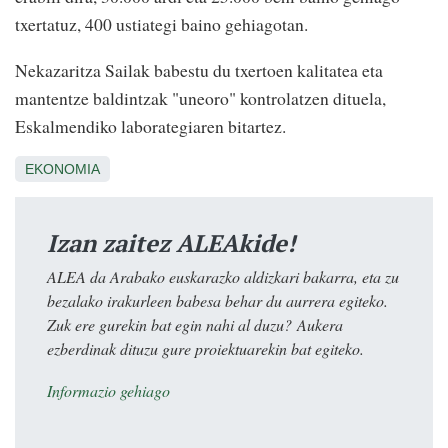
txertatuz, 400 ustiategi baino gehiagotan.
Nekazaritza Sailak babestu du txertoen kalitatea eta
mantentze baldintzak "uneoro" kontrolatzen dituela,
Eskalmendiko laborategiaren bitartez.
EKONOMIA
Izan zaitez ALEAkide!
ALEA da Arabako euskarazko aldizkari bakarra, eta zu
bezalako irakurleen babesa behar du aurrera egiteko.
Zuk ere gurekin bat egin nahi al duzu? Aukera
ezberdinak dituzu gure proiektuarekin bat egiteko.
Informazio gehiago