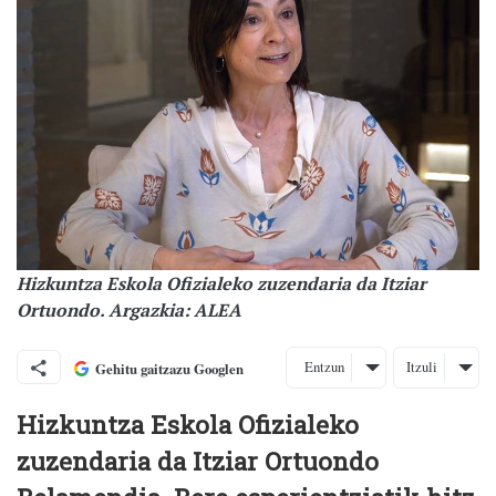
Hizkuntza Eskola Ofizialeko zuzendaria da Itziar
Ortuondo. Argazkia: ALEA
Entzun
Itzuli
Gehitu gaitzazu Googlen
Hizkuntza Eskola Ofizialeko
zuzendaria da Itziar Ortuondo