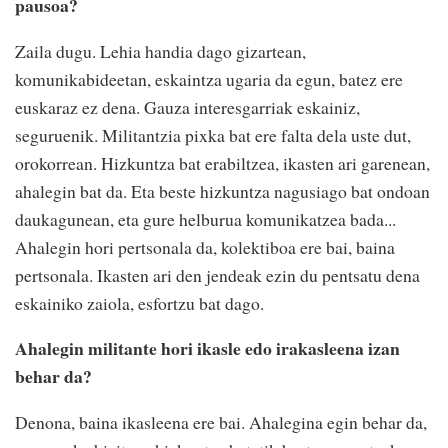
pausoa?
Zaila dugu. Lehia handia dago gizartean,
komunikabideetan, eskaintza ugaria da egun, batez ere
euskaraz ez dena. Gauza interesgarriak eskainiz,
seguruenik. Militantzia pixka bat ere falta dela uste dut,
orokorrean. Hizkuntza bat erabiltzea, ikasten ari garenean,
ahalegin bat da. Eta beste hizkuntza nagusiago bat ondoan
daukagunean, eta gure helburua komunikatzea bada...
Ahalegin hori pertsonala da, kolektiboa ere bai, baina
pertsonala. Ikasten ari den jendeak ezin du pentsatu dena
eskainiko zaiola, esfortzu bat dago.
Ahalegin militante hori ikasle edo irakasleena izan
behar da?
Denona, baina ikasleena ere bai. Ahalegina egin behar da,