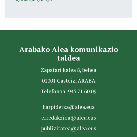
Arabako Alea komunikazio
taldea
Zapatari kalea 8, behea
01001 Gasteiz, ARABA
Telefonoa: 945 71 60 09
harpidetza@alea.eus
erredakzioa@alea.eus
publizitatea@alea.eus