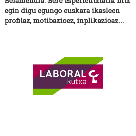
Belamendia. Bere esperientziatik hitz
egin digu egungo euskara ikasleen
profilaz, motibazioez, inplikazioaz...