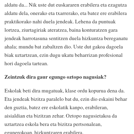
aldatu da... Nik uste dut euskararen erabilera eta ezagutza
aldatu dela, onerako eta txarrerako, eta batez ere erabilera
praktikorako nahi duela jendeak. Lehena da puntuak
lortzea, ziurtagiriak ateratzea, baina konturatzen gara
jendeak harrotasuna sentitzen duela hizkuntza bereganatu
ahala; mundu bat zabaltzen dio. Uste dut gakoa dagoela
biak uztartzean, ezin dugu ukatu beharrizan profesional
hori dagoela tartean.
Zeintzuk dira gaur egungo oztopo nagusiak?
Eskolak beti dira mugatuak, klase ordu kopurua dena da.
Eta jendeak bizitza paralelo bat du, ezin dio eskaini behar
den guztia, batez ere eskolatik kanpo, erabileran,
aisialdian eta bizitzan zehar. Oztopo nagusietakoa da
uztartzea eskola bera eta bizitza pertsonalean,
egunerokoan, hizkuntzaren erabilera.