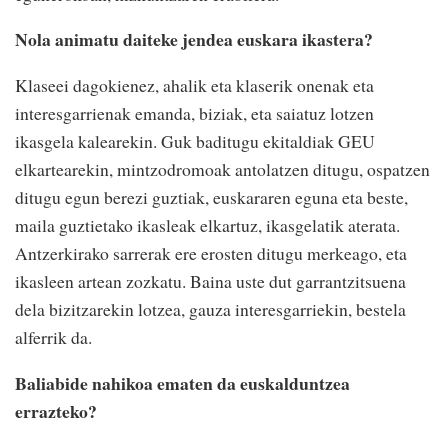
Nola animatu daiteke jendea euskara ikastera?
Klaseei dagokienez, ahalik eta klaserik onenak eta
interesgarrienak emanda, biziak, eta saiatuz lotzen
ikasgela kalearekin. Guk baditugu ekitaldiak GEU
elkartearekin, mintzodromoak antolatzen ditugu, ospatzen
ditugu egun berezi guztiak, euskararen eguna eta beste,
maila guztietako ikasleak elkartuz, ikasgelatik aterata.
Antzerkirako sarrerak ere erosten ditugu merkeago, eta
ikasleen artean zozkatu. Baina uste dut garrantzitsuena
dela bizitzarekin lotzea, gauza interesgarriekin, bestela
alferrik da.
Baliabide nahikoa ematen da euskalduntzea
errazteko?