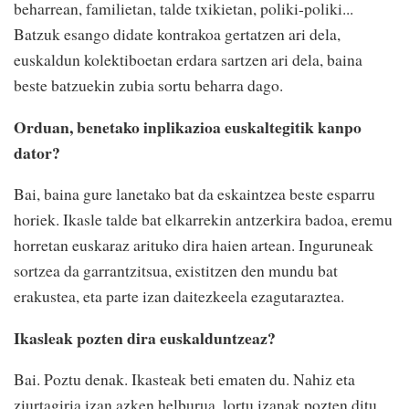
beharrean, familietan, talde txikietan, poliki-poliki...
Batzuk esango didate kontrakoa gertatzen ari dela,
euskaldun kolektiboetan erdara sartzen ari dela, baina
beste batzuekin zubia sortu beharra dago.
Orduan, benetako inplikazioa euskaltegitik kanpo
dator?
Bai, baina gure lanetako bat da eskaintzea beste esparru
horiek. Ikasle talde bat elkarrekin antzerkira badoa, eremu
horretan euskaraz arituko dira haien artean. Inguruneak
sortzea da garrantzitsua, existitzen den mundu bat
erakustea, eta parte izan daitezkeela ezagutaraztea.
Ikasleak pozten dira euskalduntzeaz?
Bai. Poztu denak. Ikasteak beti ematen du. Nahiz eta
ziurtagiria izan azken helburua, lortu izanak pozten ditu,