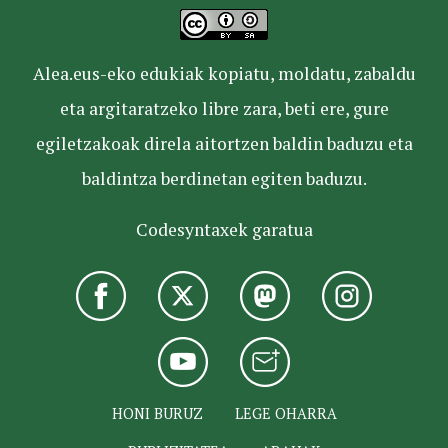
Alea.eus-eko edukiak kopiatu, moldatu, zabaldu
eta argitaratzeko libre zara, beti ere, gure
egiletzakoak direla aitortzen baldin baduzu eta
baldintza berdinetan egiten baduzu.
Codesyntaxek garatua
HONI BURUZ
LEGE OHARRA