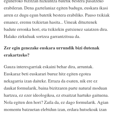
eguneroko bizitzan hizkuntza batetik bestera pasatzeko
erabileran. Dena gaztelaniaz egiten badugu, euskara ikasi
arren ez dugu egun batetik bestera erabiliko. Pauso txikiak
emanez, eremu txikietan hasita... Umeak dituztenek
badute erronka hori, eta txikiekin gutxienez saiatzen dira.
Halako zirkuluak sortzea garrantzitsua da.
Zer egin genezake euskara urrundik bizi dutenak
erakartzeko?
Gauza interesgarriak eskaini behar dira, arruntak.
Euskaraz beti euskarari buruz hitz egiten egotea
nekagarria izan daiteke. Erraza da esaten, nik ere ez
daukat formularik, baina bizitzaren parte natural moduan
hartzea, ez ezer ideologikoa, ez etsaitzat hartuko gaituena.
Nola egiten den hori? Zaila da, ez dago formularik. Agian
momentu batzuetan elebidun izan, erdara hutsekoak izan