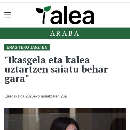
ARABA
ERAGITEKO JANZTEN
"Ikasgela eta kalea
uztartzen saiatu behar
gara"
Erredakzioa
2025eko maiatzaren 26a