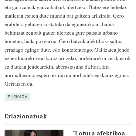
eta gai izateak gauza batzuk ulertzeko. Batez ere beheko
mailetan esaten dute mundu bat galtzen ari zirela. Gero
erabilera gehiago kostatuko da egunerokoan, baina
behintzat zenbait gauza ulertzea gure paisaia urbano
honetan, bada pozgarria. Gero batzuk afektiboki saltoa
errazago egingo dute, edo kontzienteago. Gai izatea jende
ezberdinarekin euskaraz aritzeko, norberarekin zerikusirik
ez daukan jendearekin, aberastasuna da hori. Eta
normaltasuna, espero ez duzun norbaitek euskaraz egitea.
Gertatzen da.
EUSKARA
Erlazionatuak
"Lotura afektiboa