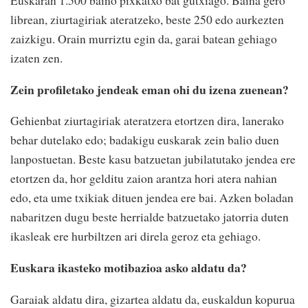
Euskaran 1.500 baino pixkatxo bat gutxiago. Baina gero
librean, ziurtagiriak ateratzeko, beste 250 edo aurkezten
zaizkigu. Orain murriztu egin da, garai batean gehiago
izaten zen.
Zein profiletako jendeak eman ohi du izena zuenean?
Gehienbat ziurtagiriak ateratzera etortzen dira, lanerako
behar dutelako edo; badakigu euskarak zein balio duen
lanpostuetan. Beste kasu batzuetan jubilatutako jendea ere
etortzen da, hor gelditu zaion arantza hori atera nahian
edo, eta ume txikiak dituen jendea ere bai. Azken boladan
nabaritzen dugu beste herrialde batzuetako jatorria duten
ikasleak ere hurbiltzen ari direla geroz eta gehiago.
Euskara ikasteko motibazioa asko aldatu da?
Garaiak aldatu dira, gizartea aldatu da, euskaldun kopurua