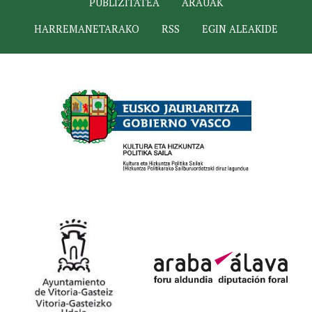
PUBLIZITATEA
ARAUAK
HARREMANETARAKO
RSS
EGIN ALEAKIDE