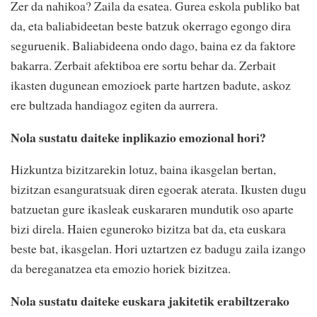
Zer da nahikoa? Zaila da esatea. Gurea eskola publiko bat
da, eta baliabideetan beste batzuk okerrago egongo dira
seguruenik. Baliabideena ondo dago, baina ez da faktore
bakarra. Zerbait afektiboa ere sortu behar da. Zerbait
ikasten dugunean emozioek parte hartzen badute, askoz
ere bultzada handiagoz egiten da aurrera.
Nola sustatu daiteke inplikazio emozional hori?
Hizkuntza bizitzarekin lotuz, baina ikasgelan bertan,
bizitzan esanguratsuak diren egoerak aterata. Ikusten dugu
batzuetan gure ikasleak euskararen mundutik oso aparte
bizi direla. Haien eguneroko bizitza bat da, eta euskara
beste bat, ikasgelan. Hori uztartzen ez badugu zaila izango
da bereganatzea eta emozio horiek bizitzea.
Nola sustatu daiteke euskara jakitetik erabiltzerako