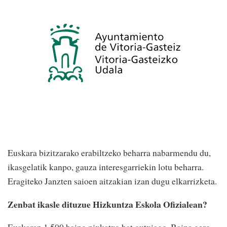
Euskara bizitzarako erabiltzeko beharra nabarmendu du,
ikasgelatik kanpo, gauza interesgarriekin lotu beharra.
Eragiteko Janzten saioen aitzakian izan dugu elkarrizketa.
Zenbat ikasle dituzue Hizkuntza Eskola Ofizialean?