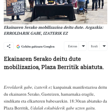
Ekainaren 5erako mobilizazioa deitu dute. Argazkia:
ERROLDARIK GABE, IZATERIK EZ
Entzun
Itzuli
Gehitu gaitzazu Googlen
Ekainaren 5erako deitu dute
mobilizazioa, Plaza Berritik abiatuta.
Erroldarik gabe, izaterik ez
kanpainak manifestazioa deitu
du ekainaren 5erako, Gasteizen, hamarnaka eragile,
sindikatu eta elkarteren babesarekin. 18:30ean abiatuko da
Plaza Berritik,
Udalak eskubiderik gabe uzten gaitu.