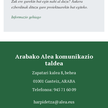
Zuk ere gurekin bat egin nahi al duzu? Aukera
ezberdinak dituzu gure proiektuarekin bat egiteko.
Informazio gehiago
Arabako Alea komunikazio
taldea
Zapatari kalea 8, behea
01001 Gasteiz, ARABA
Telefonoa: 945 71 60 09
harpidetza@alea.eus