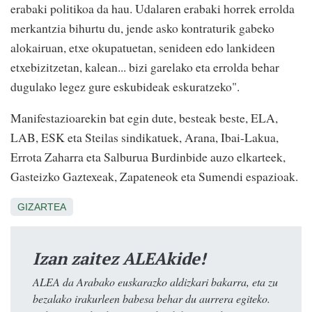
erabaki politikoa da hau. Udalaren erabaki horrek errolda
merkantzia bihurtu du, jende asko kontraturik gabeko
alokairuan, etxe okupatuetan, senideen edo lankideen
etxebizitzetan, kalean... bizi garelako eta errolda behar
dugulako legez gure eskubideak eskuratzeko".
Manifestazioarekin bat egin dute, besteak beste, ELA,
LAB, ESK eta Steilas sindikatuek, Arana, Ibai-Lakua,
Errota Zaharra eta Salburua Burdinbide auzo elkarteek,
Gasteizko Gaztexeak, Zapateneok eta Sumendi espazioak.
GIZARTEA
Izan zaitez ALEAkide!
ALEA da Arabako euskarazko aldizkari bakarra, eta zu
bezalako irakurleen babesa behar du aurrera egiteko.