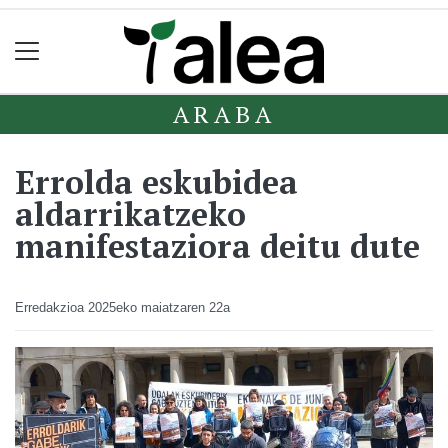
ARABA
Errolda eskubidea
aldarrikatzeko
manifestaziora deitu dute
Erredakzioa
2025eko maiatzaren 22a