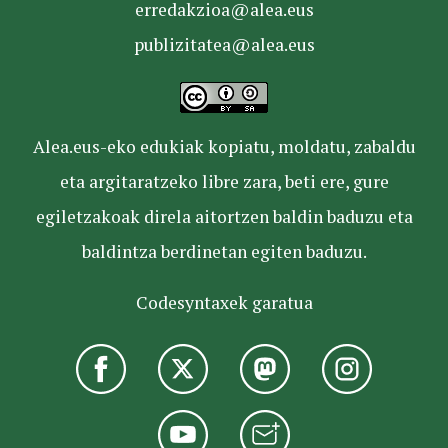
erredakzioa@alea.eus
publizitatea@alea.eus
Alea.eus-eko edukiak kopiatu, moldatu, zabaldu
eta argitaratzeko libre zara, beti ere, gure
egiletzakoak direla aitortzen baldin baduzu eta
baldintza berdinetan egiten baduzu.
Codesyntaxek garatua