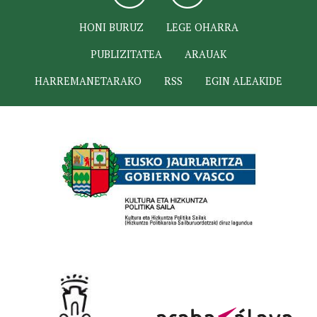
HONI BURUZ
LEGE OHARRA
PUBLIZITATEA
ARAUAK
HARREMANETARAKO
RSS
EGIN ALEAKIDE