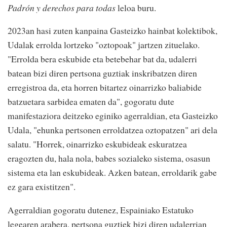
Padrón y derechos para todas
leloa buru.
2023an hasi zuten kanpaina Gasteizko hainbat kolektibok,
Udalak errolda lortzeko "oztopoak" jartzen zituelako.
"Errolda bera eskubide eta betebehar bat da, udalerri
batean bizi diren pertsona guztiak inskribatzen diren
erregistroa da, eta horren bitartez oinarrizko baliabide
batzuetara sarbidea ematen da", gogoratu dute
manifestaziora deitzeko eginiko agerraldian, eta Gasteizko
Udala, "ehunka pertsonen erroldatzea oztopatzen" ari dela
salatu. "Horrek, oinarrizko eskubideak eskuratzea
eragozten du, hala nola, babes sozialeko sistema, osasun
sistema eta lan eskubideak. Azken batean, erroldarik gabe
ez gara existitzen".
Agerraldian gogoratu dutenez, Espainiako Estatuko
legearen arabera, pertsona guztiek bizi diren udalerrian