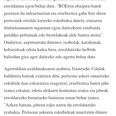
erroldatuta egon behar dute. "BOEren ebazpen batek
jasotzen du infraetxeetan eta etxebizitza gabe bizi diren
pertsonek errolda lortzeko eskubidea dutela, etxearen
titulartasunaren inguruan egon daitezkeen eztabaida
juridiko-pribatuak edo bestelakoak alde batera utzita".
Ondorioz, azpimarratu dutenez, txabolak, karabanak,
kobazuloak edota kalea bera, erroldatzeko helbide
baliodun gisa ager daitezke edo agertu behar dute.
Agerraldian azaldutakoaren arabera, Gasteizko Udalak
baldintza batzuk ezartzen ditu, pertsona askori oinarrizko
eskubide hau eskuratzea eragotziz, etxebizitza baten jabe
izatea eskatuz, edota alokairu kontratua izatea eta jabeak
erroldatzeko berariazko baimena eman behar izatea.
"Azken batean, jabeen esku uzten du erroldatzeko
erabakia. Pertsona askoren eskubideak murrizten dituen