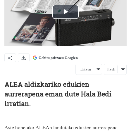
Gehitu gaitzazu Googlen
Entzun
Itzuli
ALEA aldizkariko edukien
aurrerapena eman dute Hala Bedi
irratian.
Aste honetako ALEAn landutako edukien aurrerapena