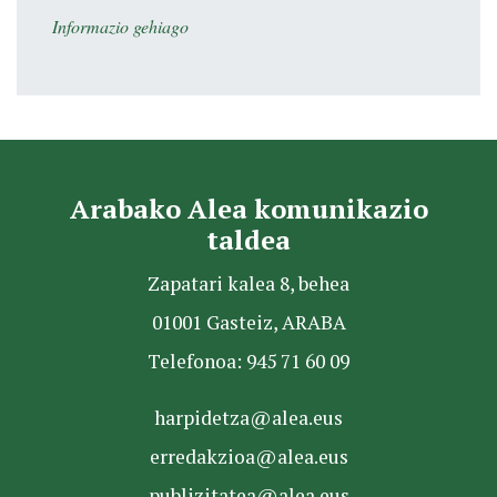
Informazio gehiago
Arabako Alea komunikazio
taldea
Zapatari kalea 8, behea
01001 Gasteiz, ARABA
Telefonoa: 945 71 60 09
harpidetza@alea.eus
erredakzioa@alea.eus
publizitatea@alea.eus