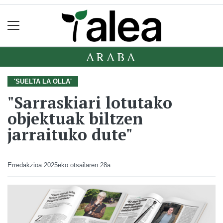
ARABA
'SUELTA LA OLLA'
"Sarraskiari lotutako
objektuak biltzen
jarraituko dute"
Erredakzioa
2025eko otsailaren 28a