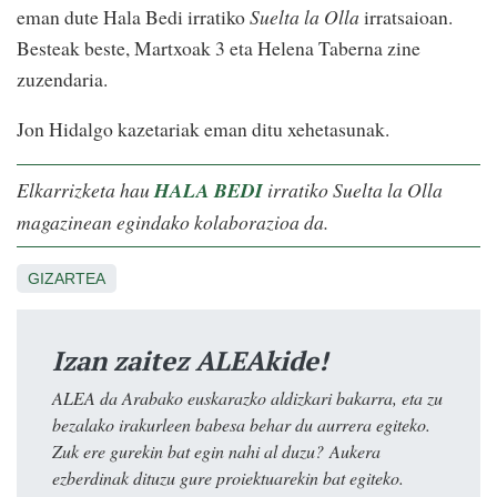
eman dute Hala Bedi irratiko
Suelta la Olla
irratsaioan.
Besteak beste, Martxoak 3 eta Helena Taberna zine
zuzendaria.
Jon Hidalgo kazetariak eman ditu xehetasunak.
Elkarrizketa hau
HALA BEDI
irratiko Suelta la Olla
magazinean egindako kolaborazioa da.
GIZARTEA
Izan zaitez ALEAkide!
ALEA da Arabako euskarazko aldizkari bakarra, eta zu
bezalako irakurleen babesa behar du aurrera egiteko.
Zuk ere gurekin bat egin nahi al duzu? Aukera
ezberdinak dituzu gure proiektuarekin bat egiteko.