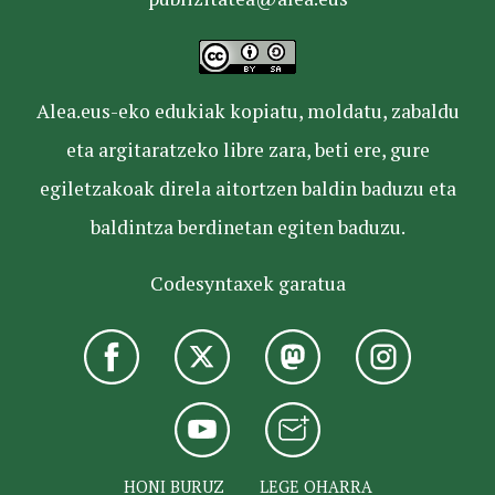
Alea.eus-eko edukiak kopiatu, moldatu, zabaldu
eta argitaratzeko libre zara, beti ere, gure
egiletzakoak direla aitortzen baldin baduzu eta
baldintza berdinetan egiten baduzu.
Codesyntaxek garatua
HONI BURUZ
LEGE OHARRA