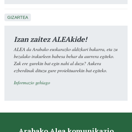
GIZARTEA
Izan zaitez ALEAkide!
ALEA da Arabako euskarazko aldizkari bakarra, eta zu
bezalako irakurleen babesa behar du aurrera egiteko.
Zuk ere gurekin bat egin nahi al duzu? Aukera
ezberdinak dituzu gure proiektuarekin bat egiteko.
Informazio gehiago
Arabako Alea komunikazio