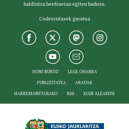
baldintza berdinetan egiten baduzu.
Codesyntaxek garatua
HONI BURUZ
LEGE OHARRA
PUBLIZITATEA
ARAUAK
HARREMANETARAKO
RSS
EGIN ALEAKIDE