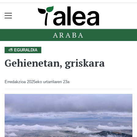
ARABA
⛅ EGURALDIA
Gehienetan, griskara
Erredakzioa
2025eko urtarrilaren 23a