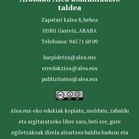
taldea
Zapatari kalea 8, behea
01001 Gasteiz, ARABA
Telefonoa: 945 71 60 09
harpidetza@alea.eus
erredakzioa@alea.eus
publizitatea@alea.eus
Alea.eus-eko edukiak kopiatu, moldatu, zabaldu
eta argitaratzeko libre zara, beti ere, gure
egiletzakoak direla aitortzen baldin baduzu eta