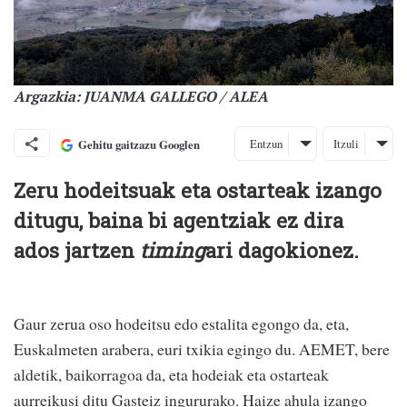
Argazkia: JUANMA GALLEGO / ALEA
Entzun
Itzuli
Gehitu gaitzazu Googlen
Zeru hodeitsuak eta ostarteak izango
ditugu, baina bi agentziak ez dira
ados jartzen
timing
ari dagokionez.
Gaur zerua oso hodeitsu edo estalita egongo da, eta,
Euskalmeten arabera, euri txikia egingo du. AEMET, bere
aldetik, baikorragoa da, eta hodeiak eta ostarteak
aurreikusi ditu Gasteiz ingururako. Haize ahula izango