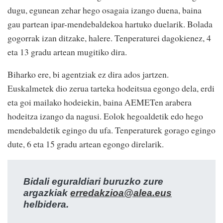
dugu, egunean zehar hego osagaia izango duena, baina
gau partean ipar-mendebaldekoa hartuko duelarik. Bolada
gogorrak izan ditzake, halere. Tenperaturei dagokienez, 4
eta 13 gradu artean mugitiko dira.
Biharko ere, bi agentziak ez dira ados jartzen.
Euskalmetek dio zerua tarteka hodeitsua egongo dela, erdi
eta goi mailako hodeiekin, baina AEMETen arabera
hodeitza izango da nagusi. Eolok hegoaldetik edo hego
mendebaldetik egingo du ufa. Tenperaturek gorago egingo
dute, 6 eta 15 gradu artean egongo direlarik.
Bidali eguraldiari buruzko zure
argazkiak
erredakzioa@alea.eus
helbidera.