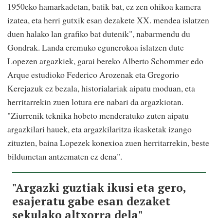
1950eko hamarkadetan, batik bat, ez zen ohikoa kamera
izatea, eta herri gutxik esan dezakete XX. mendea islatzen
duen halako lan grafiko bat dutenik", nabarmendu du
Gondrak. Landa eremuko egunerokoa islatzen dute
Lopezen argazkiek, garai bereko Alberto Schommer edo
Arque estudioko Federico Arozenak eta Gregorio
Kerejazuk ez bezala, historialariak aipatu moduan, eta
herritarrekin zuen lotura ere nabari da argazkiotan.
"Ziurrenik teknika hobeto menderatuko zuten aipatu
argazkilari hauek, eta argazkilaritza ikasketak izango
zituzten, baina Lopezek konexioa zuen herritarrekin, beste
bildumetan antzematen ez dena".
"Argazki guztiak ikusi eta gero,
esajeratu gabe esan dezaket
sekulako altxorra dela"