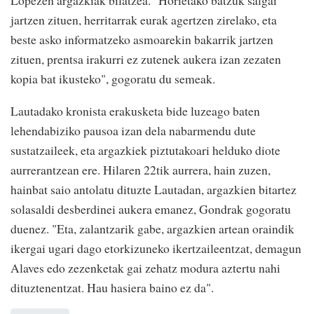
Lopezen argazkiak bilatzea. "Horietako batzuk salgai
jartzen zituen, herritarrak eurak agertzen zirelako, eta
beste asko informatzeko asmoarekin bakarrik jartzen
zituen, prentsa irakurri ez zutenek aukera izan zezaten
kopia bat ikusteko", gogoratu du semeak.
Lautadako kronista erakusketa bide luzeago baten
lehendabiziko pausoa izan dela nabarmendu dute
sustatzaileek, eta argazkiek piztutakoari helduko diote
aurrerantzean ere. Hilaren 22tik aurrera, hain zuzen,
hainbat saio antolatu dituzte Lautadan, argazkien bitartez
solasaldi desberdinei aukera emanez, Gondrak gogoratu
duenez. "Eta, zalantzarik gabe, argazkien artean oraindik
ikergai ugari dago etorkizuneko ikertzaileentzat, demagun
Alaves edo zezenketak gai zehatz modura aztertu nahi
dituztenentzat. Hau hasiera baino ez da".