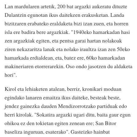
Lan mardularen artetik, 200 bat argazki aukeratu dituzte
Dulantzin egunotan ikus daitekeen erakusketan. Landa
bizitzaren erabateko eraldaketa bizi izan zuen, eta horren
isla ere badira bere argazkiak. "1940eko hamarkadan hasi
zen argazkiak egiten, eta pentsa garai hartan nolakoak
ziren nekazaritza lanak eta nolako iraultza izan zen 50eko
hamarkada erdialdean, eta, batez ere, 60ko hamarkadan
makineriaren etorrerarekin. Oso ondo jasotzen du aldaketa
hori".
Kirol eta lehiaketen atalean, berriz, kronikari moduan
egindako lanaren emaitza ikus daiteke, besteak beste,
jendez gainezka dauden Mendizorrotzako partiduak edo
herri kirolak. "Sokatira argazki ugari ditu, baita gaur egun
ohikoa ez den tokietan egiten zenean ere; San Bitor
baseliza inguruan, esaterako". Gasteizko hainbat