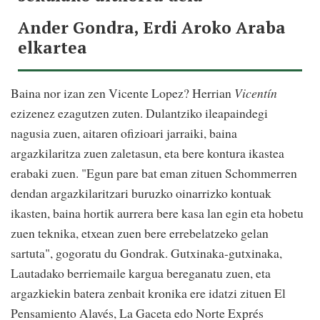
Ander Gondra, Erdi Aroko Araba
elkartea
Baina nor izan zen Vicente Lopez? Herrian
Vicentín
ezizenez ezagutzen zuten. Dulantziko ileapaindegi
nagusia zuen, aitaren ofizioari jarraiki, baina
argazkilaritza zuen zaletasun, eta bere kontura ikastea
erabaki zuen. "Egun pare bat eman zituen Schommerren
dendan argazkilaritzari buruzko oinarrizko kontuak
ikasten, baina hortik aurrera bere kasa lan egin eta hobetu
zuen teknika, etxean zuen bere errebelatzeko gelan
sartuta", gogoratu du Gondrak. Gutxinaka-gutxinaka,
Lautadako berriemaile kargua bereganatu zuen, eta
argazkiekin batera zenbait kronika ere idatzi zituen El
Pensamiento Alavés, La Gaceta edo Norte Exprés