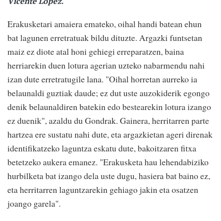
Vicente Lopez.
Erakusketari amaiera emateko, oihal handi batean ehun
bat lagunen erretratuak bildu dituzte. Argazki funtsetan
maiz ez diote atal honi gehiegi erreparatzen, baina
herriarekin duen lotura agerian uzteko nabarmendu nahi
izan dute erretratugile lana. "Oihal horretan aurreko ia
belaunaldi guztiak daude; ez dut uste auzokiderik egongo
denik belaunaldiren batekin edo bestearekin lotura izango
ez duenik", azaldu du Gondrak. Gainera, herritarren parte
hartzea ere sustatu nahi dute, eta argazkietan ageri direnak
identifikatzeko laguntza eskatu dute, bakoitzaren fitxa
betetzeko aukera emanez. "Erakusketa hau lehendabiziko
hurbilketa bat izango dela uste dugu, hasiera bat baino ez,
eta herritarren laguntzarekin gehiago jakin eta osatzen
joango garela".