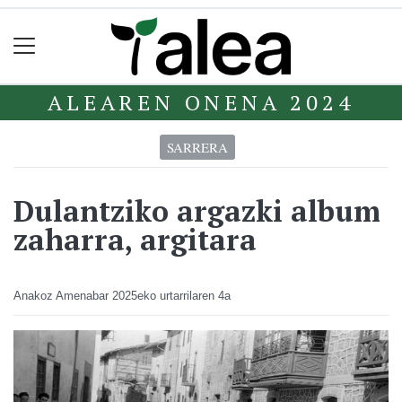
ALEAREN ONENA 2024
SARRERA
Dulantziko argazki album
zaharra, argitara
Anakoz Amenabar
2025eko urtarrilaren 4a