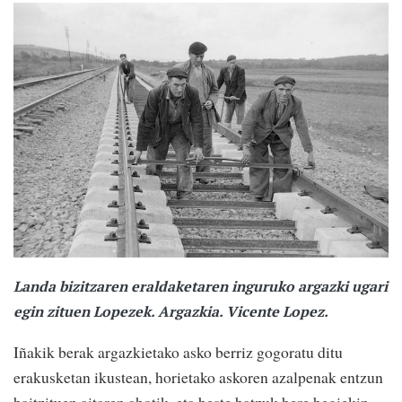
Landa bizitzaren eraldaketaren inguruko argazki ugari
egin zituen Lopezek. Argazkia. Vicente Lopez.
Iñakik berak argazkietako asko berriz gogoratu ditu
erakusketan ikustean, horietako askoren azalpenak entzun