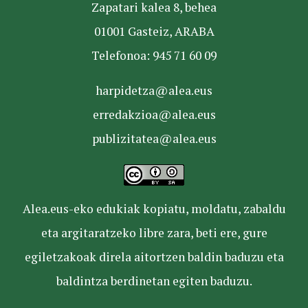
Zapatari kalea 8, behea
01001 Gasteiz, ARABA
Telefonoa: 945 71 60 09
harpidetza@alea.eus
erredakzioa@alea.eus
publizitatea@alea.eus
Alea.eus-eko edukiak kopiatu, moldatu, zabaldu
eta argitaratzeko libre zara, beti ere, gure
egiletzakoak direla aitortzen baldin baduzu eta
baldintza berdinetan egiten baduzu.