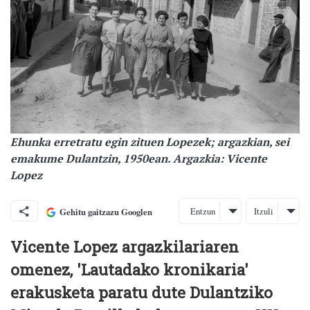
Ehunka erretratu egin zituen Lopezek; argazkian, sei
emakume Dulantzin, 1950ean. Argazkia: Vicente
Lopez
Entzun
Itzuli
Gehitu gaitzazu Googlen
Vicente Lopez argazkilariaren
omenez, 'Lautadako kronikaria'
erakusketa paratu dute Dulantziko