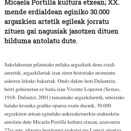
Micaela Portilla kultura etxean; XX.
mende erdialdean eginiko 30.000
argazkien artetik egileak jorratu
zituen gai nagusiak jasotzen dituen
bilduma antolatu dute.
Sakelakoetan pilatutako milaka argazkiek dena estali
aurretik, argazkilariak izan ziren historiako momentu
askoren lekuko bakarrak. Ondo dakite hori Dulantzin,
herri gehienetan ez baita izan Vicente Lopezen (Sestao,
1918- Dulantzi, 2001) tamainako argazkilaririk, urteetako
halako kronika grafiko oparoa osatu duenik. 30.000
argazkiren artean egindako aukeraketarekin erakusketa
antolatu dute Micaela Portilla kultura etxean, azaroaren
22ra arte, altxorra herritarrei erakutsi eta Lopezi aitortza