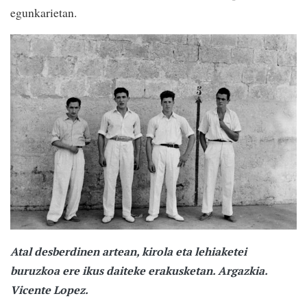
egunkarietan.
Atal desberdinen artean, kirola eta lehiaketei
buruzkoa ere ikus daiteke erakusketan. Argazkia.
Vicente Lopez.