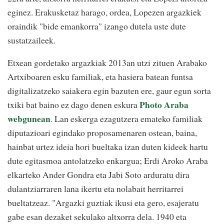
eginez. Erakusketaz harago, ordea, Lopezen argazkiek
oraindik "bide emankorra" izango dutela uste dute
sustatzaileek.
Etxean gordetako argazkiak 2013an utzi zituen Arabako
Artxiboaren esku familiak, eta hasiera batean funtsa
digitalizatzeko saiakera egin bazuten ere, gaur egun sorta
Photo Araba
txiki bat baino ez dago denen eskura
webgunean
. Lan eskerga ezagutzera emateko familiak
diputazioari egindako proposamenaren ostean, baina,
hainbat urtez ideia hori bueltaka izan duten kideek hartu
dute egitasmoa antolatzeko enkargua; Erdi Aroko Araba
elkarteko Ander Gondra eta Jabi Soto arduratu dira
dulantziarraren lana ikertu eta nolabait herritarrei
bueltatzeaz. "Argazki guztiak ikusi eta gero, esajeratu
gabe esan dezaket sekulako altxorra dela. 1940 eta