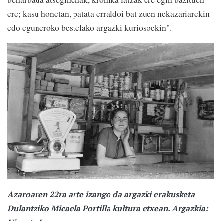
ere; kasu honetan, patata erraldoi bat zuen nekazariarekin
edo eguneroko bestelako argazki kuriosoekin".
Azaroaren 22ra arte izango da argazki erakusketa
Dulantziko Micaela Portilla kultura etxean. Argazkia: