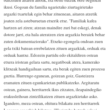
baitzituen aitaren ahotik, eta beste batzuk bere begiekin
ikusi. Gogoan du familia ugarietako ziurtagirietako
argazki txartelak egin behar zituenean, aitaren atzetik
joaten zela asteburuetan etxerik etxe. "Familiak kafea
hartzen ari ziren; atzean maindire zuri bat eskegi, denak
dotore jarri, eta hala ateratzen zien argazkia beraiek behar
zuten dokumentaziorako". Etxeko egongela ondoan zuen
gela txiki batean errebelatzen zituen argazkiak, orduak eta
orduak hantxe. Edozein partidu edo ekitaldiren ostean
etxera iristean gelara sartu, negatiboak atera, kamerako
klitxeak handigailuan sartu, eta berak egiten zuen prozesu
guztia. Hurrengo egunean, goizean goiz, Gasteizera
eramaten zituen egunkarietan publikatzeko. Argitaratu
ostean, gainera, herritarrek ikus zitzaten, ileapaindegiko
erakusleihoan zintzilikatzen zituen argazkietako asko.
Igandero, meza ostean, ohitura bilakatu zen herritarrek