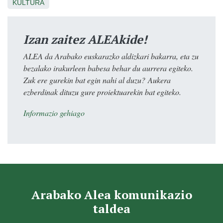
KULTURA
Izan zaitez ALEAkide!
ALEA da Arabako euskarazko aldizkari bakarra, eta zu
bezalako irakurleen babesa behar du aurrera egiteko.
Zuk ere gurekin bat egin nahi al duzu? Aukera
ezberdinak dituzu gure proiektuarekin bat egiteko.
Informazio gehiago
Arabako Alea komunikazio
taldea