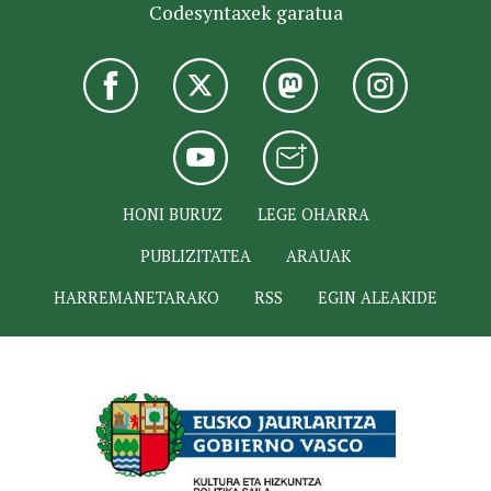
Codesyntaxek garatua
HONI BURUZ
LEGE OHARRA
PUBLIZITATEA
ARAUAK
HARREMANETARAKO
RSS
EGIN ALEAKIDE