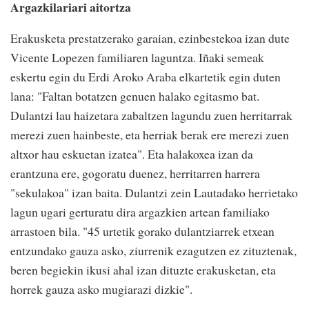
Argazkilariari aitortza
Erakusketa prestatzerako garaian, ezinbestekoa izan dute
Vicente Lopezen familiaren laguntza. Iñaki semeak
eskertu egin du Erdi Aroko Araba elkartetik egin duten
lana: "Faltan botatzen genuen halako egitasmo bat.
Dulantzi lau haizetara zabaltzen lagundu zuen herritarrak
merezi zuen hainbeste, eta herriak berak ere merezi zuen
altxor hau eskuetan izatea". Eta halakoxea izan da
erantzuna ere, gogoratu duenez, herritarren harrera
"sekulakoa" izan baita. Dulantzi zein Lautadako herrietako
lagun ugari gerturatu dira argazkien artean familiako
arrastoen bila. "45 urtetik gorako dulantziarrek etxean
entzundako gauza asko, ziurrenik ezagutzen ez zituztenak,
beren begiekin ikusi ahal izan dituzte erakusketan, eta
horrek gauza asko mugiarazi dizkie".