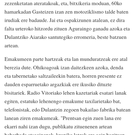
zezenketatan ateratakoak, eta, bitxikeria moduan, 60ko
hamarkadan Gasteizen izan zen motoziklismo talde baten
irudiak ere badaude. Jai eta ospakizunen atalean, ez dira
falta urteroko hitzordu zituen Aguraingo ganadu azoka eta
Dulantziko Aiarako santutegiko erromeria, beste batzuen
artean.
Emakumeen parte hartzeak eta lan munduratzeak ere atal
berezia dute. Ohikoagoak izan daitezkeen azoka, denda
eta tabernetako saltzaileekin batera, horren presente ez
dauden esparruetako argazkiak ere ikusiko dituzte
bisitariek. Radio Vitoriako lehen kazetariak esatari lanak
egiten, estatuko lehenengo emakume taxilarietako bat,
telefonistak, edo Dulantzin zegoen bakailao fabrika batean
lanean ziren emakumeak. "Prentsan egin zuen lana ere
ekarri nahi izan dugu, publikatu zituenenen artean
beharbada atseginenak, kronika latzak ere egin bazituen