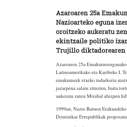
Azaroaren 25a Emakum
Nazioarteko eguna ize
oroitzeko aukeratu ze
ekintzaile politiko iza
Trujillo diktadorearen 
Azaroaren 25a Emakumeenganako I
Latinoamerikako eta Karibeko I. To
emakumeek etxeko indarkeria matxis
jazarpena salatu zituzten, baita to
aukeratu zuten Mirabal ahizpen hil
1999an, Nazio Batuen Erakundeko B
Dominikar Errepublikak proposatu z