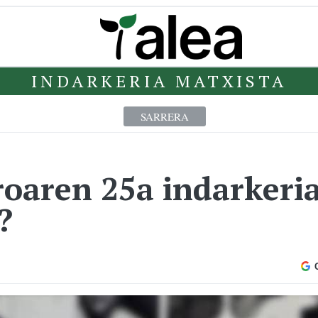
INDARKERIA MATXISTA
SARRERA
roaren 25a indarkeri
?