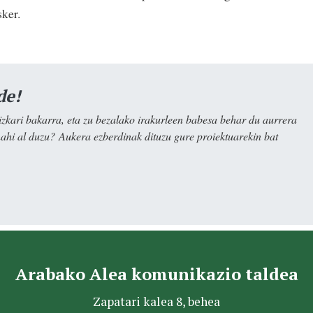
esker.
de!
kari bakarra, eta zu bezalako irakurleen babesa behar du aurrera
nahi al duzu? Aukera ezberdinak dituzu gure proiektuarekin bat
Arabako Alea komunikazio taldea
Zapatari kalea 8, behea