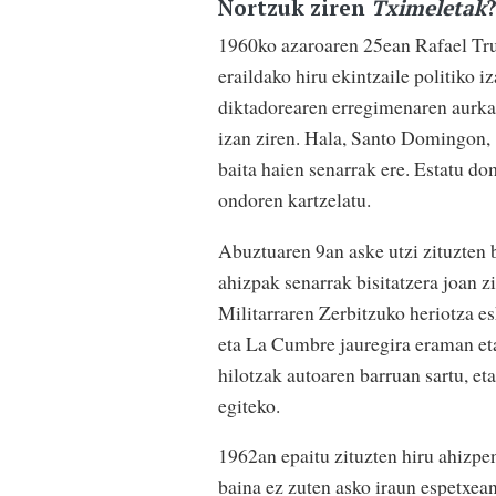
Nortzuk ziren
Tximeletak
1960ko azaroaren 25ean Rafael Tru
eraildako hiru ekintzaile politiko 
diktadorearen erregimenaren aurka 
izan ziren. Hala, Santo Domingon, 
baita haien senarrak ere. Estatu do
ondoren kartzelatu.
Abuztuaren 9an aske utzi zituzten b
ahizpak senarrak bisitatzera joan zi
Militarraren Zerbitzuko heriotza es
eta La Cumbre jauregira eraman eta 
hilotzak autoaren barruan sartu, eta
egiteko.
1962an epaitu zituzten hiru ahizpen 
baina ez zuten asko iraun espetxea