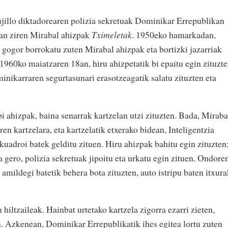
?
jillo diktadorearen polizia sekretuak Dominikar Errepublikan
izan ziren Mirabal ahizpak
Tximeletak
. 1950eko hamarkadan,
gogor borrokatu zuten Mirabal ahizpak eta bortizki jazarriak
1960ko maiatzaren 18an, hiru ahizpetatik bi epaitu egin zituzte
minikarraren segurtasunari erasotzeagatik salatu zituzten eta
i ahizpak, baina senarrak kartzelan utzi zituzten. Bada, Miraba
ren kartzelara, eta kartzelatik etxerako bidean, Inteligentzia
kuadroi batek gelditu zituen. Hiru ahizpak bahitu egin zituzten
gero, polizia sekretuak jipoitu eta urkatu egin zituen. Ondoren
 amildegi batetik behera bota zituzten, auto istripu baten itxur
hiltzaileak. Hainbat urtetako kartzela zigorra ezarri zieten,
n. Azkenean, Dominikar Errepublikatik ihes egitea lortu zuten