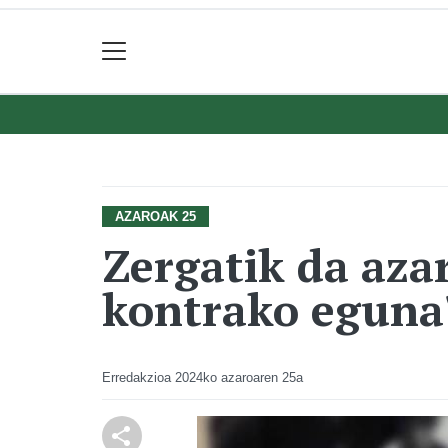
AZAROAK 25
Zergatik da aza
kontrako eguna
Erredakzioa
2024ko azaroaren 25a