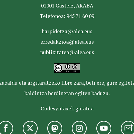
01001 Gasteiz, ARABA
Telefonoa: 945 71 60 09
harpidetza@alea.eus
erredakzioa@alea.eus
publizitatea@alea.eus
baldu eta argitaratzeko libre zara, beti ere, gure egile
baldintza berdinetan egiten baduzu.
Codesyntaxek garatua