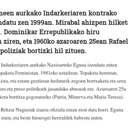
een aurkako Indarkeriaren kontrako
ndatu zen 1999an. Mirabal ahizpen hilket
n. Dominikar Errepublikako hiru
n ziren, eta 1960ko azaroaren 25ean Rafael
poliziak bortizki hil zituen.
ndarkeriaren aurkako Nazioarteko Eguna izendatu zuten
paketa Feministan, 1981eko uztailean. Topaketa horretan,
ta, eta estatu guztietan hedaturik zegoen bortxaketa eta sexu
rtura eta preso politikoek jasandako abusuak ere. Azaroaren 25a
keta bortitza gogoratzeko (Patria, Minerva eta Maria Teresa).
iltzar Nagusiak izaera ofiziala eman zion data horri. Eguna
uen, eta beste hirurogei herrialdek babestu zuten.