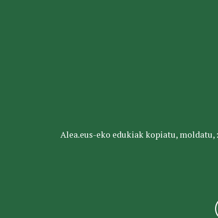
Alea.eus-eko edukiak kopiatu, moldatu, za