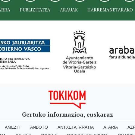
ARRA
PUBLIZITATEA
ARAUAK
HARREMANETARAKO
Gertuko informazioa, euskaraz
AMEZTI
ANBOTO
ANTXETA IRRATIA
ATARIA
AZP