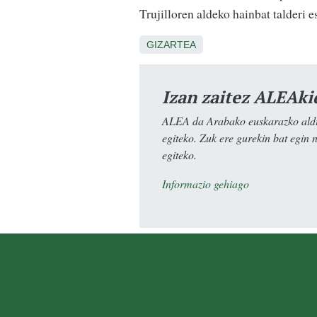
Trujilloren aldeko hainbat talderi 
GIZARTEA
Izan zaitez ALEAki
ALEA da Arabako euskarazko aldiz
egiteko. Zuk ere gurekin bat egin 
egiteko.
Informazio gehiago