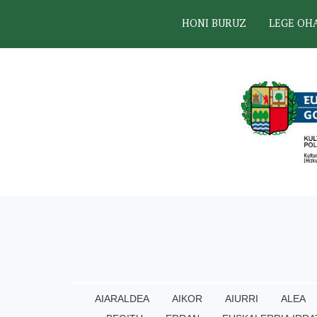
HONI BURUZ
LEGE OH
AIARALDEA
AIKOR
AIURRI
ALEA