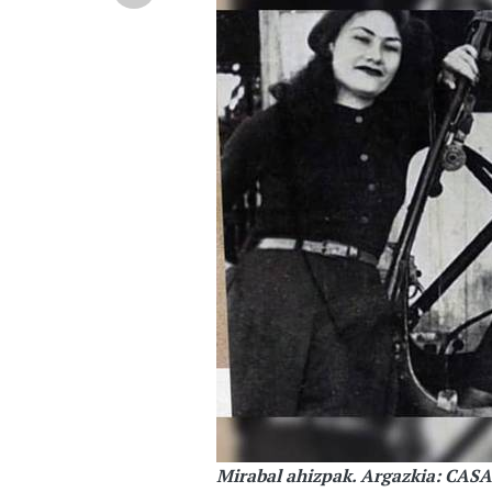
Mirabal ahizpak. Argazkia: