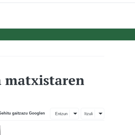
a matxistaren
Gehitu gaitzazu Googlen
Entzun
Itzuli