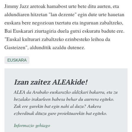
Jimmy Jazz aretoak hamabost urte bete ditu aurten, eta
aldundiaren hitzetan "lan dezente" egin dute urte hauetan
euskara bere negozioan txertatu eta inguruan zabaltzeko,
Bai Euskarari ziurtagiria duela gutxi eskuratu badute ere.
"Euskal kulturari zabaltzeko ezinbesteko leihoa da
Gasteizen", aldunditik azaldu dutenez.
EUSKARA
Izan zaitez ALEAkide!
ALEA da Arabako euskarazko aldizkari bakarra, eta zu
bezalako irakurleen babesa behar du aurrera egiteko.
Zuk ere gurekin bat egin nahi al duzu? Aukera
ezberdinak dituzu gure proiektuarekin bat egiteko.
Informazio gehiago