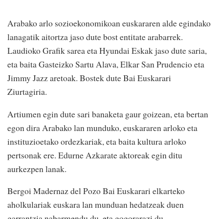
Arabako arlo sozioekonomikoan euskararen alde egindako
lanagatik aitortza jaso dute bost entitate arabarrek.
Laudioko Grafik sarea eta Hyundai Eskak jaso dute saria,
eta baita Gasteizko Sartu Alava, Elkar San Prudencio eta
Jimmy Jazz aretoak. Bostek dute Bai Euskarari
Ziurtagiria.
Artiumen egin dute sari banaketa gaur goizean, eta bertan
egon dira Arabako lan munduko, euskararen arloko eta
instituzioetako ordezkariak, eta baita kultura arloko
pertsonak ere. Edurne Azkarate aktoreak egin ditu
aurkezpen lanak.
Bergoi Madernaz del Pozo Bai Euskarari elkarteko
aholkulariak euskara lan munduan hedatzeak duen
garrantzia nabarmendu du, eta gogorarazi du,