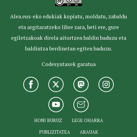
Alea.eus-eko edukiak kopiatu, moldatu, zabaldu
eta argitaratzeko libre zara, beti ere, gure
egiletzakoak direla aitortzen baldin baduzu eta
baldintza berdinetan egiten baduzu.
Codesyntaxek garatua
HONI BURUZ
LEGE OHARRA
PUBLIZITATEA
ARAUAK