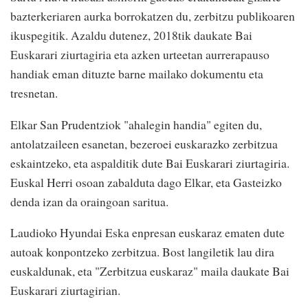
bazterkeriaren aurka borrokatzen du, zerbitzu publikoaren
ikuspegitik. Azaldu dutenez, 2018tik daukate Bai
Euskarari ziurtagiria eta azken urteetan aurrerapauso
handiak eman dituzte barne mailako dokumentu eta
tresnetan.
Elkar San Prudentziok "ahalegin handia" egiten du,
antolatzaileen esanetan, bezeroei euskarazko zerbitzua
eskaintzeko, eta aspalditik dute Bai Euskarari ziurtagiria.
Euskal Herri osoan zabalduta dago Elkar, eta Gasteizko
denda izan da oraingoan saritua.
Laudioko Hyundai Eska enpresan euskaraz ematen dute
autoak konpontzeko zerbitzua. Bost langiletik lau dira
euskaldunak, eta "Zerbitzua euskaraz" maila daukate Bai
Euskarari ziurtagirian.