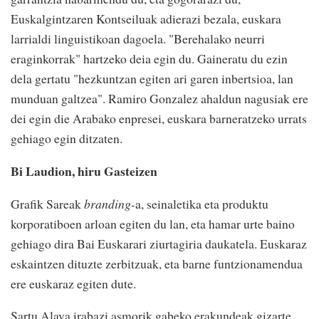
Euskalgintzaren Kontseiluak adierazi bezala, euskara
larrialdi linguistikoan dagoela. "Berehalako neurri
eraginkorrak" hartzeko deia egin du. Gaineratu du ezin
dela gertatu "hezkuntzan egiten ari garen inbertsioa, lan
munduan galtzea". Ramiro Gonzalez ahaldun nagusiak ere
dei egin die Arabako enpresei, euskara barneratzeko urrats
gehiago egin ditzaten.
Bi Laudion, hiru Gasteizen
Grafik Sareak
branding-
a, seinaletika eta produktu
korporatiboen arloan egiten du lan, eta hamar urte baino
gehiago dira Bai Euskarari ziurtagiria daukatela. Euskaraz
eskaintzen dituzte zerbitzuak, eta barne funtzionamendua
ere euskaraz egiten dute.
Sartu Alava irabazi asmorik gabeko erakundeak gizarte