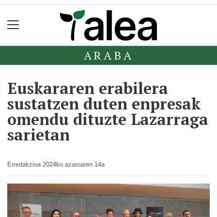
ARABA
Euskararen erabilera
sustatzen duten enpresak
omendu dituzte Lazarraga
sarietan
Erredakzioa
2024ko azaroaren 14a