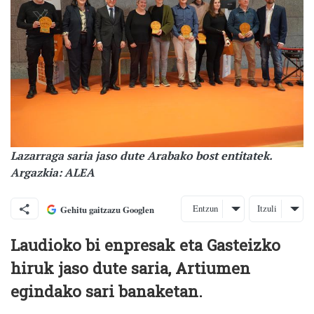
Lazarraga saria jaso dute Arabako bost entitatek.
Argazkia: ALEA
Entzun
Itzuli
Gehitu gaitzazu Googlen
Laudioko bi enpresak eta Gasteizko
hiruk jaso dute saria, Artiumen
egindako sari banaketan.