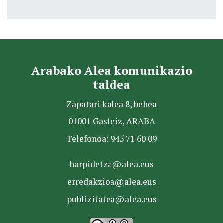
Arabako Alea komunikazio
taldea
Zapatari kalea 8, behea
01001 Gasteiz, ARABA
Telefonoa: 945 71 60 09
harpidetza@alea.eus
erredakzioa@alea.eus
publizitatea@alea.eus