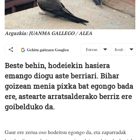
Argazkia: JUANMA GALLEGO / ALEA
Entzun
Itzuli
Gehitu gaitzazu Googlen
Beste behin, hodeiekin hasiera
emango diogu aste berriari. Bihar
goizean menia pixka bat egongo bada
ere, astearte arratsalderako berriz ere
goibelduko da.
Gaur ere zerua oso hodeitsu egongo da, eta zaparradak