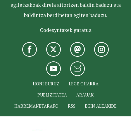
egiletzakoak direla aitortzen baldin baduzu eta
baldintza berdinetan egiten baduzu.
Codesyntaxek garatua
HONI BURUZ
LEGE OHARRA
PUBLIZITATEA
ARAUAK
HARREMANETARAKO
RSS
EGIN ALEAKIDE