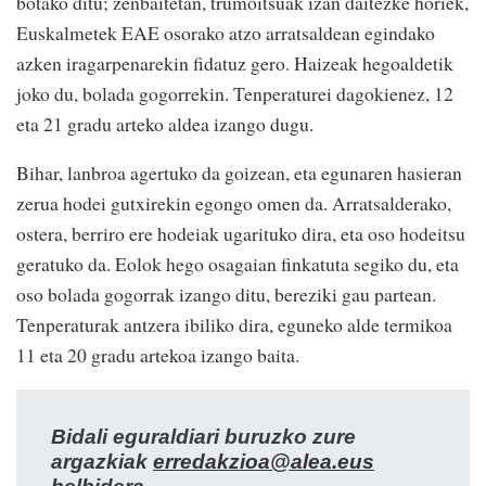
botako ditu; zenbaitetan, trumoitsuak izan daitezke horiek,
Euskalmetek EAE osorako atzo arratsaldean egindako
azken iragarpenarekin fidatuz gero. Haizeak hegoaldetik
joko du, bolada gogorrekin. Tenperaturei dagokienez, 12
eta 21 gradu arteko aldea izango dugu.
Bihar, lanbroa agertuko da goizean, eta egunaren hasieran
zerua hodei gutxirekin egongo omen da. Arratsalderako,
ostera, berriro ere hodeiak ugarituko dira, eta oso hodeitsu
geratuko da. Eolok hego osagaian finkatuta segiko du, eta
oso bolada gogorrak izango ditu, bereziki gau partean.
Tenperaturak antzera ibiliko dira, eguneko alde termikoa
11 eta 20 gradu artekoa izango baita.
Bidali eguraldiari buruzko zure
argazkiak
erredakzioa@alea.eus