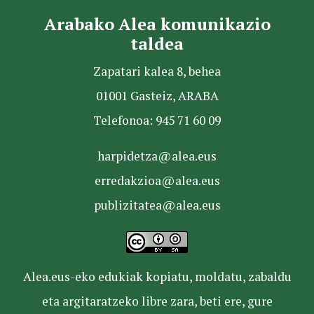
Arabako Alea komunikazio
taldea
Zapatari kalea 8, behea
01001 Gasteiz, ARABA
Telefonoa: 945 71 60 09
harpidetza@alea.eus
erredakzioa@alea.eus
publizitatea@alea.eus
Alea.eus-eko edukiak kopiatu, moldatu, zabaldu
eta argitaratzeko libre zara, beti ere, gure