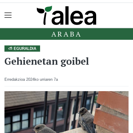
ARABA
⛅ EGURALDIA
Gehienetan goibel
Erredakzioa
2024ko urriaren 7a