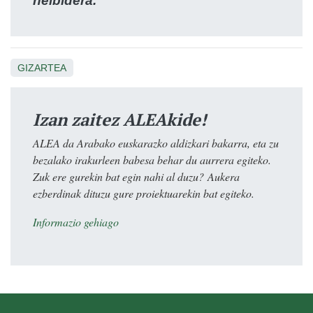
helbidera.
GIZARTEA
Izan zaitez ALEAkide!
ALEA da Arabako euskarazko aldizkari bakarra, eta zu
bezalako irakurleen babesa behar du aurrera egiteko.
Zuk ere gurekin bat egin nahi al duzu? Aukera
ezberdinak dituzu gure proiektuarekin bat egiteko.
Informazio gehiago