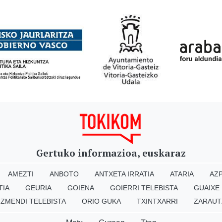
Gertuko informazioa, euskaraz
AMEZTI
ANBOTO
ANTXETA IRRATIA
ATARIA
AZP
TIA
GEURIA
GOIENA
GOIERRI TELEBISTA
GUAIXE
IZMENDI TELEBISTA
ORIO GUKA
TXINTXARRI
ZARAUT