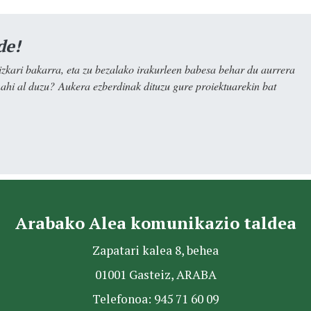
de!
kari bakarra, eta zu bezalako irakurleen babesa behar du aurrera
nahi al duzu? Aukera ezberdinak dituzu gure proiektuarekin bat
Arabako Alea komunikazio taldea
Zapatari kalea 8, behea
01001 Gasteiz, ARABA
Telefonoa: 945 71 60 09