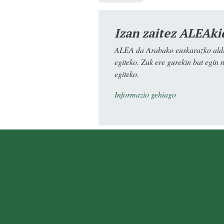
Izan zaitez ALEAki
ALEA da Arabako euskarazko aldiz
egiteko. Zuk ere gurekin bat egin 
egiteko.
Informazio gehiago