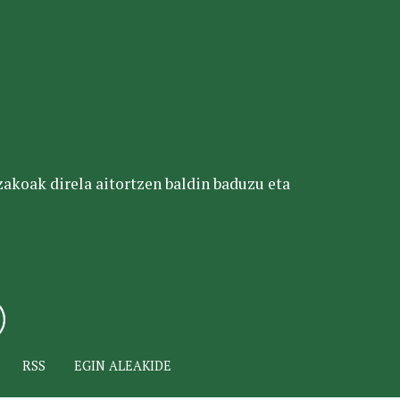
tzakoak direla aitortzen baldin baduzu eta
RSS
EGIN ALEAKIDE