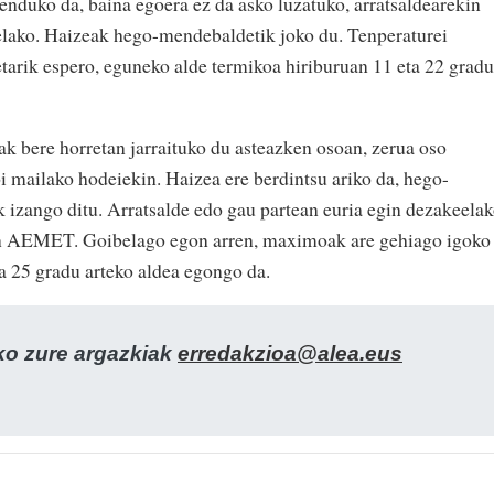
nduko da, baina egoera ez da asko luzatuko, arratsaldearekin
elako. Haizeak hego-mendebaldetik joko du. Tenperaturei
arik espero, eguneko alde termikoa hiriburuan 11 eta 22 gradu
ak bere horretan jarraituko du asteazken osoan, zerua oso
i mailako hodeiekin. Haizea ere berdintsu ariko da, hego-
 izango ditu. Arratsalde edo gau partean euria egin dezakeela
ein AEMET. Goibelago egon arren, maximoak are gehiago igoko
eta 25 gradu arteko aldea egongo da.
zko zure argazkiak
erredakzioa@alea.eus