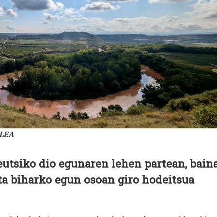
ALEA
eutsiko dio egunaren lehen partean, bain
eta biharko egun osoan giro hodeitsua