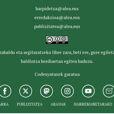
harpidetza@alea.eus
erredakzioa@alea.eus
publizitatea@alea.eus
baldu eta argitaratzeko libre zara, beti ere, gure egile
baldintza berdinetan egiten baduzu.
Codesyntaxek garatua
ARRA
PUBLIZITATEA
ARAUAK
HARREMANETARAKO