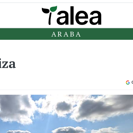
ARABA
iza