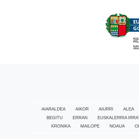
AIARALDEA
AIKOR
AIURRI
ALEA
BEGITU
ERRAN
EUSKALERRIA IRRA
KRONIKA
MAILOPE
NOAUA
O