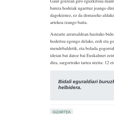
Gaur goizean giro eguzkitsua mante
batera hodeiak ugarituz joango dir
dagokienez, ez da demaseko aldaket
artekoa izango baita.
Astearte arratsaldean hasitako bide
hodeitsu egongo delako, erdi eta go
mendebaldetik, eta bolada gogorrak
ideian bat datoz bai Euskalmet z
dira, sargorirako tartea utzita: 12 
Bidali eguraldiari buru
helbidera.
GIZARTEA