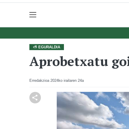
⛅ EGURALDIA
Aprobetxatu go
Erredakzioa
2024ko irailaren 24a