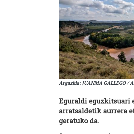
Argazkia: JUANMA GALLEGO / 
Eguraldi eguzkitsuari 
arratsaldetik aurrera 
geratuko da.