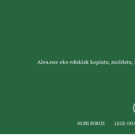
Alea.eus-eko edukiak kopiatu, moldatu, za
HONI BURUZ
LEGE OH