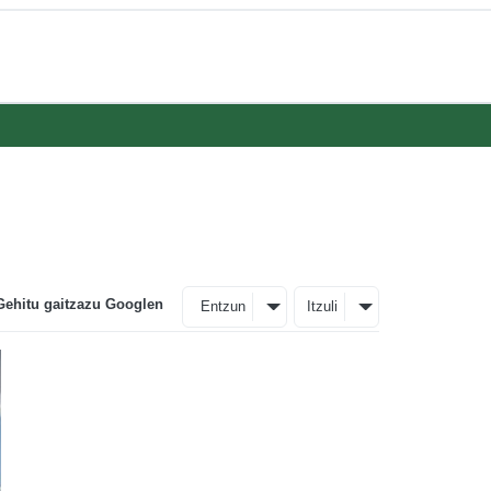
Gehitu gaitzazu Googlen
Entzun
Itzuli