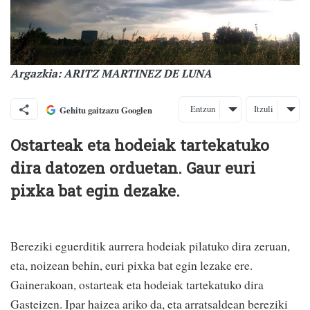
Argazkia: ARITZ MARTINEZ DE LUNA
Entzun
Itzuli
Gehitu gaitzazu Googlen
Ostarteak eta hodeiak tartekatuko
dira datozen orduetan. Gaur euri
pixka bat egin dezake.
Bereziki eguerditik aurrera hodeiak pilatuko dira zeruan,
eta, noizean behin, euri pixka bat egin lezake ere.
Gainerakoan, ostarteak eta hodeiak tartekatuko dira
Gasteizen. Ipar haizea ariko da, eta arratsaldean bereziki