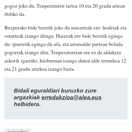
gogoz joko du. Tenperaturen tartea 10 eta 20 gradu artean
ibiliko da.
Bezperako bide beretik joko du astearteak ere: hodeiak eta
ostarteak izango ditugu. Haizeak ere bide beretik egingo
du: iparretik egingo du ufa, eta arratsalde partean bolada
gogorrak izango ditu. Tenperaturetan ere ez da aldaketa
askorik igarriko, hiriburuan izango duten alde termikoa 12
eta 21 gradu artekoa izango baita.
Bidali eguraldiari buruzko zure
argazkiak
erredakzioa@alea.eus
helbidera.