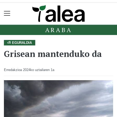
ARABA
⛅ EGURALDIA
Grisean mantenduko da
Erredakzioa
2024ko uztailaren 1a