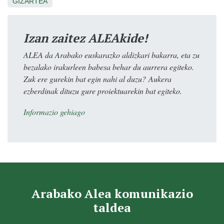
GIZARTEA
Izan zaitez ALEAkide!
ALEA da Arabako euskarazko aldizkari bakarra, eta zu
bezalako irakurleen babesa behar du aurrera egiteko.
Zuk ere gurekin bat egin nahi al duzu? Aukera
ezberdinak dituzu gure proiektuarekin bat egiteko.
Informazio gehiago
Arabako Alea komunikazio
taldea