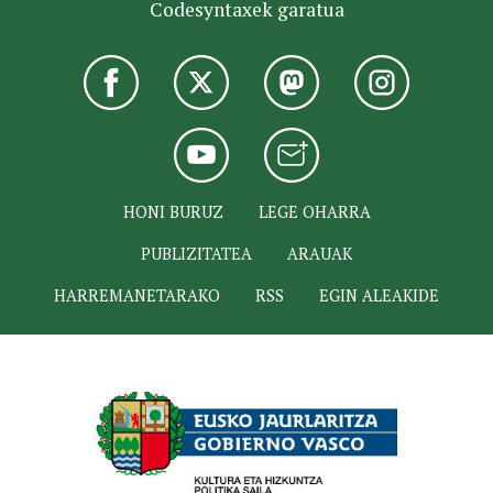
Codesyntaxek garatua
HONI BURUZ
LEGE OHARRA
PUBLIZITATEA
ARAUAK
HARREMANETARAKO
RSS
EGIN ALEAKIDE