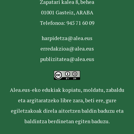
Zapatari kalea 8, behea
01001 Gasteiz, ARABA
Telefonoa: 945 71 60 09
harpidetza@alea.eus
erredakzioa@alea.eus
publizitatea@alea.eus
Alea.eus-eko edukiak kopiatu, moldatu, zabaldu
eta argitaratzeko libre zara, beti ere, gure
egiletzakoak direla aitortzen baldin baduzu eta
baldintza berdinetan egiten baduzu.