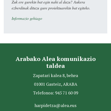
Zuk ere gurekin bat egin nahi al duzu? Aukera
ezberdinak dituzu gure proiektuarekin bat egiteko.
Informazio gehiago
Arabako Alea komunikazio
taldea
Zapatari kalea 8, behea
01001 Gasteiz, ARABA
Telefonoa: 945 71 60 09
harpidetza@alea.eus