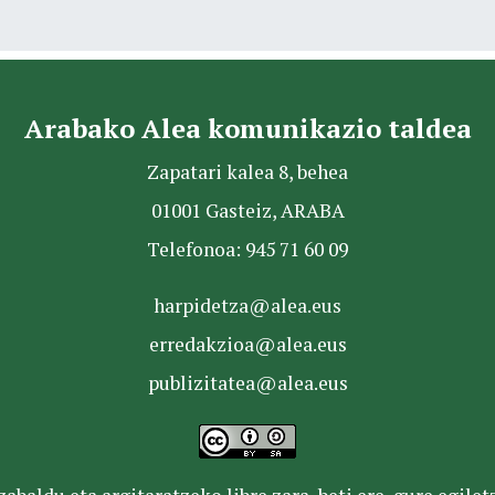
Arabako Alea komunikazio taldea
Zapatari kalea 8, behea
01001 Gasteiz, ARABA
Telefonoa: 945 71 60 09
harpidetza@alea.eus
erredakzioa@alea.eus
publizitatea@alea.eus