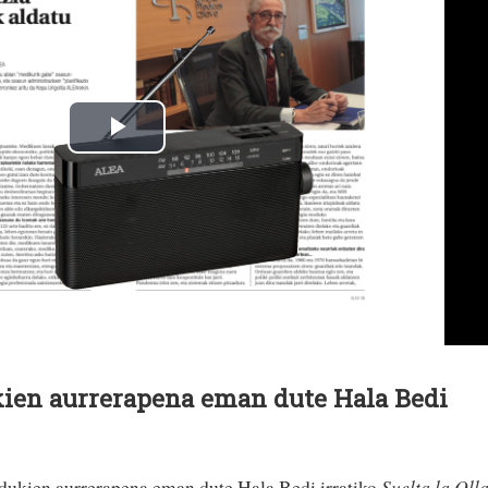
ien aurrerapena eman dute Hala Bedi
ukien aurrerapena eman dute Hala Bedi irratiko
Suelta la Oll