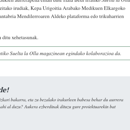
utzitako irudiak, Kepa Urigoitia Arabako Medikuen Elkargoko
antabria Mendilerroaren Aldeko plataforma edo trikuharrien
ditu xehetasunak.
atiko Suelta la Olla magazinean egindako kolaborazioa da.
de!
kari bakarra, eta zu bezalako irakurleen babesa behar du aurrera
nahi al duzu? Aukera ezberdinak dituzu gure proiektuarekin bat