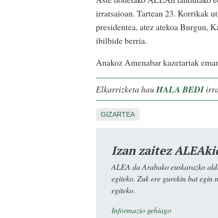
irratsaioan. Tartean 23. Korrikak 
presidentea, atez atekoa Burgun, K
ibilbide berria.
Anakoz Amenabar kazetariak eman 
Elkarrizketa hau
HALA BEDI
irr
GIZARTEA
Izan zaitez ALEAki
ALEA da Arabako euskarazko aldiz
egiteko. Zuk ere gurekin bat egin 
egiteko.
Informazio gehiago