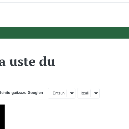
a uste du
Gehitu gaitzazu Googlen
Entzun
Itzuli