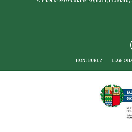
Alea.eus-eko edukiak kopiatu, moldatu, za
HONI BURUZ
LEGE OH