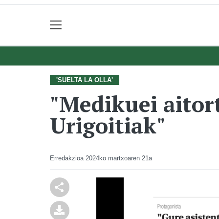
'SUELTA LA OLLA'
"Medikuei aitort
Urigoitiak"
Erredakzioa
2024ko martxoaren 21a