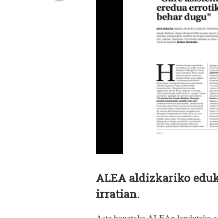
ALEA aldizkariko eduk
irratian.
Aste honetako ALEAn landutako ed