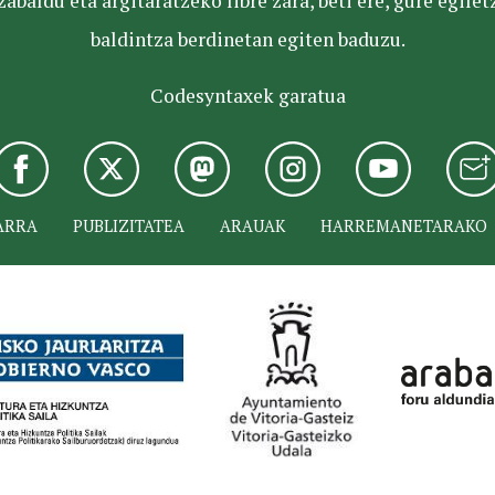
baldu eta argitaratzeko libre zara, beti ere, gure egile
baldintza berdinetan egiten baduzu.
Codesyntaxek garatua
ARRA
PUBLIZITATEA
ARAUAK
HARREMANETARAKO