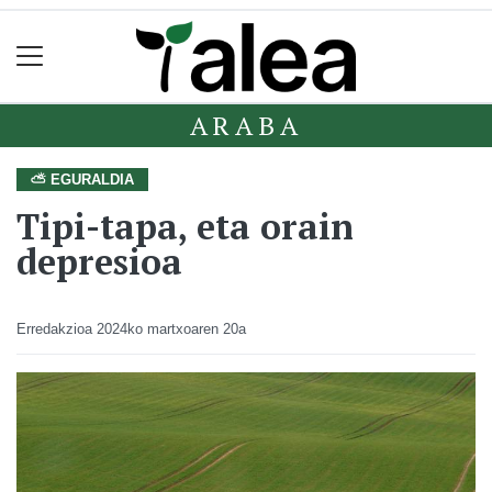
ARABA
⛅ EGURALDIA
Tipi-tapa, eta orain
depresioa
Erredakzioa
2024ko martxoaren 20a