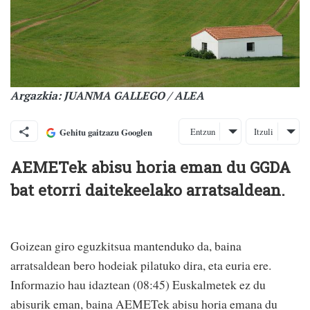
Argazkia: JUANMA GALLEGO / ALEA
Entzun
Itzuli
Gehitu gaitzazu Googlen
AEMETek abisu horia eman du GGDA
bat etorri daitekeelako arratsaldean.
Goizean giro eguzkitsua mantenduko da, baina
arratsaldean bero hodeiak pilatuko dira, eta euria ere.
Informazio hau idaztean (08:45) Euskalmetek ez du
abisurik eman, baina AEMETek abisu horia emana du