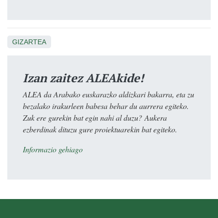
GIZARTEA
Izan zaitez ALEAkide!
ALEA da Arabako euskarazko aldizkari bakarra, eta zu
bezalako irakurleen babesa behar du aurrera egiteko.
Zuk ere gurekin bat egin nahi al duzu? Aukera
ezberdinak dituzu gure proiektuarekin bat egiteko.
Informazio gehiago