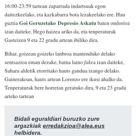
16:00-23:59 tartean zaparrada indartsuak egon
daitezkeelako, eta kazkabarra bota lezakeelako ere. Hau
Goi Geruzetako Depresio Askatu
guztia
baten ondorioz
izan daiteke. Hego haizea ariko da, eta tenperaturak
Gasteizen 9 eta 22 gradu artean ibiliko dira.
Bihar, goizean goizeko lanbroa mantenduko delako
sentsazioa eman dezake, baina laino
fake
a izan daiteke,
Sahara aldetik etorritako hauts gandua izango delako.
Gainerakoan, hauts artean Lorenzo ere ikusi ahalko da.
Tenperaturak bere horretan geratuko dira, 9 eta 23 gradu
arteko tartean
Bidali eguraldiari buruzko zure
argazkiak
erredakzioa@alea.eus
helbidera.