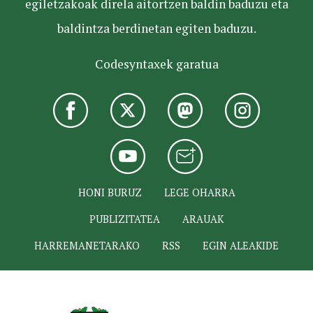
egiletzakoak direla aitortzen baldin baduzu eta
baldintza berdinetan egiten baduzu.
Codesyntaxek garatua
HONI BURUZ
LEGE OHARRA
PUBLIZITATEA
ARAUAK
HARREMANETARAKO
RSS
EGIN ALEAKIDE