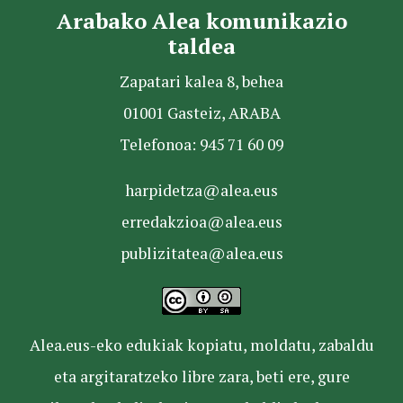
Arabako Alea komunikazio
taldea
Zapatari kalea 8, behea
01001 Gasteiz, ARABA
Telefonoa: 945 71 60 09
harpidetza@alea.eus
erredakzioa@alea.eus
publizitatea@alea.eus
Alea.eus-eko edukiak kopiatu, moldatu, zabaldu
eta argitaratzeko libre zara, beti ere, gure