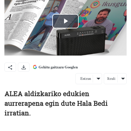
Gehitu gaitzazu Googlen
Entzun
Itzuli
ALEA aldizkariko edukien
aurrerapena egin dute Hala Bedi
irratian.