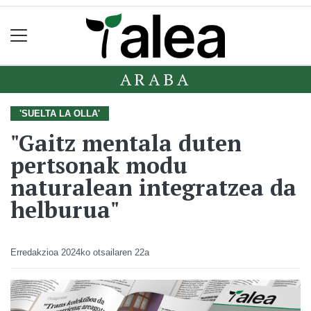
ARABA
'SUELTA LA OLLA'
"Gaitz mentala duten
pertsonak modu
naturalean integratzea da
helburua"
Erredakzioa
2024ko otsailaren 22a