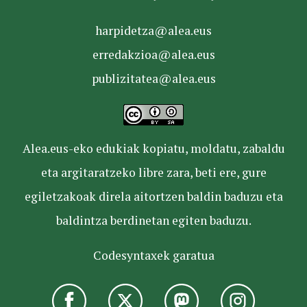
harpidetza@alea.eus
erredakzioa@alea.eus
publizitatea@alea.eus
Alea.eus-eko edukiak kopiatu, moldatu, zabaldu
eta argitaratzeko libre zara, beti ere, gure
egiletzakoak direla aitortzen baldin baduzu eta
baldintza berdinetan egiten baduzu.
Codesyntaxek garatua