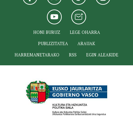
HONI BURUZ
LEGE OHARRA
PUBLIZITATEA
ARAUAK
HARREMANETARAKO
RSS
EGIN ALEAKIDE