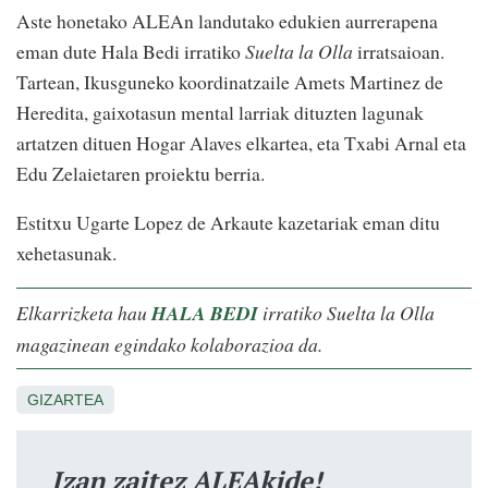
Aste honetako ALEAn landutako edukien aurrerapena
eman dute Hala Bedi irratiko
Suelta la Olla
irratsaioan.
Tartean, Ikusguneko koordinatzaile Amets Martinez de
Heredita, gaixotasun mental larriak dituzten lagunak
artatzen dituen Hogar Alaves elkartea, eta Txabi Arnal eta
Edu Zelaietaren proiektu berria.
Estitxu Ugarte Lopez de Arkaute kazetariak eman ditu
xehetasunak.
Elkarrizketa hau
HALA BEDI
irratiko Suelta la Olla
magazinean egindako kolaborazioa da.
GIZARTEA
Izan zaitez ALEAkide!