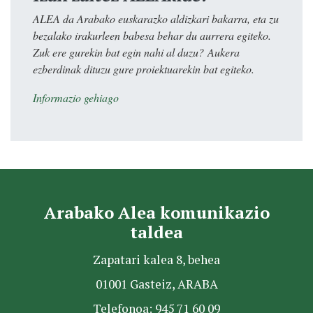
ALEA da Arabako euskarazko aldizkari bakarra, eta zu
bezalako irakurleen babesa behar du aurrera egiteko.
Zuk ere gurekin bat egin nahi al duzu? Aukera
ezberdinak dituzu gure proiektuarekin bat egiteko.
Informazio gehiago
Arabako Alea komunikazio
taldea
Zapatari kalea 8, behea
01001 Gasteiz, ARABA
Telefonoa: 945 71 60 09