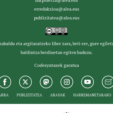
harpidetza@alea.eus
erredakzioa@alea.eus
publizitatea@alea.eus
baldu eta argitaratzeko libre zara, beti ere, gure egile
baldintza berdinetan egiten baduzu.
Codesyntaxek garatua
ARRA
PUBLIZITATEA
ARAUAK
HARREMANETARAKO