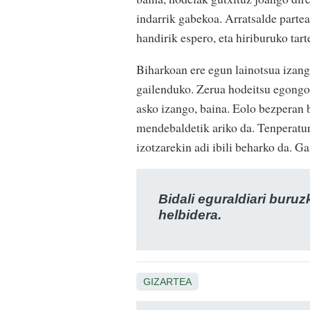
indarrik gabekoa. Arratsalde parte
handirik espero, eta hiriburuko tart
Biharkoan ere egun lainotsua izan
gailenduko. Zerua hodeitsu egongo
asko izango, baina. Eolo bezperan 
mendebaldetik ariko da. Tenperatur
izotzarekin adi ibili beharko da. G
Bidali eguraldiari buru
helbidera.
GIZARTEA