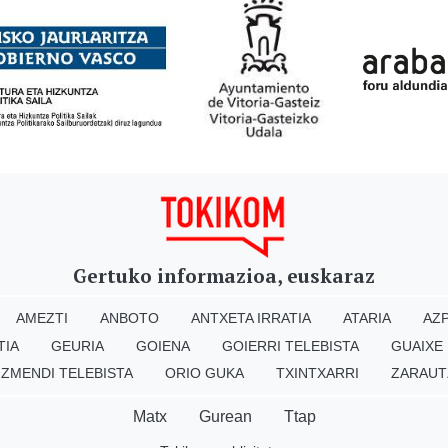
Gertuko informazioa, euskaraz
AMEZTI
ANBOTO
ANTXETA IRRATIA
ATARIA
AZP
TIA
GEURIA
GOIENA
GOIERRI TELEBISTA
GUAIXE
IZMENDI TELEBISTA
ORIO GUKA
TXINTXARRI
ZARAUT
Matx
Gurean
Ttap