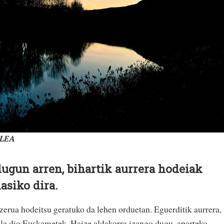
ALEA
ugun arren, bihartik aurrera hodeiak
asiko dira.
zerua hodeitsu geratuko da lehen orduetan. Eguerditik aurrera,
ela dio Euskametek. Haize aldakorra izango dugu, aparteko