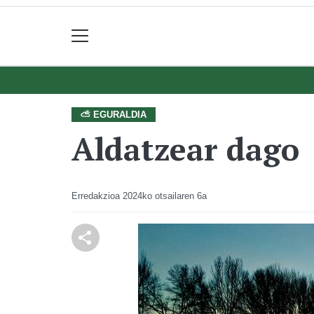
⛅ EGURALDIA
Aldatzear dago
Erredakzioa
2024ko otsailaren 6a