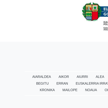
AIARALDEA
AIKOR
AIURRI
ALEA
BEGITU
ERRAN
EUSKALERRIA IRRA
KRONIKA
MAILOPE
NOAUA
O