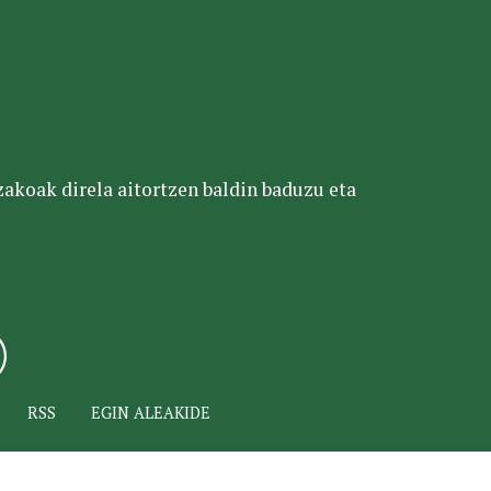
tzakoak direla aitortzen baldin baduzu eta
RSS
EGIN ALEAKIDE