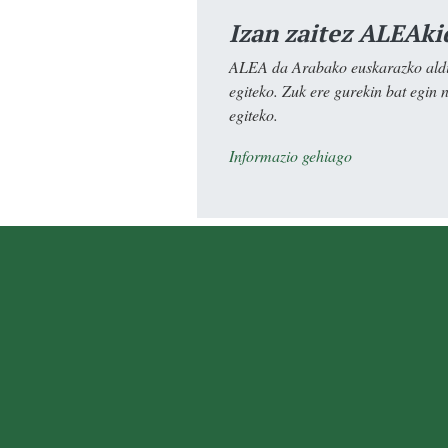
Izan zaitez ALEAki
ALEA da Arabako euskarazko aldiz
egiteko. Zuk ere gurekin bat egin 
egiteko.
Informazio gehiago