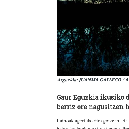
Argazkia: JUANMA GALLEGO / 
Gaur Eguzkia ikusiko d
berriz ere nagusitzen h
Lainoak agertuko dira goizean, eta 
baina, hodeiak gutxituz joango dir