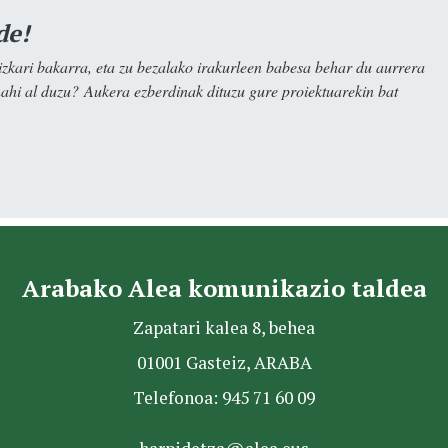
de!
kari bakarra, eta zu bezalako irakurleen babesa behar du aurrera
nahi al duzu? Aukera ezberdinak dituzu gure proiektuarekin bat
Arabako Alea komunikazio taldea
Zapatari kalea 8, behea
01001 Gasteiz, ARABA
Telefonoa: 945 71 60 09