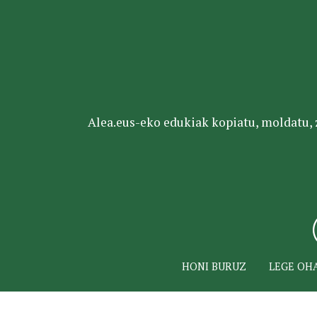
Alea.eus-eko edukiak kopiatu, moldatu, za
HONI BURUZ
LEGE OH