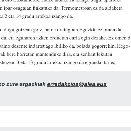
an ipar osagaian finkatuko da. Termometroan ez da aldaketa
ea 2 eta 14 gradu artekoa izango da.
go dugu goizean goiz, baina oraingoan Eguzkia ez omen da
 da, eta egunaren azken orduetan euria egin dezake. Ez omen d
baino dezente indartsuago ibiliko da, bolada gogorrekin. Hego-
ak bere horretan mantenduko dira, eta zenbait lekutan
asteizen, 3 eta 13 gradu artekoa izango da eguneko tartea.
zko zure argazkiak
erredakzioa@alea.eus