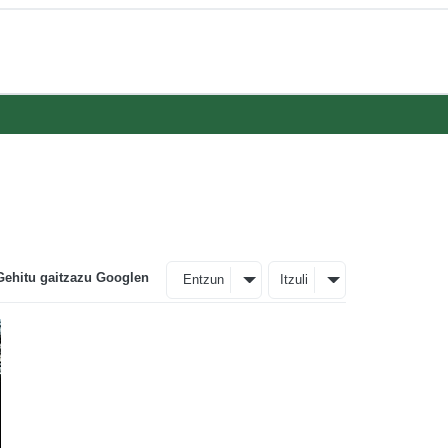
Gehitu gaitzazu Googlen
Entzun
Itzuli