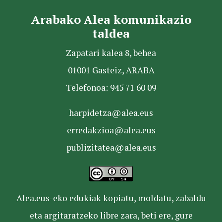
Arabako Alea komunikazio
taldea
Zapatari kalea 8, behea
01001 Gasteiz, ARABA
Telefonoa: 945 71 60 09
harpidetza@alea.eus
erredakzioa@alea.eus
publizitatea@alea.eus
Alea.eus-eko edukiak kopiatu, moldatu, zabaldu
eta argitaratzeko libre zara, beti ere, gure