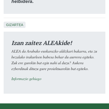
helbidera.
GIZARTEA
Izan zaitez ALEAkide!
ALEA da Arabako euskarazko aldizkari bakarra, eta zu
bezalako irakurleen babesa behar du aurrera egiteko.
Zuk ere gurekin bat egin nahi al duzu? Aukera
ezberdinak dituzu gure proiektuarekin bat egiteko.
Informazio gehiago