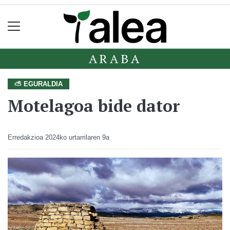
ARABA
⛅ EGURALDIA
Motelagoa bide dator
Erredakzioa
2024ko urtarrilaren 9a