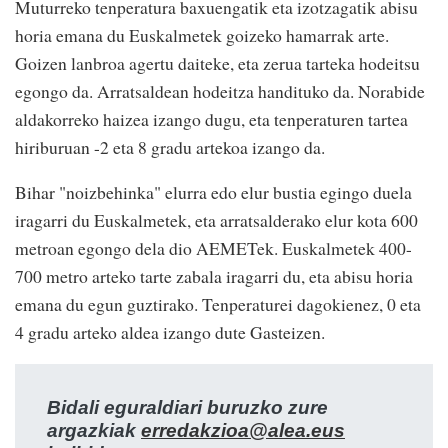
Muturreko tenperatura baxuengatik eta izotzagatik abisu
horia emana du Euskalmetek goizeko hamarrak arte.
Goizen lanbroa agertu daiteke, eta zerua tarteka hodeitsu
egongo da. Arratsaldean hodeitza handituko da. Norabide
aldakorreko haizea izango dugu, eta tenperaturen tartea
hiriburuan -2 eta 8 gradu artekoa izango da.
Bihar "noizbehinka" elurra edo elur bustia egingo duela
iragarri du Euskalmetek, eta arratsalderako elur kota 600
metroan egongo dela dio AEMETek. Euskalmetek 400-
700 metro arteko tarte zabala iragarri du, eta abisu horia
emana du egun guztirako. Tenperaturei dagokienez, 0 eta
4 gradu arteko aldea izango dute Gasteizen.
Bidali eguraldiari buruzko zure
argazkiak
erredakzioa@alea.eus