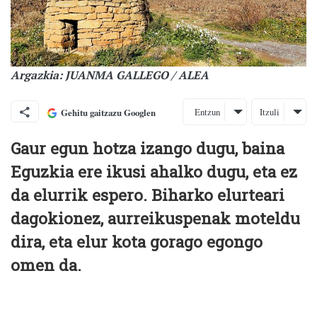
Argazkia: JUANMA GALLEGO / ALEA
Entzun
Itzuli
Gehitu gaitzazu Googlen
Gaur egun hotza izango dugu, baina
Eguzkia ere ikusi ahalko dugu, eta ez
da elurrik espero. Biharko elurteari
dagokionez, aurreikuspenak moteldu
dira, eta elur kota gorago egongo
omen da.