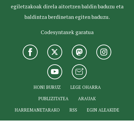
egiletzakoak direla aitortzen baldin baduzu eta
baldintza berdinetan egiten baduzu.
Codesyntaxek garatua
HONI BURUZ
LEGE OHARRA
PUBLIZITATEA
ARAUAK
HARREMANETARAKO
RSS
EGIN ALEAKIDE