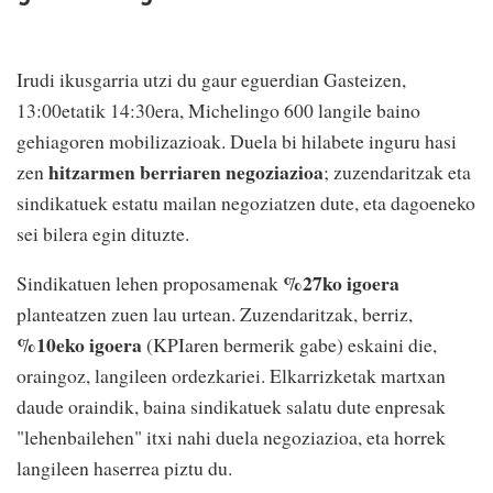
Irudi ikusgarria utzi du gaur eguerdian Gasteizen,
13:00etatik 14:30era, Michelingo 600 langile baino
gehiagoren mobilizazioak. Duela bi hilabete inguru hasi
hitzarmen berriaren negoziazioa
zen
; zuzendaritzak eta
sindikatuek estatu mailan negoziatzen dute, eta dagoeneko
sei bilera egin dituzte.
%27ko igoera
Sindikatuen lehen proposamenak
planteatzen zuen lau urtean. Zuzendaritzak, berriz,
%10eko igoera
(KPIaren bermerik gabe) eskaini die,
oraingoz, langileen ordezkariei. Elkarrizketak martxan
daude oraindik, baina sindikatuek salatu dute enpresak
"lehenbailehen" itxi nahi duela negoziazioa, eta horrek
langileen haserrea piztu du.