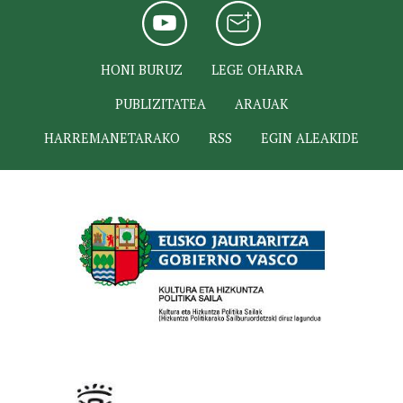
HONI BURUZ
LEGE OHARRA
PUBLIZITATEA
ARAUAK
HARREMANETARAKO
RSS
EGIN ALEAKIDE