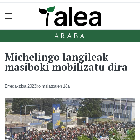
ARABA
Michelingo langileak
masiboki mobilizatu dira
Erredakzioa
2023ko maiatzaren 18a