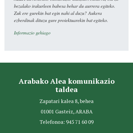
bezalako irakurleen babesa behar du aurrera egiteko.
Zuk ere gurekin bat egin nahi al duzu? Aukera
ezberdinak dituzu gure proiektuarekin bat egiteko.
Informazio gehiago
Arabako Alea komunikazio
taldea
Zapatari kalea 8, behea
01001 Gasteiz, ARABA
Telefonoa: 945 71 60 09