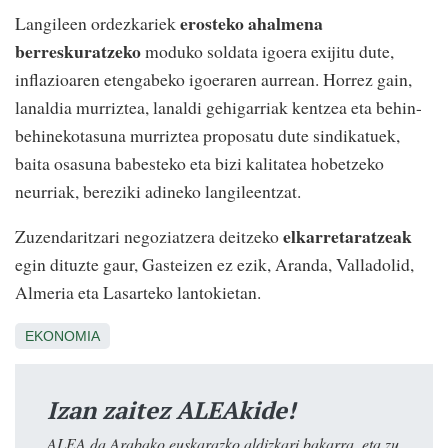
erosteko ahalmena
Langileen ordezkariek
berreskuratzeko
moduko soldata igoera exijitu dute,
inflazioaren etengabeko igoeraren aurrean. Horrez gain,
lanaldia murriztea, lanaldi gehigarriak kentzea eta behin-
behinekotasuna murriztea proposatu dute sindikatuek,
baita osasuna babesteko eta bizi kalitatea hobetzeko
neurriak, bereziki adineko langileentzat.
elkarretaratzeak
Zuzendaritzari negoziatzera deitzeko
egin dituzte gaur, Gasteizen ez ezik, Aranda, Valladolid,
Almeria eta Lasarteko lantokietan.
EKONOMIA
Izan zaitez ALEAkide!
ALEA da Arabako euskarazko aldizkari bakarra, eta zu