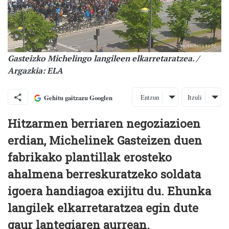
Gasteizko Michelingo langileen elkarretaratzea. /
Argazkia: ELA
Entzun
Itzuli
Gehitu gaitzazu Googlen
Hitzarmen berriaren negoziazioen
erdian, Michelinek Gasteizen duen
fabrikako plantillak erosteko
ahalmena berreskuratzeko soldata
igoera handiagoa exijitu du. Ehunka
langilek elkarretaratzea egin dute
gaur lantegiaren aurrean.