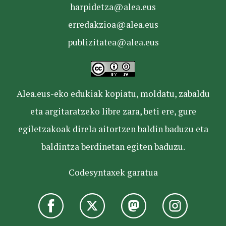
harpidetza@alea.eus
erredakzioa@alea.eus
publizitatea@alea.eus
Alea.eus-eko edukiak kopiatu, moldatu, zabaldu
eta argitaratzeko libre zara, beti ere, gure
egiletzakoak direla aitortzen baldin baduzu eta
baldintza berdinetan egiten baduzu.
Codesyntaxek garatua