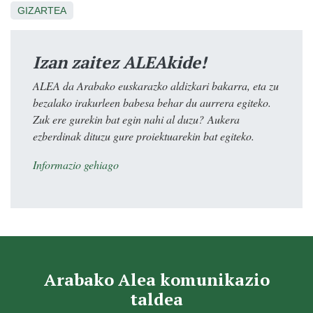
GIZARTEA
Izan zaitez ALEAkide!
ALEA da Arabako euskarazko aldizkari bakarra, eta zu
bezalako irakurleen babesa behar du aurrera egiteko.
Zuk ere gurekin bat egin nahi al duzu? Aukera
ezberdinak dituzu gure proiektuarekin bat egiteko.
Informazio gehiago
Arabako Alea komunikazio
taldea