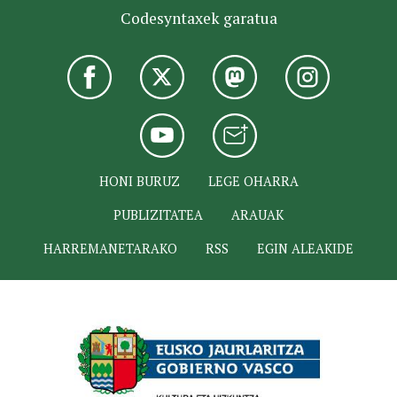
Codesyntaxek garatua
HONI BURUZ
LEGE OHARRA
PUBLIZITATEA
ARAUAK
HARREMANETARAKO
RSS
EGIN ALEAKIDE