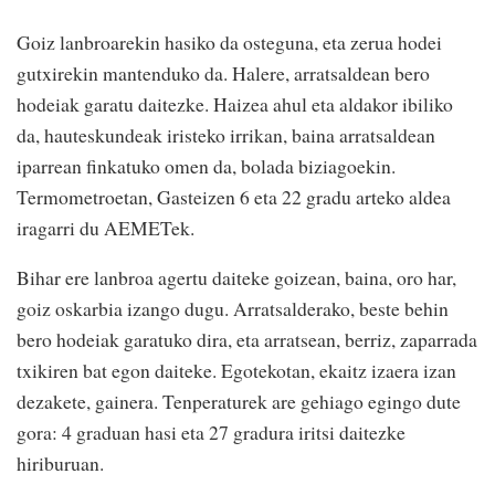
Goiz lanbroarekin hasiko da osteguna, eta zerua hodei
gutxirekin mantenduko da. Halere, arratsaldean bero
hodeiak garatu daitezke. Haizea ahul eta aldakor ibiliko
da, hauteskundeak iristeko irrikan, baina arratsaldean
iparrean finkatuko omen da, bolada biziagoekin.
Termometroetan, Gasteizen 6 eta 22 gradu arteko aldea
iragarri du AEMETek.
Bihar ere lanbroa agertu daiteke goizean, baina, oro har,
goiz oskarbia izango dugu. Arratsalderako, beste behin
bero hodeiak garatuko dira, eta arratsean, berriz, zaparrada
txikiren bat egon daiteke. Egotekotan, ekaitz izaera izan
dezakete, gainera. Tenperaturek are gehiago egingo dute
gora: 4 graduan hasi eta 27 gradura iritsi daitezke
hiriburuan.