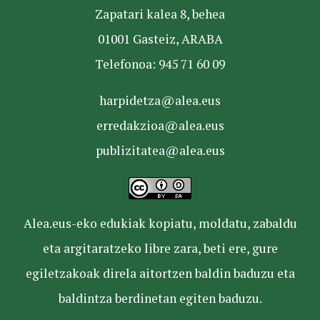
Zapatari kalea 8, behea
01001 Gasteiz, ARABA
Telefonoa: 945 71 60 09
harpidetza@alea.eus
erredakzioa@alea.eus
publizitatea@alea.eus
Alea.eus-eko edukiak kopiatu, moldatu, zabaldu
eta argitaratzeko libre zara, beti ere, gure
egiletzakoak direla aitortzen baldin baduzu eta
baldintza berdinetan egiten baduzu.