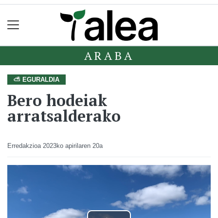
ARABA
⛅ EGURALDIA
Bero hodeiak
arratsalderako
Erredakzioa
2023ko apirilaren 20a