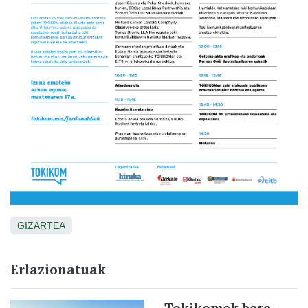
GIZARTEA
Erlazionatuak
Tokikomek bere