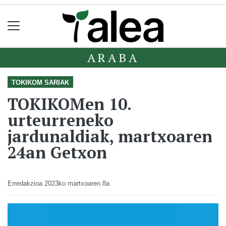
ARABA
TOKIKOM SARIAK
TOKIKOMen 10.
urteurreneko
jardunaldiak, martxoaren
24an Getxon
Erredakzioa
2023ko martxoaren 8a