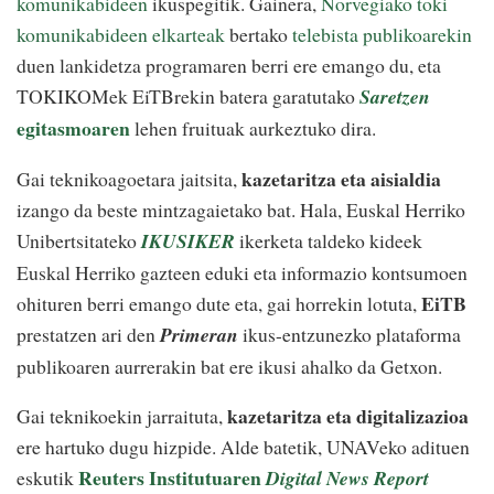
komunikabideen
ikuspegitik. Gainera,
Norvegiako toki
komunikabideen elkarteak
bertako
telebista publikoarekin
duen lankidetza programaren berri ere emango du, eta
TOKIKOMek EiTBrekin batera garatutako
Saretzen
egitasmoaren
lehen fruituak aurkeztuko dira.
kazetaritza eta aisialdia
Gai teknikoagoetara jaitsita,
izango da beste mintzagaietako bat. Hala, Euskal Herriko
Unibertsitateko
IKUSIKER
ikerketa taldeko kideek
Euskal Herriko gazteen eduki eta informazio kontsumoen
EiTB
ohituren berri emango dute eta, gai horrekin lotuta,
prestatzen ari den
Primeran
ikus-entzunezko plataforma
publikoaren aurrerakin bat ere ikusi ahalko da Getxon.
kazetaritza eta digitalizazioa
Gai teknikoekin jarraituta,
ere hartuko dugu hizpide. Alde batetik, UNAVeko adituen
Reuters Institutuaren
eskutik
Digital News Report