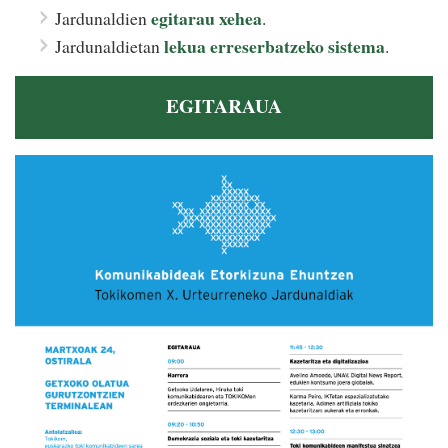
egitarau xehea
Jardunaldien
.
lekua erreserbatzeko sistema
Jardunaldietan
.
EGITARAUA