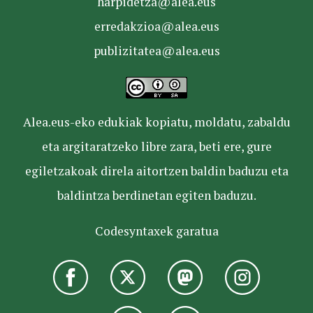
harpidetza@alea.eus
erredakzioa@alea.eus
publizitatea@alea.eus
Alea.eus-eko edukiak kopiatu, moldatu, zabaldu
eta argitaratzeko libre zara, beti ere, gure
egiletzakoak direla aitortzen baldin baduzu eta
baldintza berdinetan egiten baduzu.
Codesyntaxek garatua