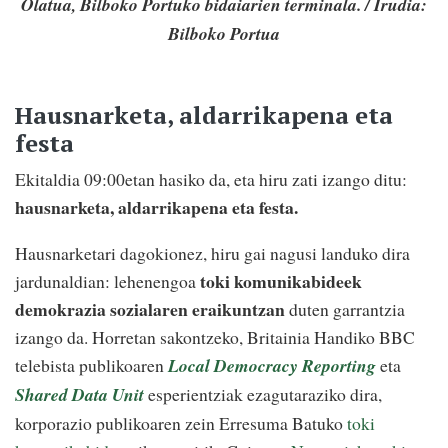
Olatua, Bilboko Portuko bidaiarien terminala. / Irudia:
Bilboko Portua
Hausnarketa, aldarrikapena eta
festa
Ekitaldia 09:00etan hasiko da, eta hiru zati izango ditu:
hausnarketa, aldarrikapena eta festa.
Hausnarketari dagokionez, hiru gai nagusi landuko dira
toki komunikabideek
jardunaldian: lehenengoa
demokrazia sozialaren eraikuntzan
duten garrantzia
izango da. Horretan sakontzeko, Britainia Handiko BBC
telebista publikoaren
Local Democracy Reporting
eta
Shared Data Unit
esperientziak ezagutaraziko dira,
korporazio publikoaren zein Erresuma Batuko
toki