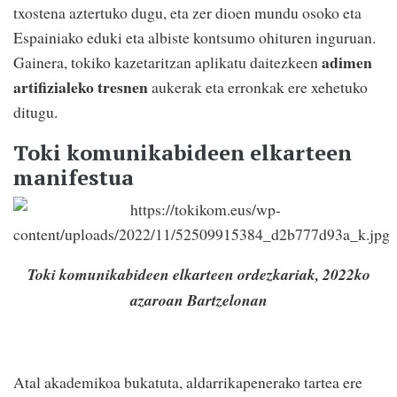
txostena aztertuko dugu, eta zer dioen mundu osoko eta
Espainiako eduki eta albiste kontsumo ohituren inguruan.
adimen
Gainera, tokiko kazetaritzan aplikatu daitezkeen
artifizialeko tresnen
aukerak eta erronkak ere xehetuko
ditugu.
Toki komunikabideen elkarteen
manifestua
Toki komunikabideen elkarteen ordezkariak, 2022ko
azaroan Bartzelonan
Atal akademikoa bukatuta, aldarrikapenerako tartea ere