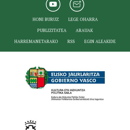
HONI BURUZ
LEGE OHARRA
PUBLIZITATEA
ARAUAK
HARREMANETARAKO
RSS
EGIN ALEAKIDE