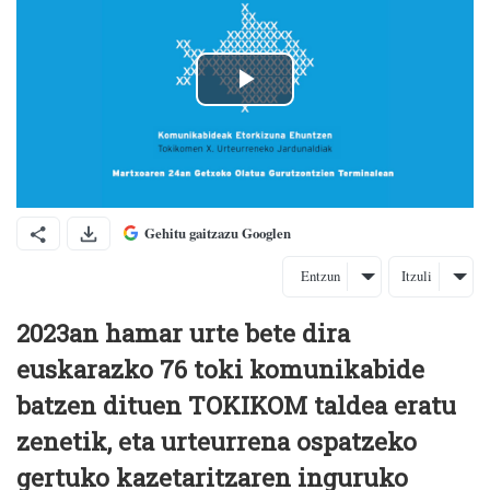
Gehitu gaitzazu Googlen
Entzun
Itzuli
2023an hamar urte bete dira
euskarazko 76 toki komunikabide
batzen dituen TOKIKOM taldea eratu
zenetik, eta urteurrena ospatzeko
gertuko kazetaritzaren inguruko