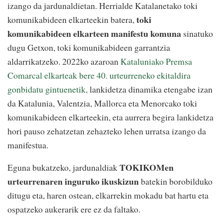
izango da jardunaldietan. Herrialde Katalanetako toki
toki
komunikabideen elkarteekin batera,
komunikabideen elkarteen manifestu komuna
sinatuko
dugu Getxon, toki komunikabideen garrantzia
aldarrikatzeko. 2022ko azaroan
Kataluniako Premsa
Comarcal elkarteak bere 40. urteurreneko ekitaldira
gonbidatu gintuenetik,
lankidetza dinamika etengabe izan
da Katalunia, Valentzia, Mallorca eta Menorcako toki
komunikabideen elkarteekin, eta aurrera begira lankidetza
hori pauso zehatzetan zehazteko lehen urratsa izango da
manifestua.
TOKIKOMen
Eguna bukatzeko, jardunaldiak
urteurrenaren inguruko ikuskizun
batekin borobilduko
ditugu eta, haren ostean, elkarrekin mokadu bat hartu eta
ospatzeko aukerarik ere ez da faltako.