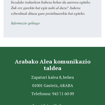
bezalako irakurleen babesa behar du aurrera egiteko.
Zuk ere gurekin bat egin nahi al duzu? Aukera
ezberdinak dituzu gure proiektuarekin bat egiteko.
Informazio gehiago
Arabako Alea komunikazio
taldea
Zapatari kalea 8, behea
01001 Gasteiz, ARABA
Telefonoa: 945 71 60 09