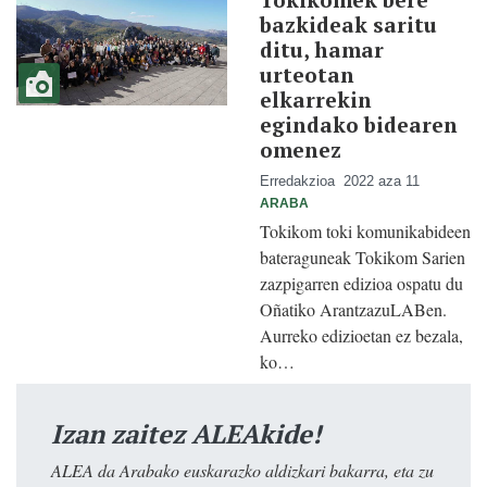
bazkideak saritu
ditu, hamar
urteotan
elkarrekin
egindako bidearen
omenez
Erredakzioa
2022 aza 11
ARABA
Tokikom toki komunikabideen
bateraguneak Tokikom Sarien
zazpigarren edizioa ospatu du
Oñatiko ArantzazuLABen.
Aurreko edizioetan ez bezala,
ko…
Izan zaitez ALEAkide!
ALEA da Arabako euskarazko aldizkari bakarra, eta zu