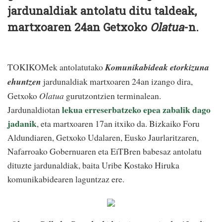
jardunaldiak antolatu ditu taldeak,
martxoaren 24an Getxoko
Olatua
-n.
TOKIKOMek antolatutako
Komunikabideak etorkizuna
ehuntzen
jardunaldiak martxoaren 24an izango dira,
Getxoko
Olatua
gurutzontzien terminalean.
lekua erreserbatzeko epea zabalik dago
Jardunaldiotan
jadanik
, eta martxoaren 17an itxiko da. Bizkaiko Foru
Aldundiaren, Getxoko Udalaren, Eusko Jaurlaritzaren,
Nafarroako Gobernuaren eta EiTBren babesaz antolatu
dituzte jardunaldiak, baita Uribe Kostako Hiruka
komunikabidearen laguntzaz ere.