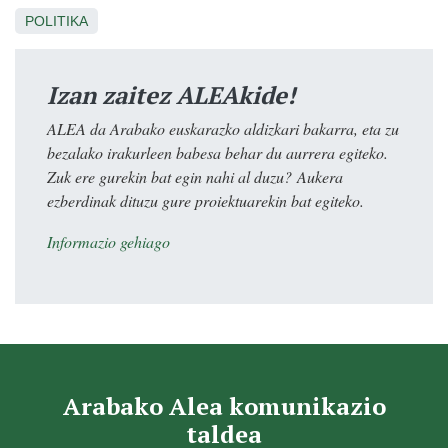
POLITIKA
Izan zaitez ALEAkide!
ALEA da Arabako euskarazko aldizkari bakarra, eta zu
bezalako irakurleen babesa behar du aurrera egiteko.
Zuk ere gurekin bat egin nahi al duzu? Aukera
ezberdinak dituzu gure proiektuarekin bat egiteko.
Informazio gehiago
Arabako Alea komunikazio
taldea