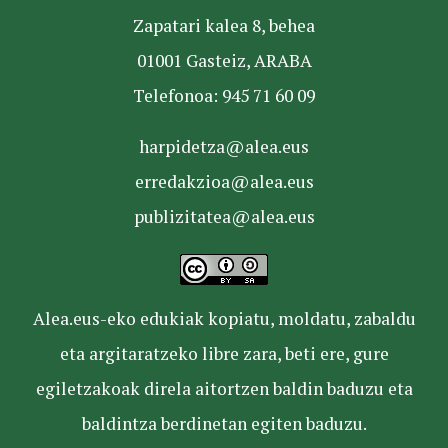
Zapatari kalea 8, behea
01001 Gasteiz, ARABA
Telefonoa: 945 71 60 09
harpidetza@alea.eus
erredakzioa@alea.eus
publizitatea@alea.eus
Alea.eus-eko edukiak kopiatu, moldatu, zabaldu
eta argitaratzeko libre zara, beti ere, gure
egiletzakoak direla aitortzen baldin baduzu eta
baldintza berdinetan egiten baduzu.