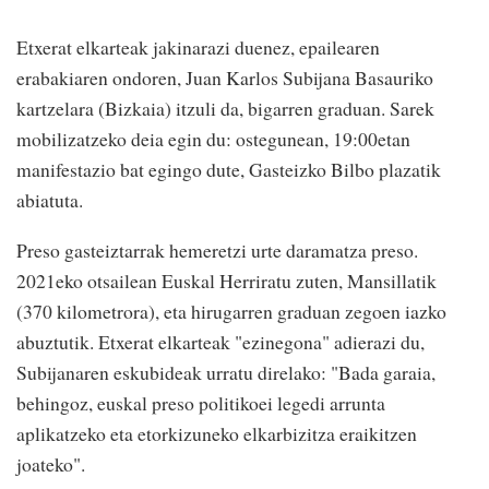
Etxerat elkarteak jakinarazi duenez, epailearen
erabakiaren ondoren, Juan Karlos Subijana Basauriko
kartzelara (Bizkaia) itzuli da, bigarren graduan. Sarek
mobilizatzeko deia egin du: ostegunean, 19:00etan
manifestazio bat egingo dute, Gasteizko Bilbo plazatik
abiatuta.
Preso gasteiztarrak hemeretzi urte daramatza preso.
2021eko otsailean Euskal Herriratu zuten, Mansillatik
(370 kilometrora), eta hirugarren graduan zegoen iazko
abuztutik. Etxerat elkarteak "ezinegona" adierazi du,
Subijanaren eskubideak urratu direlako: "Bada garaia,
behingoz, euskal preso politikoei legedi arrunta
aplikatzeko eta etorkizuneko elkarbizitza eraikitzen
joateko".