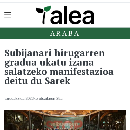
ARABA
Subijanari hirugarren
gradua ukatu izana
salatzeko manifestazioa
deitu du Sarek
Erredakzioa
2023ko otsailaren 28a