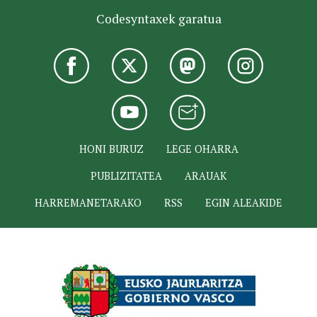
Codesyntaxek garatua
HONI BURUZ
LEGE OHARRA
PUBLIZITATEA
ARAUAK
HARREMANETARAKO
RSS
EGIN ALEAKIDE