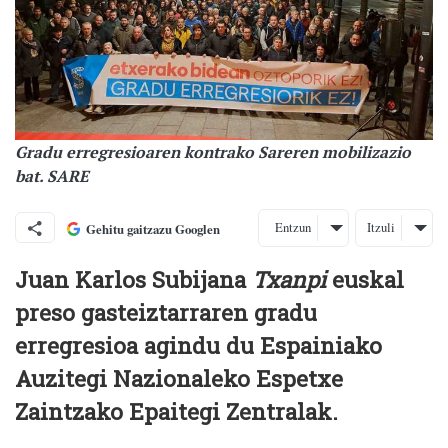
Gradu erregresioaren kontrako Sareren mobilizazio
bat. SARE
Entzun
Itzuli
Gehitu gaitzazu Googlen
Juan Karlos Subijana
Txanpi
euskal
preso gasteiztarraren gradu
erregresioa agindu du Espainiako
Auzitegi Nazionaleko Espetxe
Zaintzako Epaitegi Zentralak.