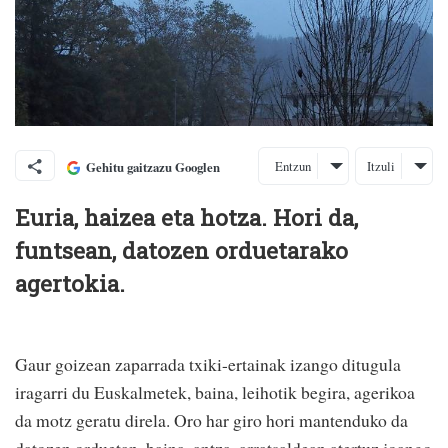
Entzun
Itzuli
Gehitu gaitzazu Googlen
Euria, haizea eta hotza. Hori da,
funtsean, datozen orduetarako
agertokia.
Gaur goizean zaparrada txiki-ertainak izango ditugula
iragarri du Euskalmetek, baina, leihotik begira, agerikoa
da motz geratu direla. Oro har giro hori mantenduko da
datozen orduetan, baina, antza, arratsaldean atertuz joango