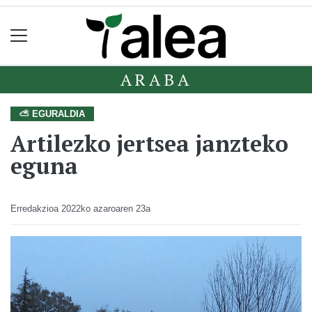
ARABA
⛅ EGURALDIA
Artilezko jertsea janzteko
eguna
Erredakzioa
2022ko azaroaren 23a