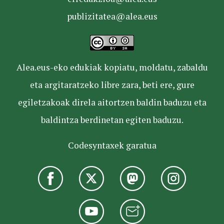
publizitatea@alea.eus
Alea.eus-eko edukiak kopiatu, moldatu, zabaldu
eta argitaratzeko libre zara, beti ere, gure
egiletzakoak direla aitortzen baldin baduzu eta
baldintza berdinetan egiten baduzu.
Codesyntaxek garatua