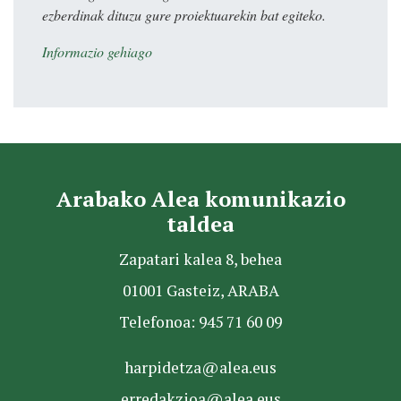
ezberdinak dituzu gure proiektuarekin bat egiteko.
Informazio gehiago
Arabako Alea komunikazio
taldea
Zapatari kalea 8, behea
01001 Gasteiz, ARABA
Telefonoa: 945 71 60 09
harpidetza@alea.eus
erredakzioa@alea.eus