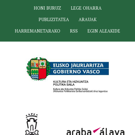
HONI BURUZ
LEGE OHARRA
PUBLIZITATEA
ARAUAK
HARREMANETARAKO
RSS
EGIN ALEAKIDE