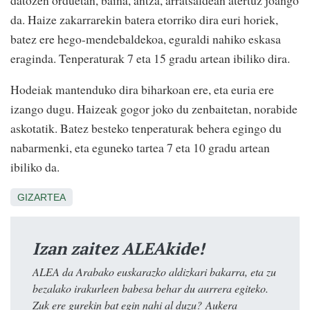
da. Haize zakarrarekin batera etorriko dira euri horiek,
batez ere hego-mendebaldekoa, eguraldi nahiko eskasa
eraginda. Tenperaturak 7 eta 15 gradu artean ibiliko dira.
Hodeiak mantenduko dira biharkoan ere, eta euria ere
izango dugu. Haizeak gogor joko du zenbaitetan, norabide
askotatik. Batez besteko tenperaturak behera egingo du
nabarmenki, eta eguneko tartea 7 eta 10 gradu artean
ibiliko da.
GIZARTEA
Izan zaitez ALEAkide!
ALEA da Arabako euskarazko aldizkari bakarra, eta zu
bezalako irakurleen babesa behar du aurrera egiteko.
Zuk ere gurekin bat egin nahi al duzu? Aukera