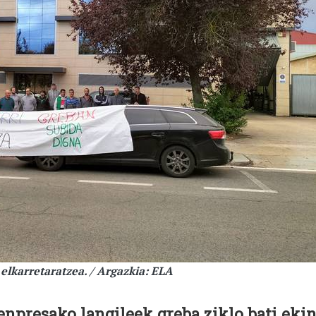
elkarretaratzea. / Argazkia: ELA
enpresako langileek greba ziklo bati eki