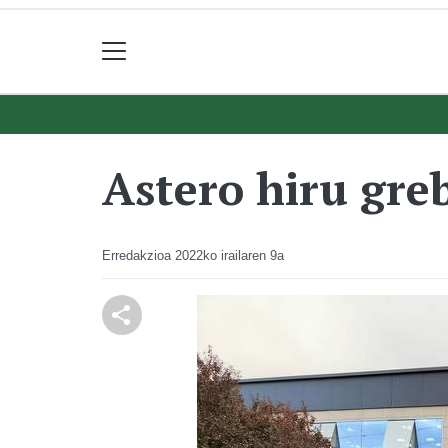
Astero hiru gre
Erredakzioa
2022ko irailaren 9a