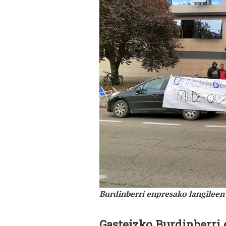
Burdinberri enpresako langileen 
Gasteizko Burdinberri 