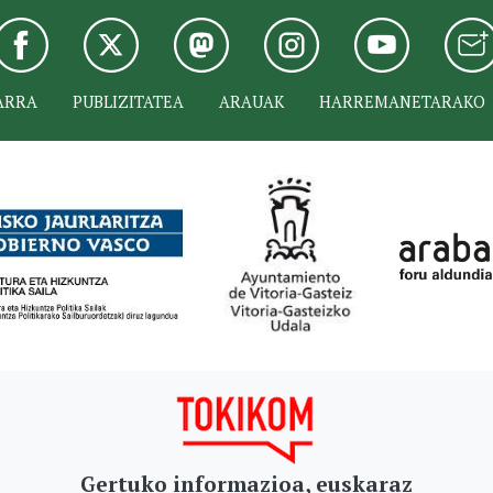
ARRA
PUBLIZITATEA
ARAUAK
HARREMANETARAKO
Gertuko informazioa, euskaraz