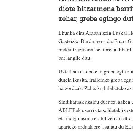
diote hitzarmena berrit
zehar, greba egingo dut
Ehunka dira Araban zein Euskal He
Gasteizko Burdinberri da. Ehari-G
mekanizazioaren sektorean dihard
bat langile ditu.
Uztailean astebeteko greba egin zut
dutela ikusita, irailerako greba eg
batzordeak. Zehazki, hilabeteko ast
Sindikatuak azaldu duenez, azken u
ABLEEak ezarri eta soldatak izozt
eta malgutasuna erabiltzen ari dira
aparteko orduak ere", salatu du EL