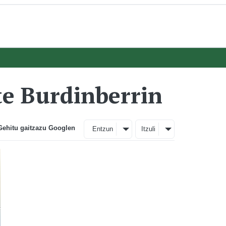
te Burdinberrin
Gehitu gaitzazu Googlen
Entzun
Itzuli