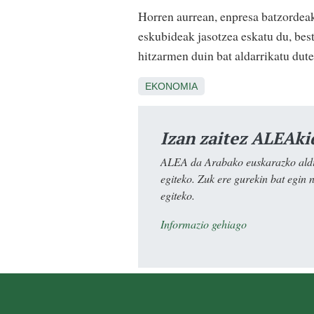
Horren aurrean, enpresa batzordea
eskubideak jasotzea eskatu du, bes
hitzarmen duin bat aldarrikatu dut
EKONOMIA
Izan zaitez ALEAki
ALEA da Arabako euskarazko aldiz
egiteko. Zuk ere gurekin bat egin 
egiteko.
Informazio gehiago