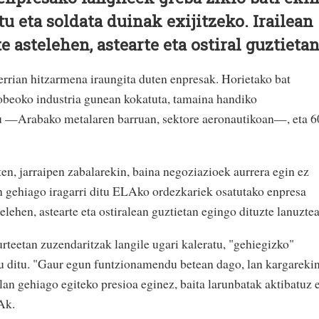
u eta soldata duinak exijitzeko. Irailean
e astelehen, astearte eta ostiral guztietan
rrian hitzarmena iraungita duten enpresak. Horietako bat
obeoko industria gunean kokatuta, tamaina handiko
u —Arabako metalaren barruan, sektore aeronautikoan—, eta 6
en, jarraipen zabalarekin, baina negoziazioek aurrera egin ez
un gehiago iragarri ditu ELAko ordezkariek osatutako enpresa
elehen, astearte eta ostiralean guztietan egingo dituzte lanuzte
rteetan zuzendaritzak langile ugari kaleratu, "gehiegizko"
u ditu. "Gaur egun funtzionamendu betean dago, lan kargarekin
 lan gehiago egiteko presioa eginez, baita larunbatak aktibatuz 
Ak.