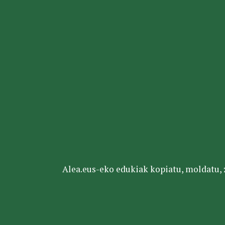
Alea.eus-eko edukiak kopiatu, moldatu, za