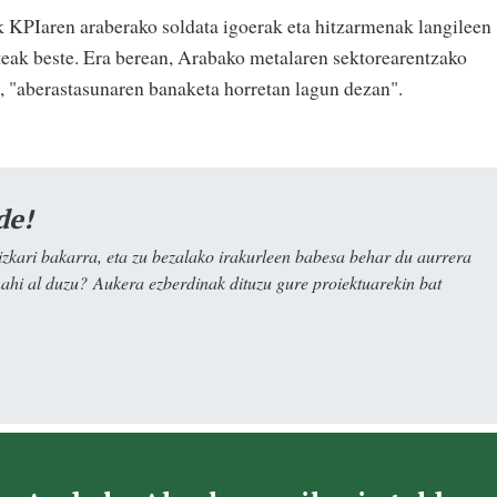
k KPIaren araberako soldata igoerak eta hitzarmenak langileen
teak beste. Era berean, Arabako metalaren sektorearentzako
e, "aberastasunaren banaketa horretan lagun dezan".
de!
kari bakarra, eta zu bezalako irakurleen babesa behar du aurrera
nahi al duzu? Aukera ezberdinak dituzu gure proiektuarekin bat