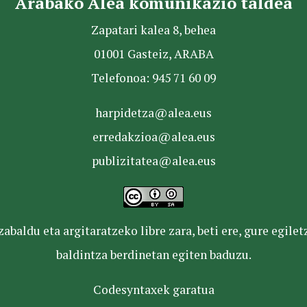
Arabako Alea komunikazio taldea
Zapatari kalea 8, behea
01001 Gasteiz, ARABA
Telefonoa: 945 71 60 09
harpidetza@alea.eus
erredakzioa@alea.eus
publizitatea@alea.eus
baldu eta argitaratzeko libre zara, beti ere, gure egile
baldintza berdinetan egiten baduzu.
Codesyntaxek garatua