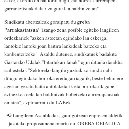
esker, akordio on bat lortu dugu, eta horrek aurrerapen
garrantzitsuak dakartza gure lan baldintzetan".
greba
Sindikatu abertzaleak goraipatu du
"arrakastatsua"
izango zena posible egiteko langileen
ordezkariek "azken asteetan egindako lan eskerga,
lantokiz lantoki joan baitira lankideak batzeko eta
konbentzitzeko". Azaldu dutenez, sindikatuek badakite
Gasteizko Udalak "bitartekari lanak" egin dituela deialdia
saihesteko. "Sektoreko langile guztiak zoriondu nahi
ditugu egindako borroka eredugarriagatik, beste behin ere
agerian geratu baita antolaketarik eta borrokarik gabe
ezinezkoa dela lan baldintzak hobetzeko aurrerapausoak
ematea", azpimarratu du LABek.
📢 Langileen Asanbladak, gaur goizean enpresen aldetik
jasotako proposamena onartu du. GREBA DEIALDIA