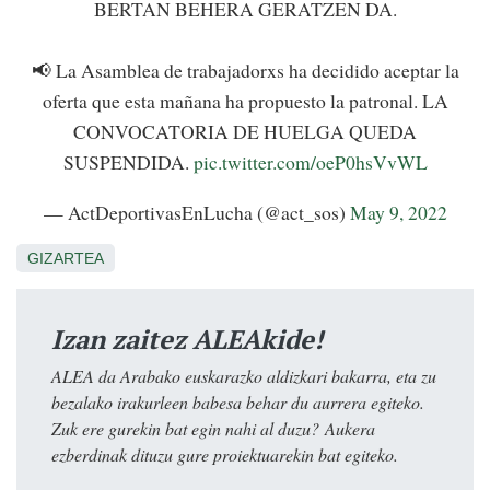
BERTAN BEHERA GERATZEN DA.
📢 La Asamblea de trabajadorxs ha decidido aceptar la
oferta que esta mañana ha propuesto la patronal. LA
CONVOCATORIA DE HUELGA QUEDA
SUSPENDIDA.
pic.twitter.com/oeP0hsVvWL
— ActDeportivasEnLucha (@act_sos)
May 9, 2022
GIZARTEA
Izan zaitez ALEAkide!
ALEA da Arabako euskarazko aldizkari bakarra, eta zu
bezalako irakurleen babesa behar du aurrera egiteko.
Zuk ere gurekin bat egin nahi al duzu? Aukera
ezberdinak dituzu gure proiektuarekin bat egiteko.