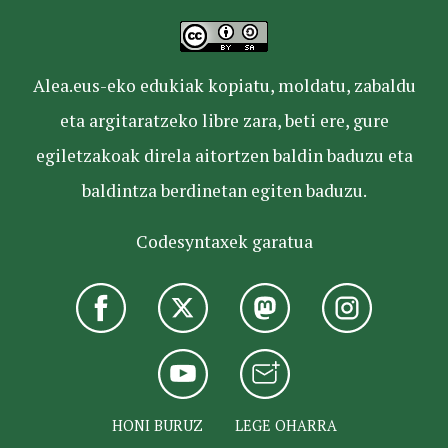
Alea.eus-eko edukiak kopiatu, moldatu, zabaldu
eta argitaratzeko libre zara, beti ere, gure
egiletzakoak direla aitortzen baldin baduzu eta
baldintza berdinetan egiten baduzu.
Codesyntaxek garatua
HONI BURUZ
LEGE OHARRA