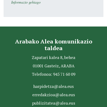
Informazio gehiago
Arabako Alea komunikazio
taldea
Zapatari kalea 8, behea
01001 Gasteiz, ARABA
Telefonoa: 945 71 60 09
harpidetza@alea.eus
erredakzioa@alea.eus
publizitatea@alea.eus