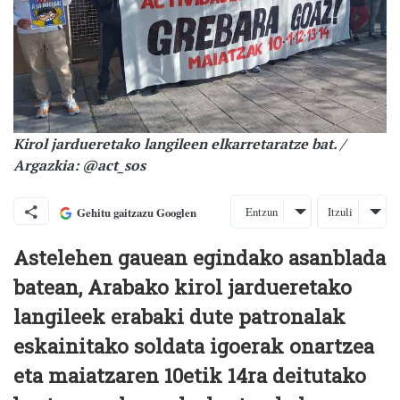
Kirol jardueretako langileen elkarretaratze bat. /
Argazkia: @act_sos
Entzun
Itzuli
Gehitu gaitzazu Googlen
Astelehen gauean egindako asanblada
batean, Arabako kirol jardueretako
langileek erabaki dute patronalak
eskainitako soldata igoerak onartzea
eta maiatzaren 10etik 14ra deitutako