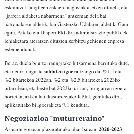
eskaintzak langileen eskaera nagusiak asetzen dituela, eta
"jarrera aldaketa nabarmena" antzeman dela bai
patronalaren aldetik, bai Gasteizko Udalaren aldetik. Gaur
egun, Aiteko eta Disport Eki dira administrazio publikoek
lehiaketara ateratzen dituzten zerbitzu gehienen enpresa
esleipendunak.
Beraz, duela bi urte iraungitako hitzarmena berrituko dute,
soldaten igoera
eta neurri nagusia
izango da: %1,5 eta
%2 bitartekoa 2022an, %2 eta %2,5 bitartekoa 2023ko
urtarrilean, eta beste bat 2023ko urrian; hirugarren igoera
horretan, azken lau ikasturteetako KPIak gehituko dira,
aplikatutako bi igoerak eta %1 kenduta.
Negoziazioa "muturreraino"
2020-2023
Astearte goizean plazaratutako ohar batean,