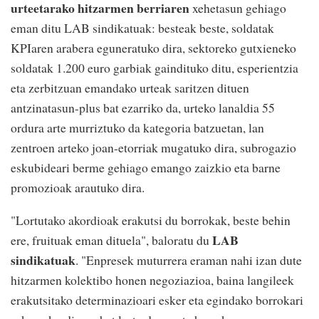
urteetarako hitzarmen berriaren
xehetasun gehiago
eman ditu LAB sindikatuak: besteak beste, soldatak
KPIaren arabera eguneratuko dira, sektoreko gutxieneko
soldatak 1.200 euro garbiak gaindituko ditu, esperientzia
eta zerbitzuan emandako urteak saritzen dituen
antzinatasun-plus bat ezarriko da, urteko lanaldia 55
ordura arte murriztuko da kategoria batzuetan, lan
zentroen arteko joan-etorriak mugatuko dira, subrogazio
eskubideari berme gehiago emango zaizkio eta barne
promozioak arautuko dira.
"Lortutako akordioak erakutsi du borrokak, beste behin
LAB
ere, fruituak eman dituela", baloratu du
sindikatuak
. "Enpresek muturrera eraman nahi izan dute
hitzarmen kolektibo honen negoziazioa, baina langileek
erakutsitako determinazioari esker eta egindako borrokari