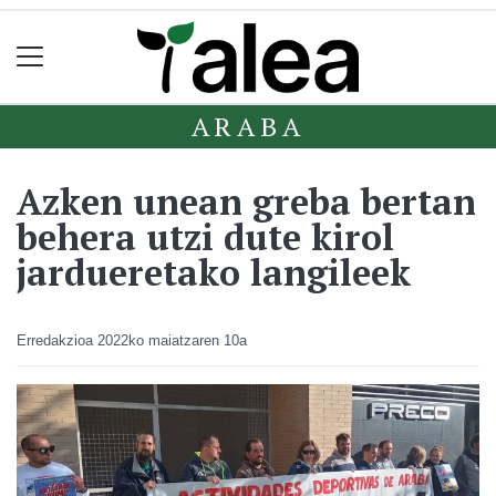
ARABA
Azken unean greba bertan
behera utzi dute kirol
jardueretako langileek
Erredakzioa
2022ko maiatzaren 10a