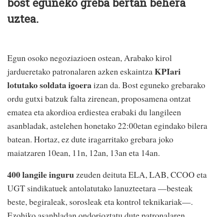
bost eguneko greba bertan behera
uztea.
Egun osoko negoziazioen ostean, Arabako kirol
KPIari
jardueretako patronalaren azken eskaintza
lotutako soldata igoera
izan da. Bost eguneko grebarako
ordu gutxi batzuk falta zirenean, proposamena ontzat
ematea eta akordioa erdiestea erabaki du langileen
asanbladak, astelehen honetako 22:00etan egindako bilera
batean. Hortaz, ez dute iragarritako grebara joko
maiatzaren 10ean, 11n, 12an, 13an eta 14an.
400 langile inguru
zeuden deituta ELA, LAB, CCOO eta
UGT sindikatuek antolatutako lanuzteetara —besteak
beste, begiraleak, sorosleak eta kontrol teknikariak—.
Ezohiko asanbladan ondorioztatu dute patronalaren