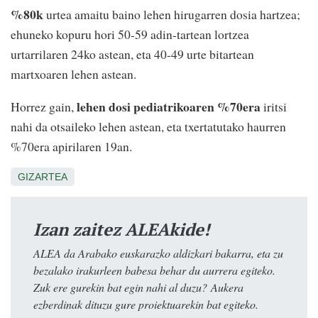
%80k
urtea amaitu baino lehen hirugarren dosia hartzea;
ehuneko kopuru hori 50-59 adin-tartean lortzea
urtarrilaren 24ko astean, eta 40-49 urte bitartean
martxoaren lehen astean.
lehen dosi pediatrikoaren %70era
Horrez gain,
iritsi
nahi da otsaileko lehen astean, eta txertatutako haurren
%70era apirilaren 19an.
GIZARTEA
Izan zaitez ALEAkide!
ALEA da Arabako euskarazko aldizkari bakarra, eta zu
bezalako irakurleen babesa behar du aurrera egiteko.
Zuk ere gurekin bat egin nahi al duzu? Aukera
ezberdinak dituzu gure proiektuarekin bat egiteko.