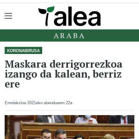
ARABA
KORONABIRUSA
Maskara derrigorrezkoa
izango da kalean, berriz
ere
Erredakzioa
2021eko abenduaren 22a