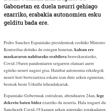
Gabonetan ez duela neurri gehiago
ezarriko, erabakia autonomien esku
gelditu bada ere.
Pedro Sanchez Espainiako presidenteak ezohiko Ministro
kalean ere
Kontseilua deituko du ostegun honetan,
maskararen nahitaezko erabilera
berreskuratzeko,
Covid-19aren pandemiaren seigarren olatuari aurre
egiteko neurri nagusi gisa. Hainbat autonomia erkidegok
neurri hori berrezartzea eskatu izan dute azken egunetan,
besteak beste Urkullu lehendakariak.
lege
Espainiako Gobernuak ostiralean, abenduaren 24an,
dekretu baten bidez
ezarriko du neurria. Hala iragarri du
Sanchezek Covid-19 kasuen azken asteetako gorakadaren