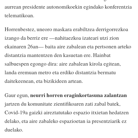
aurrean presidente autonomikoekin egindako konferentzia
telematikoan.
Horrenbestez, uneoro maskara erabiltzea derrigorrezkoa
izango da berriz ere —nahitaezkoa izateari utzi zion
ekainaren 26an— baita aire zabalean eta pertsonen arteko
distantzia mantentzen den kasuetan ere. Hainbat
salbuespen egongo dira: aire zabalean kirola egitean,
landa eremuan metro eta erdiko distantzia bermatu
daitekeenean, eta bizikideen artean.
neurri horren eraginkortasuna zalantzan
Gaur egun,
jartzen du komunitate zientifikoaren zati zabal batek,
Covid-19a gaizki aireztatutako espazio itxietan hedatzen
delako, eta aire zabaleko espazioetan ia presentziarik ez
duelako.