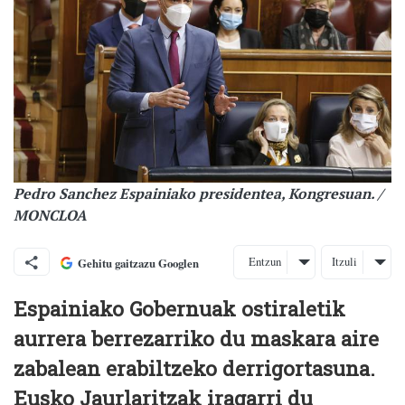
Pedro Sanchez Espainiako presidentea, Kongresuan. /
MONCLOA
Entzun
Itzuli
Gehitu gaitzazu Googlen
Espainiako Gobernuak ostiraletik
aurrera berrezarriko du maskara aire
zabalean erabiltzeko derrigortasuna.
Eusko Jaurlaritzak iragarri du