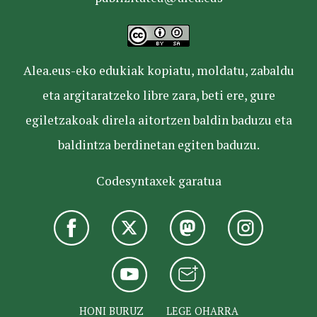
Alea.eus-eko edukiak kopiatu, moldatu, zabaldu
eta argitaratzeko libre zara, beti ere, gure
egiletzakoak direla aitortzen baldin baduzu eta
baldintza berdinetan egiten baduzu.
Codesyntaxek garatua
HONI BURUZ
LEGE OHARRA