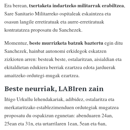
txertaketa indartzeko militarrak erabiltzea
Era berean,
,
Sare Sanitario Militarreko ospitaleak eskaintzea eta
osasun langile erretiratuak eta aurre-erretiratuak
kontratatzea proposatu du Sanchezek.
beste murrizketa batzuk baztertu
Momentuz,
egin ditu
Sanchezek, hainbat autonomi erkidegok eskatzen
zizkioten arren: besteak beste, ostalaritzan, aisialdian eta
ekitaldietan edukiera berriak ezartzea edota jarduerak
amaitzeko ordutegi-mugak ezartzea.
Beste neurriak, LABIren zain
Iñigo Urkullu lehendakariak, adibidez, ostalaritza eta
merkataritzako establezimenduen ordutegiak mugatzea
proposatu du ospakizun egunetan: abenduaren 24an,
25ean eta 31n, eta urtarrilaren 1ean, 5ean eta 6an,