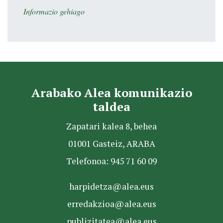
Informazio gehiago
Arabako Alea komunikazio
taldea
Zapatari kalea 8, behea
01001 Gasteiz, ARABA
Telefonoa: 945 71 60 09
harpidetza@alea.eus
erredakzioa@alea.eus
publizitatea@alea.eus