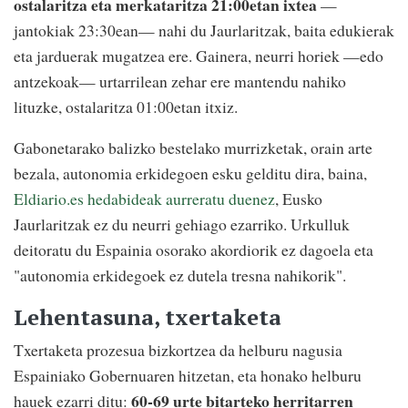
ostalaritza eta merkataritza 21:00etan ixtea
—
jantokiak 23:30ean— nahi du Jaurlaritzak, baita edukierak
eta jarduerak mugatzea ere. Gainera, neurri horiek —edo
antzekoak— urtarrilean zehar ere mantendu nahiko
lituzke, ostalaritza 01:00etan itxiz.
Gabonetarako balizko bestelako murrizketak, orain arte
bezala, autonomia erkidegoen esku gelditu dira, baina,
Eldiario.es hedabideak aurreratu duenez
, Eusko
Jaurlaritzak ez du neurri gehiago ezarriko. Urkulluk
deitoratu du Espainia osorako akordiorik ez dagoela eta
"autonomia erkidegoek ez dutela tresna nahikorik".
Lehentasuna, txertaketa
Txertaketa prozesua bizkortzea da helburu nagusia
Espainiako Gobernuaren hitzetan, eta honako helburu
60-69 urte bitarteko herritarren
hauek ezarri ditu: