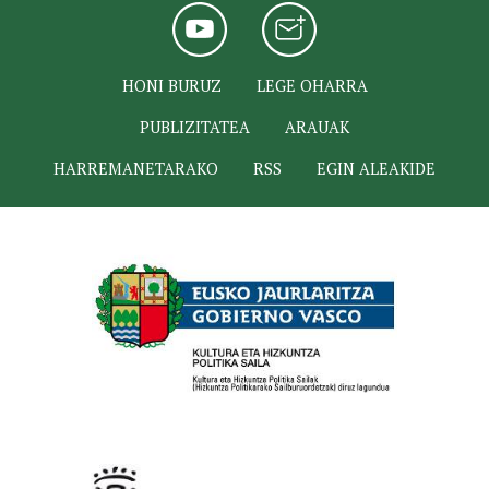
HONI BURUZ
LEGE OHARRA
PUBLIZITATEA
ARAUAK
HARREMANETARAKO
RSS
EGIN ALEAKIDE