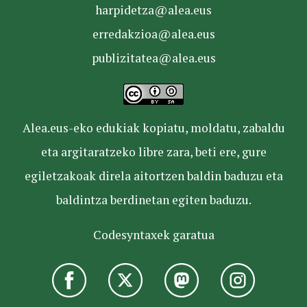
harpidetza@alea.eus
erredakzioa@alea.eus
publizitatea@alea.eus
Alea.eus-eko edukiak kopiatu, moldatu, zabaldu
eta argitaratzeko libre zara, beti ere, gure
egiletzakoak direla aitortzen baldin baduzu eta
baldintza berdinetan egiten baduzu.
Codesyntaxek garatua