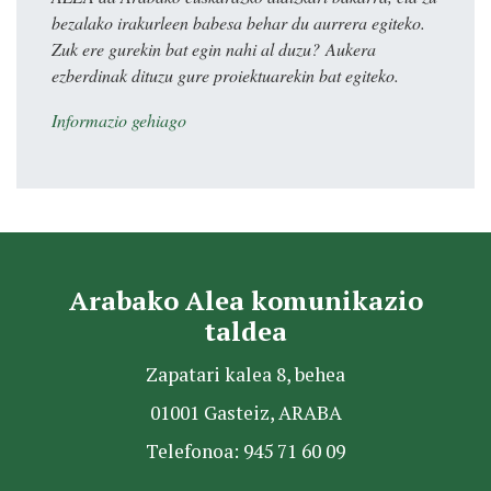
bezalako irakurleen babesa behar du aurrera egiteko.
Zuk ere gurekin bat egin nahi al duzu? Aukera
ezberdinak dituzu gure proiektuarekin bat egiteko.
Informazio gehiago
Arabako Alea komunikazio
taldea
Zapatari kalea 8, behea
01001 Gasteiz, ARABA
Telefonoa: 945 71 60 09