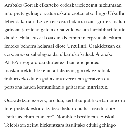
Arabako Gorrak elkarteko ordezkariek zeinu hizkuntzan
interprete gehiago izatea eskatu zioten atzo Iñigo Urkullu
lehendakariari. Ez zen eskaera bakarra izan: gorrek mahai
gainean jarritako gaietako batzuk osasun larrialdiari lotuta
daude. Hala, euskal osasun sisteman interpreteak eskura
izateko beharra helarazi diote Urkulluri. Osakidetzan ez
ezik, arazoa zabalagoa da, elkarteko kideek Arabako
ALEAri gogorarazi diotenez. Izan ere, jendea
maskararekin hizketan ari denean, gorrek ezpainak
irakurtzeko duten gaitasuna ezerezean geratzen da,
pertsona hauen komunikazio gaitasuna murriztuz.
Osakidetzan ez ezik, oro har, zerbitzu publikoetan une oro
interpreteak eskura izateko beharra nabarmendu dute,
"baita asteburuetan ere". Norabide berdinean, Euskal
Telebistan zeinu hizkuntzara itzulitako eduki gehiago