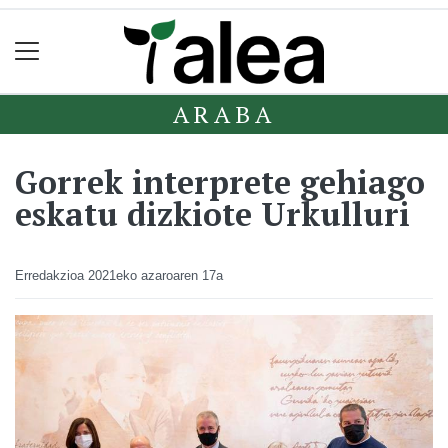
ARABA
Gorrek interprete gehiago
eskatu dizkiote Urkulluri
Erredakzioa
2021eko azaroaren 17a