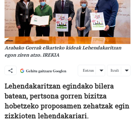
Arabako Gorrak elkarteko kideak Lehendakaritzan
egon ziren atzo. IREKIA
Entzun
Itzuli
Gehitu gaitzazu Googlen
Lehendakaritzan egindako bilera
batean, pertsona gorren bizitza
hobetzeko proposamen zehatzak egin
zizkioten lehendakariari.