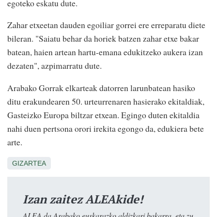
egoteko eskatu dute.
Zahar etxeetan dauden egoiliar gorrei ere erreparatu diete
bileran. "Saiatu behar da horiek batzen zahar etxe bakar
batean, haien artean hartu-emana edukitzeko aukera izan
dezaten", azpimarratu dute.
Arabako Gorrak elkarteak datorren larunbatean hasiko
ditu erakundearen 50. urteurrenaren hasierako ekitaldiak,
Gasteizko Europa biltzar etxean. Egingo duten ekitaldia
nahi duen pertsona orori irekita egongo da, edukiera bete
arte.
GIZARTEA
Izan zaitez ALEAkide!
ALEA da Arabako euskarazko aldizkari bakarra, eta zu