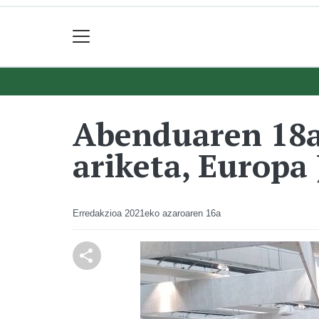
Abenduaren 18a
ariketa, Europa
Erredakzioa
2021eko azaroaren 16a