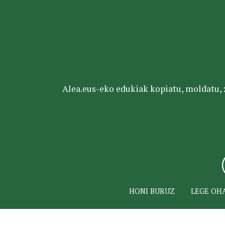
Alea.eus-eko edukiak kopiatu, moldatu, za
HONI BURUZ
LEGE OH