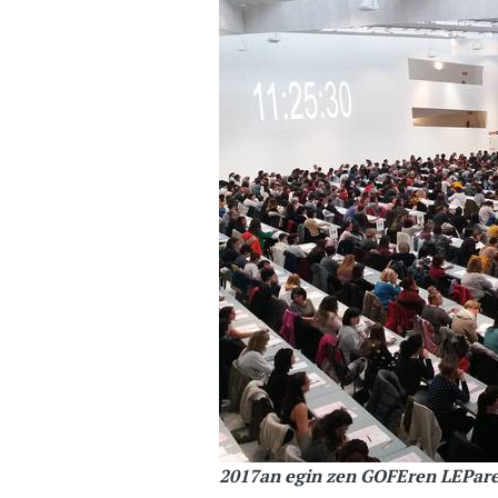
2017an egin zen GOFEren LEParen