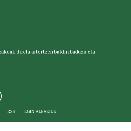
tzakoak direla aitortzen baldin baduzu eta
RSS
EGIN ALEAKIDE