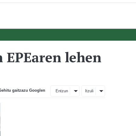
 EPEaren lehen
Gehitu gaitzazu Googlen
Entzun
Itzuli