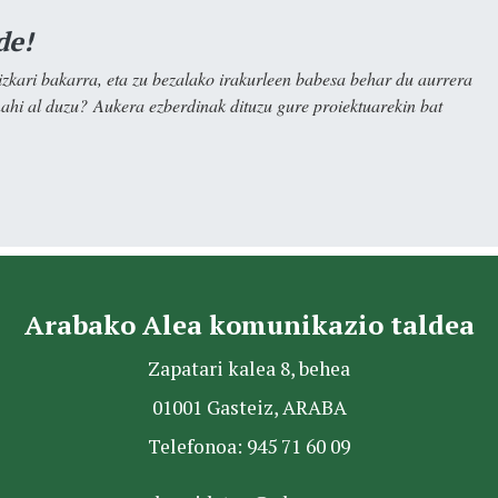
de!
kari bakarra, eta zu bezalako irakurleen babesa behar du aurrera
nahi al duzu? Aukera ezberdinak dituzu gure proiektuarekin bat
Arabako Alea komunikazio taldea
Zapatari kalea 8, behea
01001 Gasteiz, ARABA
Telefonoa: 945 71 60 09