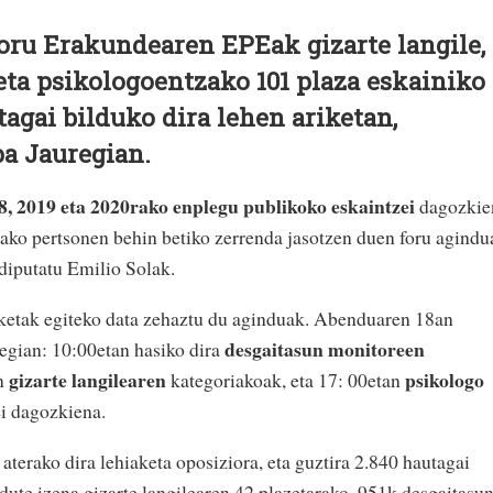
oru Erakundearen EPEak gizarte langile,
ta psikologoentzako 101 plaza eskainiko
utagai bilduko dira lehen ariketan,
a Jauregian.
 2019 eta 2020rako enplegu publikoko eskaintzei
dagozkie
utako pertsonen behin betiko zerrenda jasotzen duen foru agindu
 diputatu Emilio Solak.
iketak egiteko data zehaztu du aginduak. Abenduaren 18an
desgaitasun monitoreen
egian: 10:00etan hasiko dira
gizarte langilearen
psikologo
n
kategoriakoak, eta 17: 00etan
ei dagozkiena.
aterako dira lehiaketa oposiziora, eta guztira 2.840 hautagai
dute izena gizarte langilearen 42 plazetarako, 951k desgaitasu