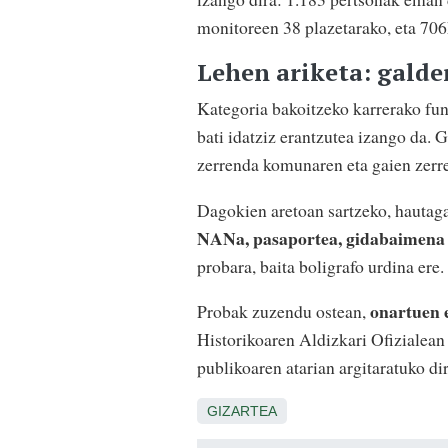
monitoreen 38 plazetarako, eta 706
Lehen ariketa: galde
Kategoria bakoitzeko karrerako funt
bati idatziz erantzutea izango da. 
zerrenda komunaren eta gaien zerre
Dagokien aretoan sartzeko, hautaga
NANa, pasaportea, gidabaimena e
probara, baita boligrafo urdina ere.
onartuen 
Probak zuzendu ostean,
Historikoaren Aldizkari Ofiziale
publikoaren atarian argitaratuko dir
GIZARTEA