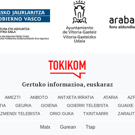
Gertuko informazioa, euskaraz
AMEZTI
ANBOTO
ANTXETA IRRATIA
ATARIA
AZP
TIA
GEURIA
GOIENA
GOIERRI TELEBISTA
GUAIXE
IZMENDI TELEBISTA
ORIO GUKA
TXINTXARRI
ZARAUT
Matx
Gurean
Ttap