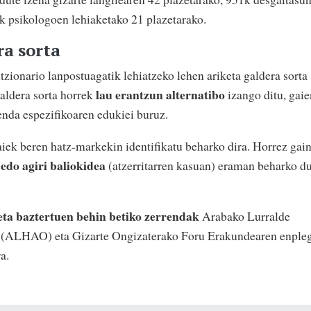
k psikologoen lehiaketako 21 plazetarako.
ra sorta
zionario lanpostuagatik lehiatzeko lehen ariketa galdera sorta
lau erantzun alternatibo
Galdera sorta horrek
izango ditu, gaie
nda espezifikoaren edukiei buruz.
iek beren hatz-markekin identifikatu beharko dira. Horrez gain
do agiri baliokidea
(atzerritarren kasuan) eraman beharko d
eta baztertuen behin betiko zerrendak
Arabako Lurralde
an (ALHAO) eta Gizarte Ongizaterako Foru Erakundearen enple
a.