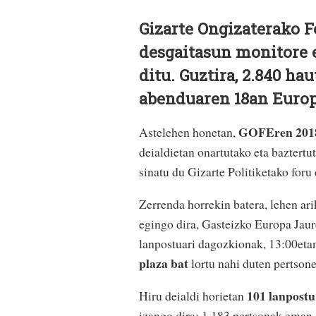
Gizarte Ongizaterako F
desgaitasun monitore e
ditu. Guztira, 2.840 ha
abenduaren 18an Europ
GOFEren 2018,
Astelehen honetan,
deialdietan onartutako eta baztert
sinatu du Gizarte Politiketako foru
Zerrenda horrekin batera, lehen ar
egingo dira, Gasteizko Europa Jaur
lanpostuari dagozkionak, 13:00eta
plaza bat
lortu nahi duten pertson
101 lanpostu
Hiru deialdi horietan
izango dira: 1.183 pertsonak eman 