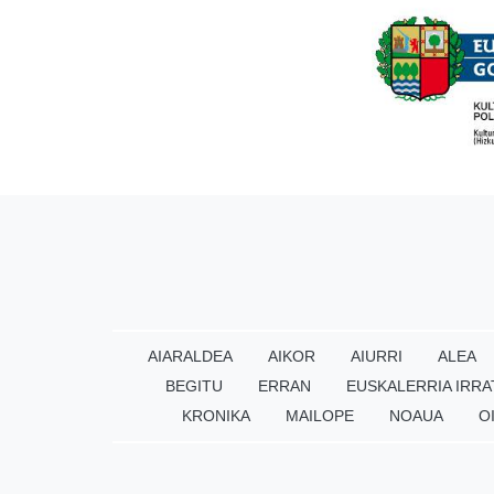
AIARALDEA
AIKOR
AIURRI
ALEA
BEGITU
ERRAN
EUSKALERRIA IRRA
KRONIKA
MAILOPE
NOAUA
O