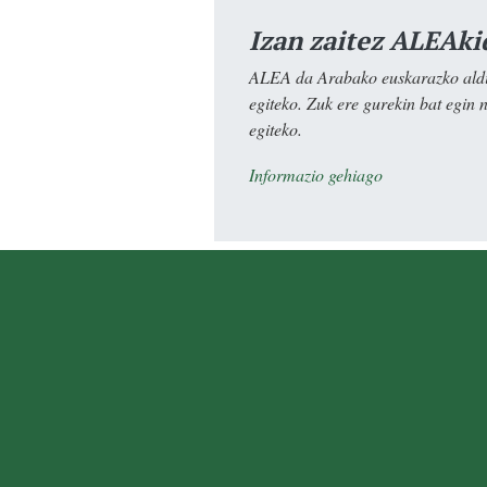
Izan zaitez ALEAki
ALEA da Arabako euskarazko aldiz
egiteko. Zuk ere gurekin bat egin 
egiteko.
Informazio gehiago