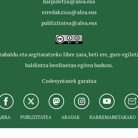
harpidetza@alea.eus
erredakzioa@alea.eus
publizitatea@alea.eus
baldu eta argitaratzeko libre zara, beti ere, gure egile
baldintza berdinetan egiten baduzu.
Codesyntaxek garatua
ARRA
PUBLIZITATEA
ARAUAK
HARREMANETARAKO