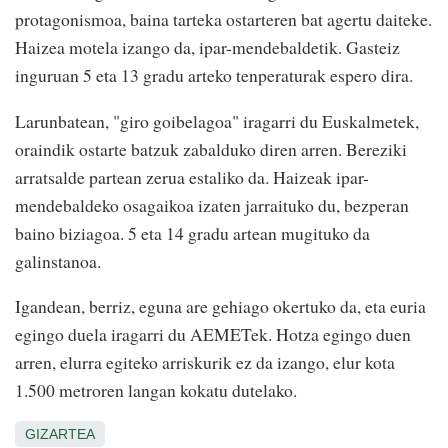
protagonismoa, baina tarteka ostarteren bat agertu daiteke.
Haizea motela izango da, ipar-mendebaldetik. Gasteiz
inguruan 5 eta 13 gradu arteko tenperaturak espero dira.
Larunbatean, "giro goibelagoa" iragarri du Euskalmetek,
oraindik ostarte batzuk zabalduko diren arren. Bereziki
arratsalde partean zerua estaliko da. Haizeak ipar-
mendebaldeko osagaikoa izaten jarraituko du, bezperan
baino biziagoa. 5 eta 14 gradu artean mugituko da
galinstanoa.
Igandean, berriz, eguna are gehiago okertuko da, eta euria
egingo duela iragarri du AEMETek. Hotza egingo duen
arren, elurra egiteko arriskurik ez da izango, elur kota
1.500 metroren langan kokatu dutelako.
GIZARTEA