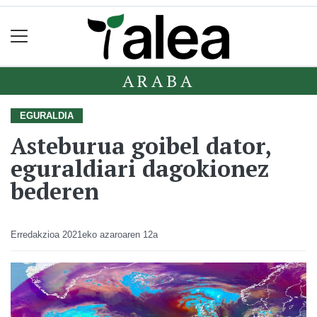
ARABA
EGURALDIA
Asteburua goibel dator,
eguraldiari dagokionez
bederen
Erredakzioa
2021eko azaroaren 12a