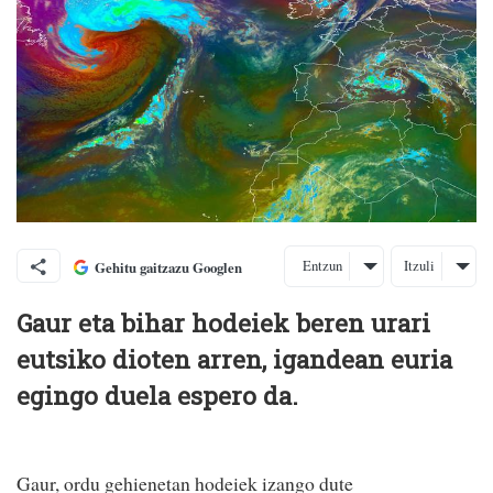
Entzun
Itzuli
Gehitu gaitzazu Googlen
Gaur eta bihar hodeiek beren urari
eutsiko dioten arren, igandean euria
egingo duela espero da.
Gaur, ordu gehienetan hodeiek izango dute