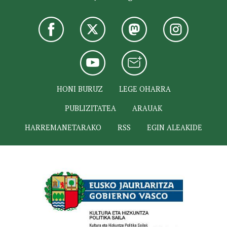
HONI BURUZ
LEGE OHARRA
PUBLIZITATEA
ARAUAK
HARREMANETARAKO
RSS
EGIN ALEAKIDE