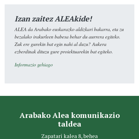
Izan zaitez ALEAkide!
ALEA da Arabako euskarazko aldizkari bakarra, eta zu
bezalako irakurleen babesa behar du aurrera egiteko.
Zuk ere gurekin bat egin nahi al duzu? Aukera
ezberdinak dituzu gure proiektuarekin bat egiteko.
Informazio gehiago
Arabako Alea komunikazio
taldea
Zapatari kalea 8, behea