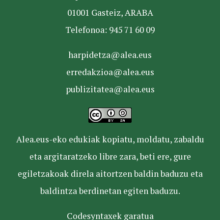
01001 Gasteiz, ARABA
Telefonoa: 945 71 60 09
harpidetza@alea.eus
erredakzioa@alea.eus
publizitatea@alea.eus
Alea.eus-eko edukiak kopiatu, moldatu, zabaldu
eta argitaratzeko libre zara, beti ere, gure
egiletzakoak direla aitortzen baldin baduzu eta
baldintza berdinetan egiten baduzu.
Codesyntaxek garatua