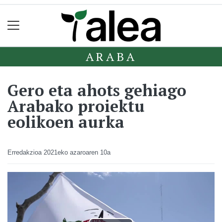
ARABA
Gero eta ahots gehiago
Arabako proiektu
eolikoen aurka
Erredakzioa
2021eko azaroaren 10a