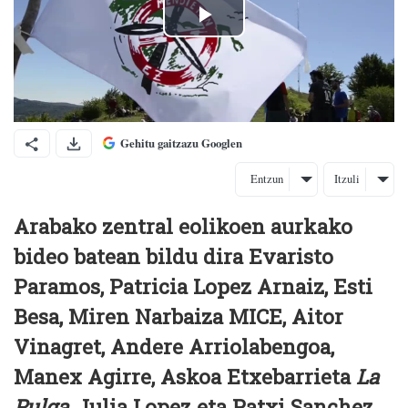
Gehitu gaitzazu Googlen
Entzun
Itzuli
Arabako zentral eolikoen aurkako
bideo batean bildu dira Evaristo
Paramos, Patricia Lopez Arnaiz, Esti
Besa, Miren Narbaiza MICE, Aitor
Vinagret, Andere Arriolabengoa,
Manex Agirre, Askoa Etxebarrieta
La
Pulga
, Julia Lopez eta Patxi Sanchez.