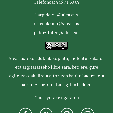
Telefonoa: 945 71 60 09
harpidetza@alea.eus
erredakzioa@alea.eus
publizitatea@alea.eus
Alea.eus-eko edukiak kopiatu, moldatu, zabaldu
eta argitaratzeko libre zara, beti ere, gure
egiletzakoak direla aitortzen baldin baduzu eta
baldintza berdinetan egiten baduzu.
Codesyntaxek garatua