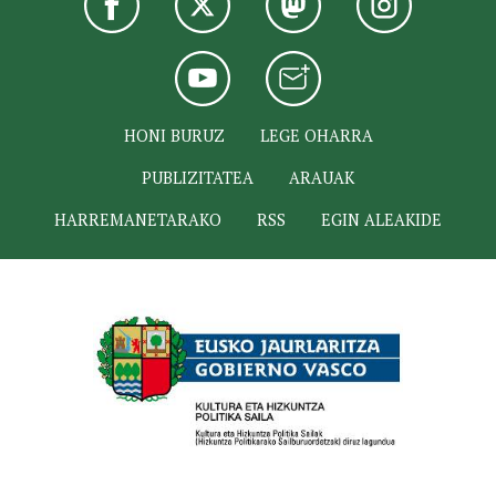
HONI BURUZ
LEGE OHARRA
PUBLIZITATEA
ARAUAK
HARREMANETARAKO
RSS
EGIN ALEAKIDE