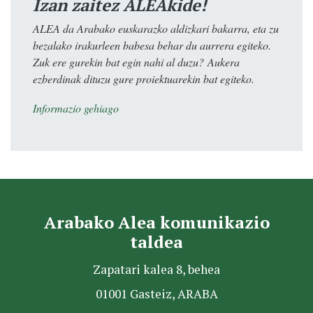
Izan zaitez ALEAkide!
ALEA da Arabako euskarazko aldizkari bakarra, eta zu
bezalako irakurleen babesa behar du aurrera egiteko.
Zuk ere gurekin bat egin nahi al duzu? Aukera
ezberdinak dituzu gure proiektuarekin bat egiteko.
Informazio gehiago
Arabako Alea komunikazio
taldea
Zapatari kalea 8, behea
01001 Gasteiz, ARABA