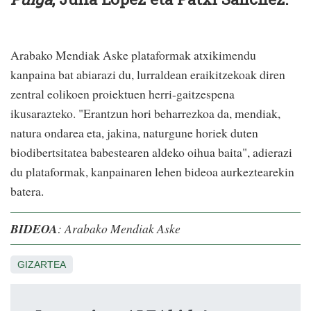
Arabako Mendiak Aske plataformak atxikimendu
kanpaina bat abiarazi du, lurraldean eraikitzekoak diren
zentral eolikoen proiektuen herri-gaitzespena
ikusarazteko. "Erantzun hori beharrezkoa da, mendiak,
natura ondarea eta, jakina, naturgune horiek duten
biodibertsitatea babestearen aldeko oihua baita", adierazi
du plataformak, kanpainaren lehen bideoa aurkeztearekin
batera.
BIDEOA
: Arabako Mendiak Aske
GIZARTEA