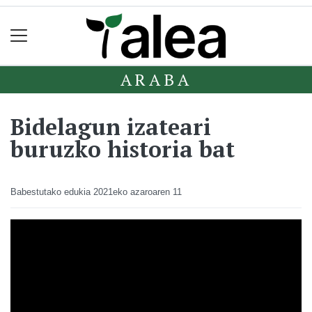
ARABA
Bidelagun izateari
buruzko historia bat
Babestutako edukia
2021eko azaroaren 11