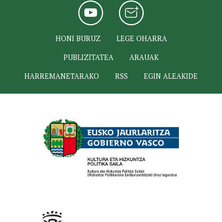
HONI BURUZ
LEGE OHARRA
PUBLIZITATEA
ARAUAK
HARREMANETARAKO
RSS
EGIN ALEAKIDE