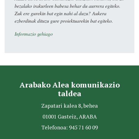
bezalako irakurleen babesa behar du aurrera egiteko.
Zuk ere gurekin bat egin nahi al duzu? Aukera
ezberdinak dituzu gure proiektuarekin bat egiteko.
Informazio gehiago
Arabako Alea komunikazio
taldea
Zapatari kalea 8, behea
01001 Gasteiz, ARABA
Telefonoa: 945 71 60 09