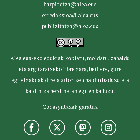
harpidetza@alea.eus
erredakzioa@alea.eus
publizitatea@alea.eus
Alea.eus-eko edukiak kopiatu, moldatu, zabaldu
eta argitaratzeko libre zara, beti ere, gure
egiletzakoak direla aitortzen baldin baduzu eta
baldintza berdinetan egiten baduzu.
Codesyntaxek garatua