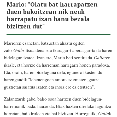
Mario: "Olatu bat harrapatzen
duen bakoitzean nik neuk
harrapatu izan banu bezala
bizitzen dut"
Marioren esanetan, batzuetan ahaztu egiten
zaio
Gallo
itsua dena, eta ikaragarri aberasgarria da haren
bidelagun izatea. Izan ere, Mario beti sentitu da
Gallo
ren
ikasle, eta horixe da harreman harrigarri honen paradoxa.
Eta, orain, haren bidelaguna dela, egunero ikasten du
harengandik "lehenengoan amore ez ematen, gauza
guztietan saiatua izaten eta inoiz ere ez etsitzen".
Zalantzarik gabe, balio osoa hartzen duen bidelagun-
harremanik bada, hauxe da. Biak hazten direlako laguntza
horretan, bai kirolean eta bai bizitzan. Horregatik,
Gallo
k