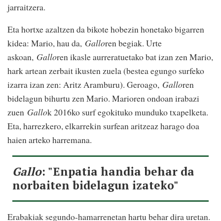
jarraitzera.
Eta hortxe azaltzen da bikote hobezin honetako bigarren
kidea: Mario, hau da,
Gallo
ren begiak. Urte
askoan,
Gallo
ren ikasle aurreratuetako bat izan zen Mario,
hark artean zerbait ikusten zuela (bestea egungo surfeko
izarra izan zen: Aritz Aramburu). Geroago,
Gallo
ren
bidelagun bihurtu zen Mario. Marioren ondoan irabazi
zuen
Gallo
k 2016ko surf egokituko munduko txapelketa.
Eta, harrezkero, elkarrekin surfean aritzeaz harago doa
haien arteko harremana.
Gallo
: "Enpatia handia behar da
norbaiten bidelagun izateko"
Erabakiak segundo-hamarrenetan hartu behar dira uretan.