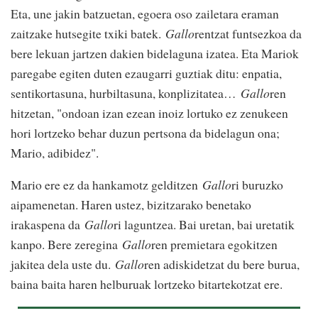
Eta, une jakin batzuetan, egoera oso zailetara eraman
zaitzake hutsegite txiki batek.
Gallo
rentzat funtsezkoa da
bere lekuan jartzen dakien bidelaguna izatea. Eta Mariok
paregabe egiten duten ezaugarri guztiak ditu: enpatia,
sentikortasuna, hurbiltasuna, konplizitatea…
Gallo
ren
hitzetan, "ondoan izan ezean inoiz lortuko ez zenukeen
hori lortzeko behar duzun pertsona da bidelagun ona;
Mario, adibidez".
Mario ere ez da hankamotz gelditzen
Gallo
ri buruzko
aipamenetan. Haren ustez, bizitzarako benetako
irakaspena da
Gallo
ri laguntzea. Bai uretan, bai uretatik
kanpo. Bere zeregina
Gallo
ren premietara egokitzen
jakitea dela uste du.
Gallo
ren adiskidetzat du bere burua,
baina baita haren helburuak lortzeko bitartekotzat ere.