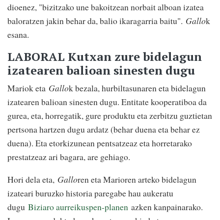
dioenez, "bizitzako une bakoitzean norbait alboan izatea
baloratzen jakin behar da, balio ikaragarria baitu".
Gallo
k
esana.
LABORAL Kutxan zure bidelagun
izatearen balioan sinesten dugu
Mariok eta
Gallo
k bezala, hurbiltasunaren eta bidelagun
izatearen balioan sinesten dugu. Entitate kooperatiboa da
gurea, eta, horregatik, gure produktu eta zerbitzu guztietan
pertsona hartzen dugu ardatz (behar duena eta behar ez
duena). Eta etorkizunean pentsatzeaz eta horretarako
prestatzeaz ari bagara, are gehiago.
Hori dela eta,
Gallo
ren eta Marioren arteko bidelagun
izateari buruzko historia paregabe hau aukeratu
dugu
Biziaro aurreikuspen-planen
azken kanpainarako.