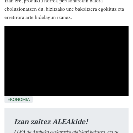
Izan ere, produktu horrek pertsonarekin batera
eboluzionatzen du, bizitzako une bakoitzera egokituz eta
erretirora arte bidelagun izanez.
EKONOMIA
Izan zaitez ALEAkide!
ALEA da Arabako euskarazko aldizkari bakarra, eta zu