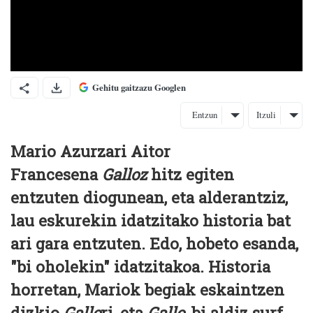
Gehitu gaitzazu Googlen
Entzun
Itzuli
Mario Azurzari Aitor
Francesena
Galloz
hitz egiten
entzuten diogunean, eta alderantziz,
lau eskurekin idatzitako historia bat
ari gara entzuten. Edo, hobeto esanda,
"bi oholekin" idatzitakoa. Historia
horretan, Mariok begiak eskaintzen
dizkio
Gallo
ri, eta
Gallo
, bi aldiz surf