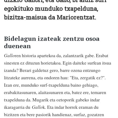
egokituko munduko txapelduna,
bizitza-maisua da Mariorentzat.
Bidelagun izateak zentzu osoa
duenean
Gallo
ren historia apartekoa da, zalantzarik gabe. Erabat
sinesten ez dituzun horietakoa. Egin daiteke surfean itsua
izanda? Berari galdetuz gero, barre ozena entzungo
litzateke aurrena, eta ondoren hau: "Eta, zergatik ez?".
Izan ere, munduko surf-txapelduna baino gehiago,
erabakitasunaren, alaitasunaren eta, batez ere, temaren
txapelduna da. Mugarik eta oztoporik gabeko indar
ikaragarria du
Gallo
k. Eta indar horrek eraman du
bizitzen eta bere pasiorik handienaz, surfaz, gozatzen