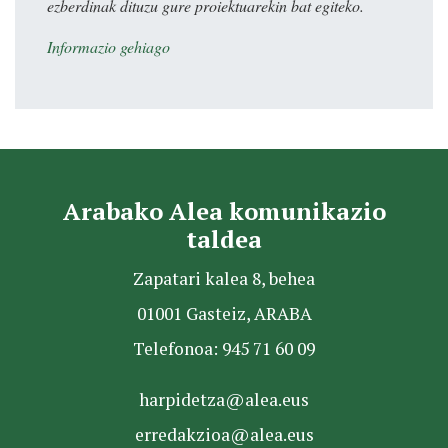
ezberdinak dituzu gure proiektuarekin bat egiteko.
Informazio gehiago
Arabako Alea komunikazio
taldea
Zapatari kalea 8, behea
01001 Gasteiz, ARABA
Telefonoa: 945 71 60 09
harpidetza@alea.eus
erredakzioa@alea.eus