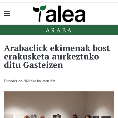
ARABA
Arabaclick ekimenak bost
erakusketa aurkeztuko
ditu Gasteizen
Erredakzioa
2021eko irailaren 29a