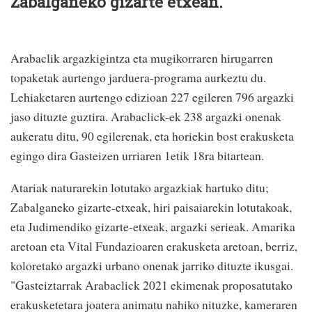
Zabalganeko gizarte etxean.
Arabaclik argazkigintza eta mugikorraren hirugarren
topaketak aurtengo jarduera-programa aurkeztu du.
Lehiaketaren aurtengo edizioan 227 egileren 796 argazki
jaso dituzte guztira. Arabaclick-ek 238 argazki onenak
aukeratu ditu, 90 egilerenak, eta horiekin bost erakusketa
egingo dira Gasteizen urriaren 1etik 18ra bitartean.
Atariak naturarekin lotutako argazkiak hartuko ditu;
Zabalganeko gizarte-etxeak, hiri paisaiarekin lotutakoak,
eta Judimendiko gizarte-etxeak, argazki serieak. Amarika
aretoan eta Vital Fundazioaren erakusketa aretoan, berriz,
koloretako argazki urbano onenak jarriko dituzte ikusgai.
"Gasteiztarrak Arabaclick 2021 ekimenak proposatutako
erakusketetara joatera animatu nahiko nituzke, kameraren