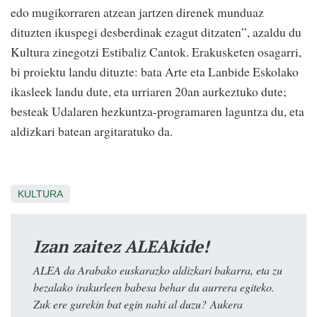
edo mugikorraren atzean jartzen direnek munduaz
dituzten ikuspegi desberdinak ezagut ditzaten”, azaldu du
Kultura zinegotzi Estibaliz Cantok. Erakusketen osagarri,
bi proiektu landu dituzte: bata Arte eta Lanbide Eskolako
ikasleek landu dute, eta urriaren 20an aurkeztuko dute;
besteak Udalaren hezkuntza-programaren laguntza du, eta
aldizkari batean argitaratuko da.
KULTURA
Izan zaitez ALEAkide!
ALEA da Arabako euskarazko aldizkari bakarra, eta zu
bezalako irakurleen babesa behar du aurrera egiteko.
Zuk ere gurekin bat egin nahi al duzu? Aukera