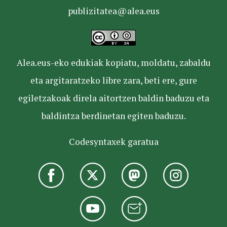
publizitatea@alea.eus
Alea.eus-eko edukiak kopiatu, moldatu, zabaldu
eta argitaratzeko libre zara, beti ere, gure
egiletzakoak direla aitortzen baldin baduzu eta
baldintza berdinetan egiten baduzu.
Codesyntaxek garatua