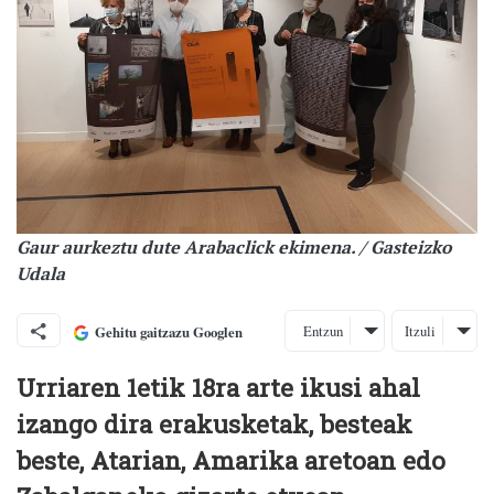
Gaur aurkeztu dute Arabaclick ekimena. / Gasteizko
Udala
Entzun
Itzuli
Gehitu gaitzazu Googlen
Urriaren 1etik 18ra arte ikusi ahal
izango dira erakusketak, besteak
beste, Atarian, Amarika aretoan edo