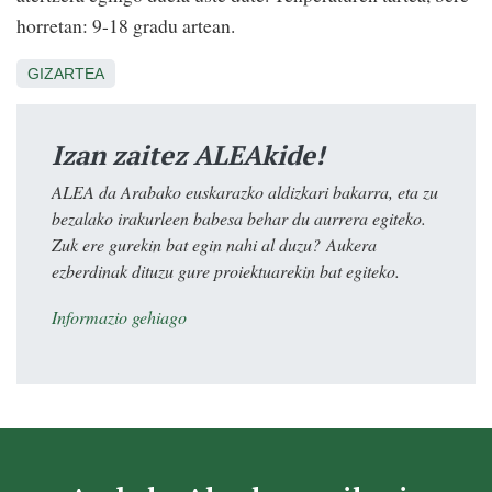
horretan: 9-18 gradu artean.
GIZARTEA
Izan zaitez ALEAkide!
ALEA da Arabako euskarazko aldizkari bakarra, eta zu
bezalako irakurleen babesa behar du aurrera egiteko.
Zuk ere gurekin bat egin nahi al duzu? Aukera
ezberdinak dituzu gure proiektuarekin bat egiteko.
Informazio gehiago