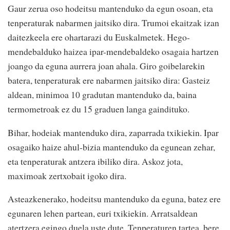
Gaur zerua oso hodeitsu mantenduko da egun osoan, eta
tenperaturak nabarmen jaitsiko dira. Trumoi ekaitzak izan
daitezkeela ere ohartarazi du Euskalmetek. Hego-
mendebalduko haizea ipar-mendebaldeko osagaia hartzen
joango da eguna aurrera joan ahala. Giro goibelarekin
batera, tenperaturak ere nabarmen jaitsiko dira: Gasteiz
aldean, minimoa 10 gradutan mantenduko da, baina
termometroak ez du 15 graduen langa gaindituko.
Bihar, hodeiak mantenduko dira, zaparrada txikiekin. Ipar
osagaiko haize ahul-bizia mantenduko da egunean zehar,
eta tenperaturak antzera ibiliko dira. Askoz jota,
maximoak zertxobait igoko dira.
Asteazkenerako, hodeitsu mantenduko da eguna, batez ere
egunaren lehen partean, euri txikiekin. Arratsaldean
atertzera egingo duela uste dute. Tenperaturen tartea, bere