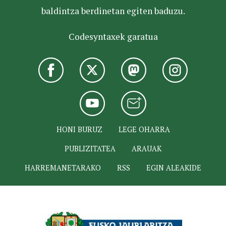
baldintza berdinetan egiten baduzu.
Codesyntaxek garatua
HONI BURUZ
LEGE OHARRA
PUBLIZITATEA
ARAUAK
HARREMANETARAKO
RSS
EGIN ALEAKIDE