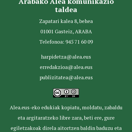
Arabako Alea komunikazio
taldea
Zapatari kalea 8, behea
01001 Gasteiz, ARABA
Telefonoa: 945 71 60 09
harpidetza@alea.eus
erredakzioa@alea.eus
publizitatea@alea.eus
Alea.eus-eko edukiak kopiatu, moldatu, zabaldu
eta argitaratzeko libre zara, beti ere, gure
egiletzakoak direla aitortzen baldin baduzu eta