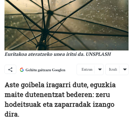
Euritakoa ateratzeko unea iritsi da. UNSPLASH
Entzun
Itzuli
Gehitu gaitzazu Googlen
Aste goibela iragarri dute, eguzkia
maite dutenentzat bederen: zeru
hodeitsuak eta zaparradak izango
dira.