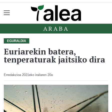
ARABA
EGURALDIA
Euriarekin batera,
tenperaturak jaitsiko dira
Erredakzioa
2021eko irailaren 20a