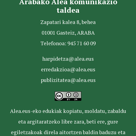
Arabako Alea komunikazio
taldea
Zapatari kalea 8, behea
01001 Gasteiz, ARABA
Telefonoa: 945 71 60 09
harpidetza@alea.eus
erredakzioa@alea.eus
publizitatea@alea.eus
Alea.eus-eko edukiak kopiatu, moldatu, zabaldu
eta argitaratzeko libre zara, beti ere, gure
egiletzakoak direla aitortzen baldin baduzu eta