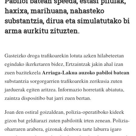
Pabiloi batean speeda, estasi pilulak,
haxixa, marihuana, nahasteko
substantzia, dirua eta simulatutako bi
arma aurkitu zituzten.
Gasteizko droga trafikoarekin lotuta azken hilabeteetan
egindako ikerketaren bidez, Ertzaintzak jakin ahal izan
Arriaga-Lakua auzoko pabiloi batean
zuen bazitekeela
substantzia sorgorgarrien trafikoarekin zerikusia zuten
jarduerak egiten aritzea. Informazio horretatik abiatuta,
zaintza dispositibo bat jarri zuen bertan.
Joan den ostiral goizaldean, polizia-operatiboko kideek
gizon bat geldiarazi zuten pabiloitik irten zenean. Polizia-
oharraren arabera, gizonak denbora tarte laburra igaro