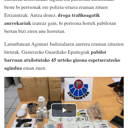
beste bi pertsonak ere polizia-etxera eraman zituen
droga trafikoagatik
Ertzaintzak. Antza denez,
aurrekariak
izateaz gain, bi pertsona horiek pabiloian
bertan bizi ziren une horretan.
Larunbatean Agintari Judizialaren aurrera eraman zituzten
pabiloi
hirurak. Gasteizeko Guardiako Epaitegiak
barruan atxilotutako 45 urteko gizona espetxeratzeko
agindua
eman zuen.