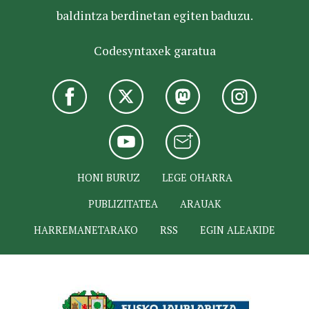
baldintza berdinetan egiten baduzu.
Codesyntaxek garatua
HONI BURUZ
LEGE OHARRA
PUBLIZITATEA
ARAUAK
HARREMANETARAKO
RSS
EGIN ALEAKIDE