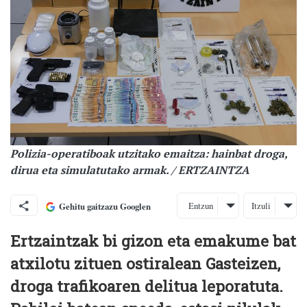
Polizia-operatiboak utzitako emaitza: hainbat droga,
dirua eta simulatutako armak. / ERTZAINTZA
Entzun
Itzuli
Gehitu gaitzazu Googlen
Ertzaintzak bi gizon eta emakume bat
atxilotu zituen ostiralean Gasteizen,
droga trafikoaren delitua leporatuta.