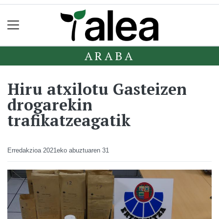
ARABA
Hiru atxilotu Gasteizen
drogarekin
trafikatzeagatik
Erredakzioa
2021eko abuztuaren 31