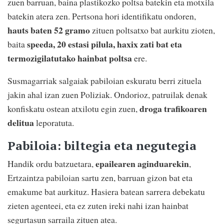
zuen barruan, baina plastikozko poltsa batekin eta motxila
batekin atera zen. Pertsona hori identifikatu ondoren,
hauts baten 52 gramo
zituen poltsatxo bat aurkitu zioten,
speeda, 20 estasi pilula, haxix zati bat eta
baita
termozigilatutako hainbat poltsa
ere.
Susmagarriak salgaiak pabiloian eskuratu berri zituela
jakin ahal izan zuen Poliziak. Ondorioz, patruilak denak
droga trafikoaren
konfiskatu ostean atxilotu egin zuen,
delitua
leporatuta.
Pabiloia: biltegia eta negutegia
epailearen aginduarekin
Handik ordu batzuetara,
,
Ertzaintza pabiloian sartu zen, barruan gizon bat eta
emakume bat aurkituz. Hasiera batean sarrera debekatu
zieten agenteei, eta ez zuten ireki nahi izan hainbat
segurtasun sarraila zituen atea.