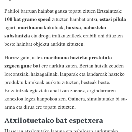
Pabiloi barruan hainbat gauza topatu zituen Ertzaintzak:
100 bat gramo speed
estasi pilula
zituzten hainbat ontzi,
marihuana
haxixa
nahasteko
ugari,
kukuluak,
,
substantzia
eta droga trafikatzaileek erabili ohi dituzten
beste hainbat objektu aurkitu zituzten.
marihuana hazteko prestatuta
Horrez gain, ustez
zegoen gune bat
ere aurkitu zuten. Bertan hutsik zeuden
loreontziak, haizagailuak, lanparak eta landareak hazteko
produktu kimikoak aurkitu zituzten, besteak beste.
Ertzaintzak egiaztatu ahal izan zuenez, argindarraren
konexioa legez kanpokoa zen. Gainera, simulatutako bi su-
arma eta dirua ere topatu zituzten.
Atxilotuetako bat espetxera
Hasieran atxilotutako laguna eta pabiloian aurkitutako