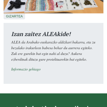
GIZARTEA
Izan zaitez ALEAkide!
ALEA da Arabako euskarazko aldizkari bakarra, eta zu
bezalako irakurleen babesa behar du aurrera egiteko.
Zuk ere gurekin bat egin nahi al duzu? Aukera
ezberdinak dituzu gure proiektuarekin bat egiteko.
Informazio gehiago