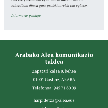
ezberdinak dituzu gure proiektuarekin bat egiteko.
Informazio gehiago
Arabako Alea komunikazio
taldea
Zapatari kalea 8, behea
01001 Gasteiz, ARABA
Telefonoa: 945 71 60 09
harpidetza@alea.eus