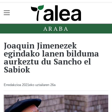
ARABA
Joaquin Jimenezek
egindako lanen bilduma
aurkeztu du Sancho el
Sabiok
Erredakzioa
2021eko uztailaren 26a