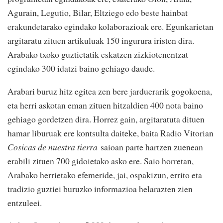
Agurain, Legutio, Bilar, Eltziego edo beste hainbat
erakundetarako egindako kolaborazioak ere. Egunkarietan
argitaratu zituen artikuluak 150 ingurura iristen dira.
Arabako txoko guztietatik eskatzen zizkiotenentzat
egindako 300 idatzi baino gehiago daude.
Arabari buruz hitz egitea zen bere jarduerarik gogokoena,
eta herri askotan eman zituen hitzaldien 400 nota baino
gehiago gordetzen dira. Horrez gain, argitaratuta dituen
hamar liburuak ere kontsulta daiteke, baita Radio Vitorian
Cosicas de nuestra tierra
saioan parte hartzen zuenean
erabili zituen 700 gidoietako asko ere. Saio horretan,
Arabako herrietako efemeride, jai, ospakizun, errito eta
tradizio guztiei buruzko informazioa helarazten zien
entzuleei.