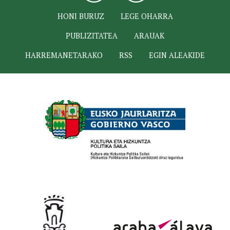
HONI BURUZ
LEGE OHARRA
PUBLIZITATEA
ARAUAK
HARREMANETARAKO
RSS
EGIN ALEAKIDE