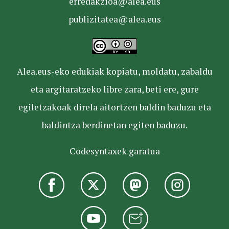
erredakzioa@alea.eus
publizitatea@alea.eus
Alea.eus-eko edukiak kopiatu, moldatu, zabaldu
eta argitaratzeko libre zara, beti ere, gure
egiletzakoak direla aitortzen baldin baduzu eta
baldintza berdinetan egiten baduzu.
Codesyntaxek garatua