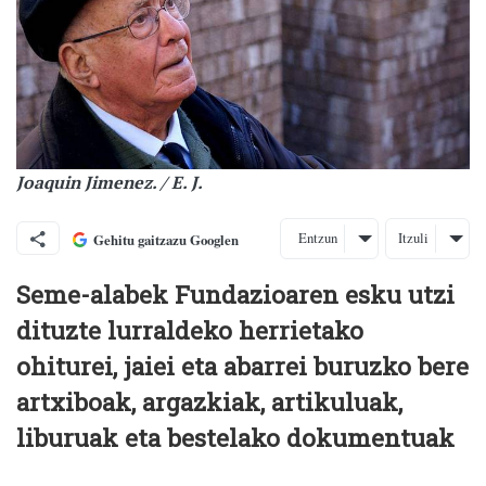
Joaquin Jimenez. / E. J.
Entzun
Itzuli
Gehitu gaitzazu Googlen
Seme-alabek Fundazioaren esku utzi
dituzte lurraldeko herrietako
ohiturei, jaiei eta abarrei buruzko bere
artxiboak, argazkiak, artikuluak,
liburuak eta bestelako dokumentuak