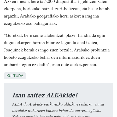
Azken finean, bere ia 5.000 diapositibari gehitzen zaien
ekarpena, horietako batzuk zuri-beltzean, eta beste hainbat
argazki, Arabako geografiako herri askoren iragana
ezagutzeko oso baliagarriak.
"Guretzat, bere seme-alabentzat, plazer handia da egin
dugun ekarpen horren bitartez lagundu ahal izatea,
Joaquinek berak esango zuen bezala, Arabako probintzia
hobeto ezagutzeko behar den informaziorik ez duen
arabarrik egon ez dadin", esan dute aurkezpenean.
KULTURA
Izan zaitez ALEAkide!
ALEA da Arabako euskarazko aldizkari bakarra, eta zu
bezalako irakurleen babesa behar du aurrera egiteko.
Zuk ere gurekin bat egin nahi al duzu? Aukera