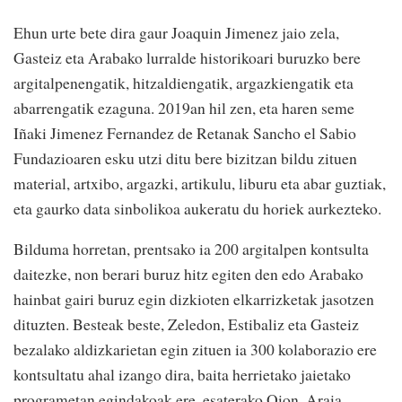
Ehun urte bete dira gaur Joaquin Jimenez jaio zela,
Gasteiz eta Arabako lurralde historikoari buruzko bere
argitalpenengatik, hitzaldiengatik, argazkiengatik eta
abarrengatik ezaguna. 2019an hil zen, eta haren seme
Iñaki Jimenez Fernandez de Retanak Sancho el Sabio
Fundazioaren esku utzi ditu bere bizitzan bildu zituen
material, artxibo, argazki, artikulu, liburu eta abar guztiak,
eta gaurko data sinbolikoa aukeratu du horiek aurkezteko.
Bilduma horretan, prentsako ia 200 argitalpen kontsulta
daitezke, non berari buruz hitz egiten den edo Arabako
hainbat gairi buruz egin dizkioten elkarrizketak jasotzen
dituzten. Besteak beste, Zeledon, Estibaliz eta Gasteiz
bezalako aldizkarietan egin zituen ia 300 kolaborazio ere
kontsultatu ahal izango dira, baita herrietako jaietako
programetan egindakoak ere, esaterako Oion, Araia,