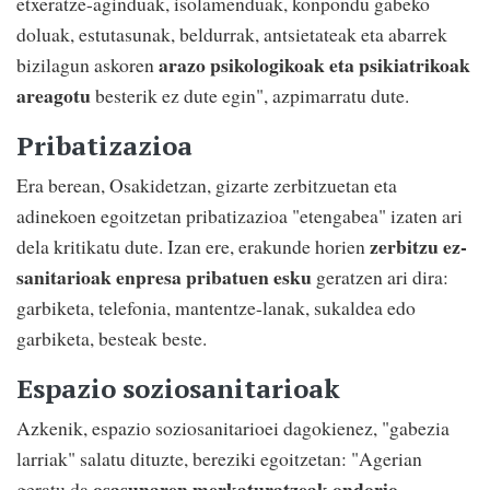
etxeratze-aginduak, isolamenduak, konpondu gabeko
doluak, estutasunak, beldurrak, antsietateak eta abarrek
arazo psikologikoak eta psikiatrikoak
bizilagun askoren
areagotu
besterik ez dute egin", azpimarratu dute.
Pribatizazioa
Era berean, Osakidetzan, gizarte zerbitzuetan eta
adinekoen egoitzetan pribatizazioa "etengabea" izaten ari
zerbitzu ez-
dela kritikatu dute. Izan ere, erakunde horien
sanitarioak enpresa pribatuen esku
geratzen ari dira:
garbiketa, telefonia, mantentze-lanak, sukaldea edo
garbiketa, besteak beste.
Espazio soziosanitarioak
Azkenik, espazio soziosanitarioei dagokienez, "gabezia
larriak" salatu dituzte, bereziki egoitzetan: "Agerian
osasunaren merkaturatzeak ondorio
geratu da