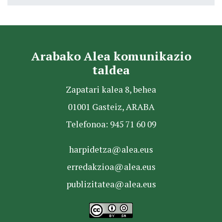
Arabako Alea komunikazio
taldea
Zapatari kalea 8, behea
01001 Gasteiz, ARABA
Telefonoa: 945 71 60 09
harpidetza@alea.eus
erredakzioa@alea.eus
publizitatea@alea.eus