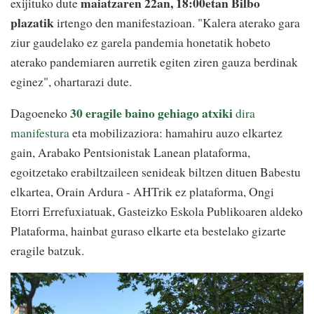
maiatzaren 22an, 18:00etan Bilbo
exijituko dute
plazatik
irtengo den manifestazioan. "Kalera aterako gara
ziur gaudelako ez garela pandemia honetatik hobeto
aterako pandemiaren aurretik egiten ziren gauza berdinak
eginez", ohartarazi dute.
30 eragile baino gehiago atxiki
Dagoeneko
dira
manifestura
eta mobilizaziora: hamahiru auzo elkartez
gain, Arabako Pentsionistak Lanean plataforma,
egoitzetako erabiltzaileen senideak biltzen dituen Babestu
elkartea, Orain Ardura - AHTrik ez plataforma, Ongi
Etorri Errefuxiatuak, Gasteizko Eskola Publikoaren aldeko
Plataforma, hainbat guraso elkarte eta bestelako gizarte
eragile batzuk.