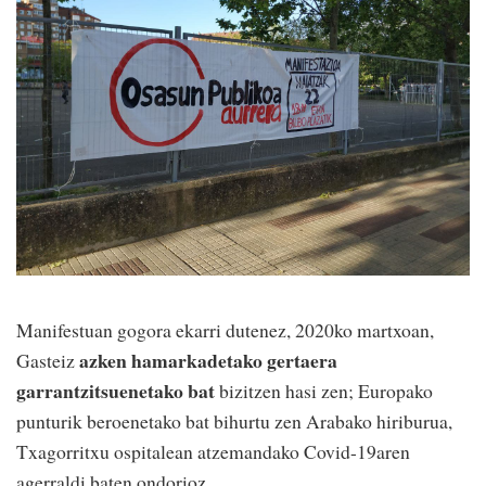
Manifestuan gogora ekarri dutenez, 2020ko martxoan,
azken hamarkadetako gertaera
Gasteiz
garrantzitsuenetako bat
bizitzen hasi zen; Europako
punturik beroenetako bat bihurtu zen Arabako hiriburua,
Txagorritxu ospitalean atzemandako Covid-19aren
agerraldi baten ondorioz.