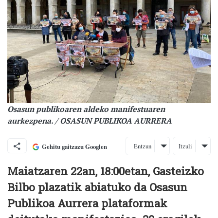
Osasun publikoaren aldeko manifestuaren
aurkezpena. / OSASUN PUBLIKOA AURRERA
Entzun
Itzuli
Gehitu gaitzazu Googlen
Maiatzaren 22an, 18:00etan, Gasteizko
Bilbo plazatik abiatuko da Osasun
Publikoa Aurrera plataformak