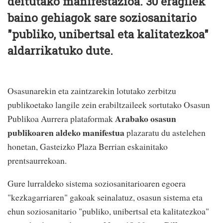
deitutako manifestazioa. 30 eragilek
baino gehiagok sare soziosanitario
"publiko, unibertsal eta kalitatezkoa"
aldarrikatuko dute.
Osasunarekin eta zaintzarekin lotutako zerbitzu
publikoetako langile zein erabiltzaileek sortutako Osasun
Arabako osasun
Publikoa Aurrera plataformak
publikoaren aldeko manifestua
plazaratu du astelehen
honetan, Gasteizko Plaza Berrian eskainitako
prentsaurrekoan.
Gure lurraldeko sistema soziosanitarioaren egoera
"kezkagarriaren" gakoak seinalatuz, osasun sistema eta
ehun soziosanitario "publiko, unibertsal eta kalitatezkoa"