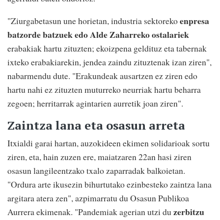
enpresa
"Ziurgabetasun une horietan, industria sektoreko
batzorde batzuek edo Alde Zaharreko ostalariek
erabakiak hartu zituzten; ekoizpena geldituz eta tabernak
ixteko erabakiarekin, jendea zaindu zituztenak izan ziren",
nabarmendu dute. "Erakundeak ausartzen ez ziren edo
hartu nahi ez zituzten muturreko neurriak hartu beharra
zegoen; herritarrak agintarien aurretik joan ziren".
Zaintza lana eta osasun arreta
Itxialdi garai hartan, auzokideen ekimen solidarioak sortu
ziren, eta, hain zuzen ere, maiatzaren 22an hasi ziren
osasun langileentzako txalo zaparradak balkoietan.
"Ordura arte ikusezin bihurtutako ezinbesteko zaintza lana
argitara atera zen", azpimarratu du Osasun Publikoa
zerbitzu
Aurrera ekimenak. "Pandemiak agerian utzi du