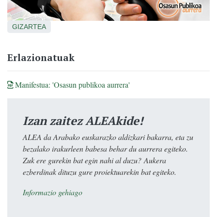
GIZARTEA
Erlazionatuak
Manifestua: 'Osasun publikoa aurrera'
Izan zaitez ALEAkide!
ALEA da Arabako euskarazko aldizkari bakarra, eta zu
bezalako irakurleen babesa behar du aurrera egiteko.
Zuk ere gurekin bat egin nahi al duzu? Aukera
ezberdinak dituzu gure proiektuarekin bat egiteko.
Informazio gehiago