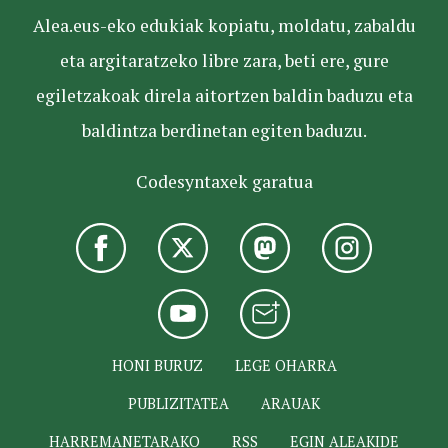
Alea.eus-eko edukiak kopiatu, moldatu, zabaldu
eta argitaratzeko libre zara, beti ere, gure
egiletzakoak direla aitortzen baldin baduzu eta
baldintza berdinetan egiten baduzu.
Codesyntaxek garatua
HONI BURUZ
LEGE OHARRA
PUBLIZITATEA
ARAUAK
HARREMANETARAKO
RSS
EGIN ALEAKIDE