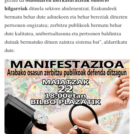
hilgarriak
dituela sektore ahulenentzat. Erakundeek
bermatu behar dute adinekoen eta behar bereziak dituzten
pertsonen ongizatea; zerbitzu publikoek bermatu behar
dute kalitatea, unibertsaltasuna eta pertsonen baldintza
duinak bermatuko dituen zaintza sistema bat", aldarrikatu
dute.