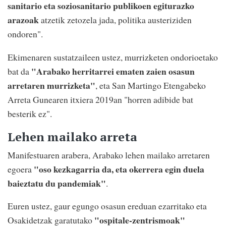
sanitario eta soziosanitario publikoen egiturazko
arazoak
atzetik zetozela jada, politika austeriziden
ondoren".
Ekimenaren sustatzaileen ustez, murrizketen ondorioetako
"Arabako herritarrei ematen zaien osasun
bat da
arretaren murrizketa"
, eta San Martingo Etengabeko
Arreta Gunearen itxiera 2019an "horren adibide bat
besterik ez".
Lehen mailako arreta
Manifestuaren arabera, Arabako lehen mailako arretaren
"oso kezkagarria da, eta okerrera egin duela
egoera
baieztatu du pandemiak"
.
Euren ustez, gaur egungo osasun ereduan ezarritako eta
"ospitale-zentrismoak"
Osakidetzak garatutako