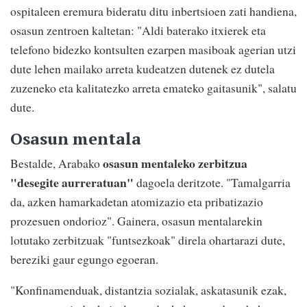
ospitaleen eremura bideratu ditu inbertsioen zati handiena,
osasun zentroen kaltetan: "Aldi baterako itxierek eta
telefono bidezko kontsulten ezarpen masiboak agerian utzi
dute lehen mailako arreta kudeatzen dutenek ez dutela
zuzeneko eta kalitatezko arreta emateko gaitasunik", salatu
dute.
Osasun mentala
osasun mentaleko zerbitzua
Bestalde, Arabako
"desegite aurreratuan"
dagoela deritzote. "Tamalgarria
da, azken hamarkadetan atomizazio eta pribatizazio
prozesuen ondorioz". Gainera, osasun mentalarekin
lotutako zerbitzuak "funtsezkoak" direla ohartarazi dute,
bereziki gaur egungo egoeran.
"Konfinamenduak, distantzia sozialak, askatasunik ezak,