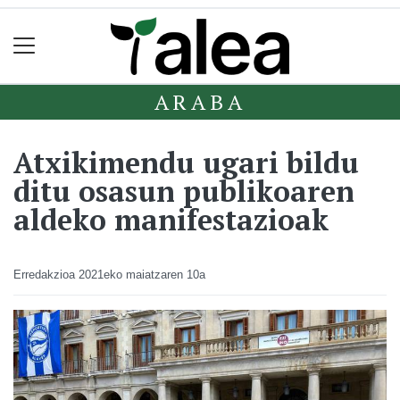
ARABA
Atxikimendu ugari bildu
ditu osasun publikoaren
aldeko manifestazioak
Erredakzioa
2021eko maiatzaren 10a