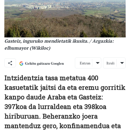
Gasteiz, inguruko mendietatik ikusita. / Argazkia:
elhumayor (Wikiloc)
Entzun
Itzuli
Gehitu gaitzazu Googlen
Intzidentzia tasa metatua 400
kasuetatik jaitsi da eta eremu gorritik
kanpo daude Araba eta Gasteiz:
397koa da lurraldean eta 398koa
hiriburuan. Beheranzko joera
mantenduz gero, konfinamendua eta