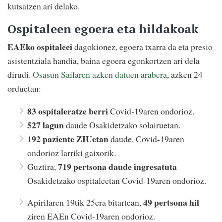
kutsatzen ari delako.
Ospitaleen egoera eta hildakoak
EAEko ospitaleei
dagokionez, egoera txarra da eta presio
asistentziala handia, baina egoera egonkortzen ari dela
dirudi.
Osasun Sailaren azken datuen arabera
, azken 24
orduetan:
83 ospitaleratze berri
Covid-19aren ondorioz.
527 lagun
daude Osakidetzako solairuetan.
192 paziente ZIUetan
daude, Covid-19aren
ondorioz larriki gaixorik.
719 pertsona daude ingresatuta
Guztira,
Osakidetzako ospitaleetan Covid-19aren ondorioz.
49 pertsona hil
Apirilaren 19tik 25era bitartean,
ziren EAEn Covid-19aren ondorioz.