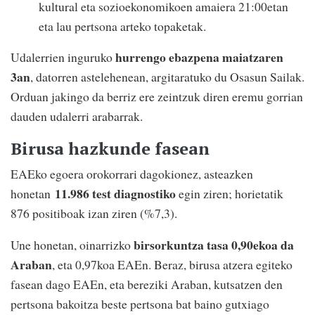
kultural eta sozioekonomikoen amaiera 21:00etan
eta lau pertsona arteko topaketak.
hurrengo ebazpena maiatzaren
Udalerrien inguruko
3an
, datorren astelehenean, argitaratuko du Osasun Sailak.
Orduan jakingo da berriz ere zeintzuk diren eremu gorrian
dauden udalerri arabarrak.
Birusa hazkunde fasean
EAEko egoera orokorrari dagokionez, asteazken
11.986 test diagnostiko
honetan
egin ziren; horietatik
876 positiboak izan ziren (%7,3).
birsorkuntza tasa 0,90ekoa da
Une honetan, oinarrizko
Araban
, eta 0,97koa EAEn. Beraz, birusa atzera egiteko
fasean dago EAEn, eta bereziki Araban, kutsatzen den
pertsona bakoitza beste pertsona bat baino gutxiago