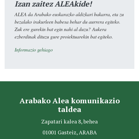
Izan zaitez ALEAkide!
ALEA da Arabako euskarazko aldizkari bakarra, eta zu
bezalako irakurleen babesa behar du aurrera egiteko.
Zuk ere gurekin bat egin nahi al duzu? Aukera
ezberdinak dituzu gure proiektuarekin bat egiteko.
Informazio gehiago
Arabako Alea komunikazio
taldea
Zapatari kalea 8, behea
01001 Gasteiz, ARABA