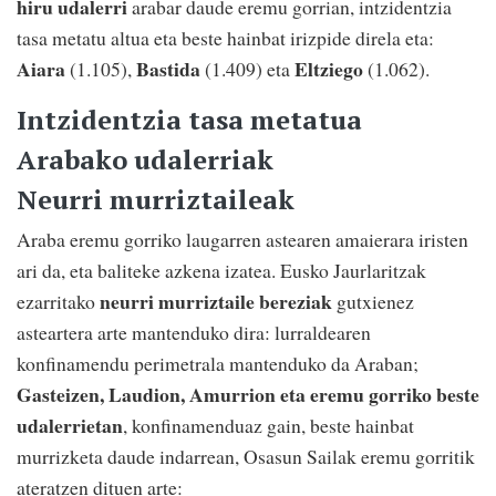
hiru udalerri
arabar daude eremu gorrian, intzidentzia
tasa metatu altua eta beste hainbat irizpide direla eta:
Aiara
Bastida
Eltziego
(1.105),
(1.409) eta
(1.062).
Intzidentzia tasa metatua
Arabako udalerriak
Neurri murriztaileak
Araba eremu gorriko laugarren astearen amaierara iristen
ari da, eta baliteke azkena izatea. Eusko Jaurlaritzak
neurri murriztaile bereziak
ezarritako
gutxienez
asteartera arte mantenduko dira: lurraldearen
konfinamendu perimetrala mantenduko da Araban;
Gasteizen, Laudion, Amurrion eta eremu gorriko beste
udalerrietan
, konfinamenduaz gain, beste hainbat
murrizketa daude indarrean, Osasun Sailak eremu gorritik
ateratzen dituen arte: