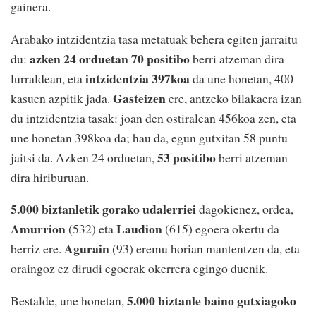
gainera.
Arabako intzidentzia tasa metatuak behera egiten jarraitu
azken 24 orduetan 70 positibo
du:
berri atzeman dira
intzidentzia 397koa
lurraldean, eta
da une honetan, 400
Gasteizen
kasuen azpitik jada.
ere, antzeko bilakaera izan
du intzidentzia tasak: joan den ostiralean 456koa zen, eta
une honetan 398koa da; hau da, egun gutxitan 58 puntu
53 positibo
jaitsi da. Azken 24 orduetan,
berri atzeman
dira hiriburuan.
5.000 biztanletik gorako udalerriei
dagokienez, ordea,
Amurrion
Laudion
(532) eta
(615) egoera okertu da
Agurain
berriz ere.
(93) eremu horian mantentzen da, eta
oraingoz ez dirudi egoerak okerrera egingo duenik.
5.000 biztanle baino gutxiagoko
Bestalde, une honetan,