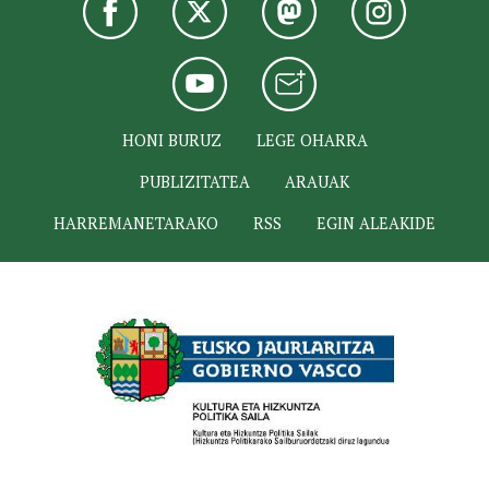
HONI BURUZ
LEGE OHARRA
PUBLIZITATEA
ARAUAK
HARREMANETARAKO
RSS
EGIN ALEAKIDE