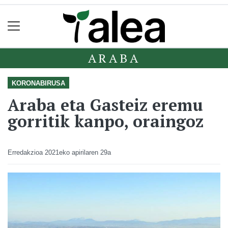
ARABA
KORONABIRUSA
Araba eta Gasteiz eremu
gorritik kanpo, oraingoz
Erredakzioa
2021eko apirilaren 29a