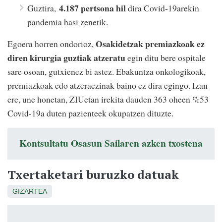
4.187 pertsona hil
Guztira,
dira Covid-19arekin
pandemia hasi zenetik.
Osakidetzak premiazkoak ez
Egoera horren ondorioz,
diren kirurgia guztiak atzeratu
egin ditu bere ospitale
sare osoan, gutxienez bi astez. Ebakuntza onkologikoak,
premiazkoak edo atzeraezinak baino ez dira egingo. Izan
ere, une honetan, ZIUetan irekita dauden 363 oheen %53
Covid-19a duten pazienteek okupatzen dituzte.
Kontsultatu Osasun Sailaren azken txostena
Txertaketari buruzko datuak
GIZARTEA