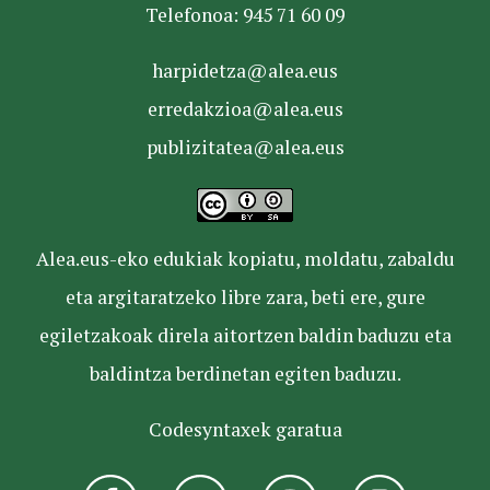
Telefonoa: 945 71 60 09
harpidetza@alea.eus
erredakzioa@alea.eus
publizitatea@alea.eus
Alea.eus-eko edukiak kopiatu, moldatu, zabaldu
eta argitaratzeko libre zara, beti ere, gure
egiletzakoak direla aitortzen baldin baduzu eta
baldintza berdinetan egiten baduzu.
Codesyntaxek garatua