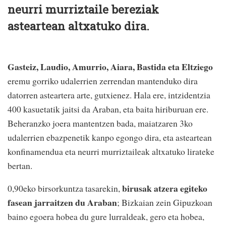
neurri murriztaile bereziak
asteartean altxatuko dira.
Gasteiz, Laudio, Amurrio, Aiara, Bastida eta Eltziego
eremu gorriko udalerrien zerrendan mantenduko dira
datorren asteartera arte, gutxienez. Hala ere, intzidentzia
400 kasuetatik jaitsi da Araban, eta baita hiriburuan ere.
Beheranzko joera mantentzen bada, maiatzaren 3ko
udalerrien ebazpenetik kanpo egongo dira, eta asteartean
konfinamendua eta neurri murriztaileak altxatuko lirateke
bertan.
birusak atzera egiteko
0,90eko birsorkuntza tasarekin,
fasean jarraitzen du Araban
; Bizkaian zein Gipuzkoan
baino egoera hobea du gure lurraldeak, gero eta hobea,