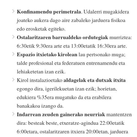
Konfinamendu perimetrala
. Udalerri mugakidera
joateko aukera dago aire zabaleko jarduera fisikoa
edo erosketak egiteko.
Ostalaritzaren barrualdeko ordutegiak
murriztea:
6:30etik 9:30era arte eta 13:00etatik 16:30era arte.
Espazio itxietako kirolean
lau pertsonako muga;
talde profesional eta federatuen entrenamendu eta
lehiaketetan izan ezik.
aldagelak eta dutxak itxita
Kirol instalazioetako
egongo dira, igerilekuetan izan ezik; horietan,
edukiera %35era mugatuko da eta erabilera
banakakoa izango da.
Indarrean zeuden gainerako neurriak
mantentzen
dira: besteak beste, etxeratze-agindua 22:00etatik
6:00etara, ostalaritzaren itxiera 20:00etan, jarduera