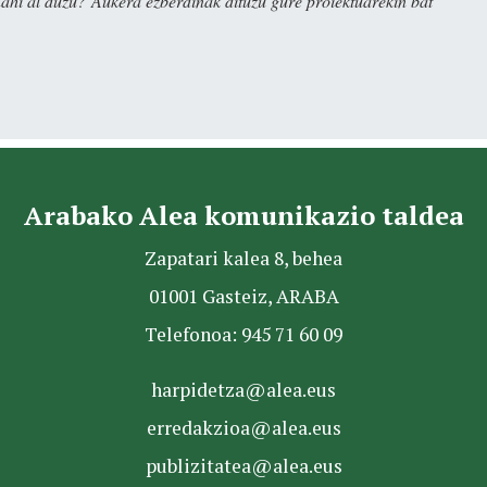
nahi al duzu? Aukera ezberdinak dituzu gure proiektuarekin bat
Arabako Alea komunikazio taldea
Zapatari kalea 8, behea
01001 Gasteiz, ARABA
Telefonoa: 945 71 60 09
harpidetza@alea.eus
erredakzioa@alea.eus
publizitatea@alea.eus