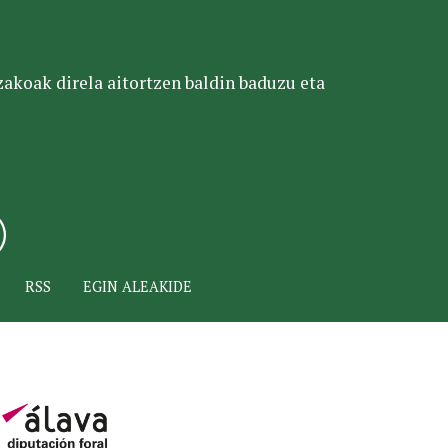
tzakoak direla aitortzen baldin baduzu eta
RSS
EGIN ALEAKIDE