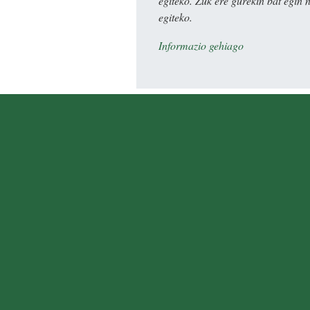
egiteko. Zuk ere gurekin bat egin 
egiteko.
Informazio gehiago