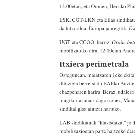
13:00etan; eta Oionen, Herriko Pla
ESK, CGT-LKN eta Eilas sindikatu
da hitzordua, Europa jauregitik.
Es
UGT eta CCOO, berriz,
Orain, bet
mobilizatuko dira, 12:00etan Andr
Itxiera perimetrala
Ostegunean, maiatzaren 1eko ekita
dituztela berretsi du EAEko Auzit
ebazpenaren harira. Beraz, udalerr
mugikortasunari dagokionez, Maiat
sindikal gisa aintzat hartuko.
LAB sindikatuak "klasistatzat" jo 
mobilizazioetan parte hartzeko deia 