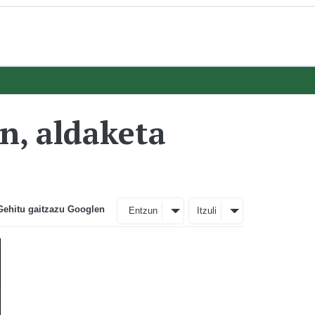
n, aldaketa
Gehitu gaitzazu Googlen
Entzun
Itzuli