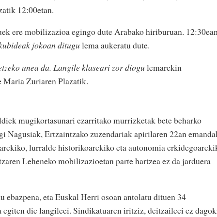
zatik 12:00etan.
ek ere mobilizazioa egingo dute Arabako hiriburuan. 12:30ea
kubideak jokoan ditugu
lema aukeratu dute.
etzeko unea da. Langile klaseari zor diogu
lemarekin
e Maria Zuriaren Plazatik.
ldiek mugikortasunari ezarritako murrizketak bete beharko
egi Nagusiak, Ertzaintzako zuzendariak apirilaren 22an emanda
iarekiko, lurralde historikoarekiko eta autonomia erkidegoareki
zaren Leheneko mobilizazioetan parte hartzea ez da jarduera
du ebazpena, eta Euskal Herri osoan antolatu dituen 34
egiten die langileei. Sindikatuaren iritziz, deitzaileei ez dagok