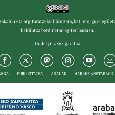
baldu eta argitaratzeko libre zara, beti ere, gure egile
baldintza berdinetan egiten baduzu.
Codesyntaxek garatua
ARRA
PUBLIZITATEA
ARAUAK
HARREMANETARAKO