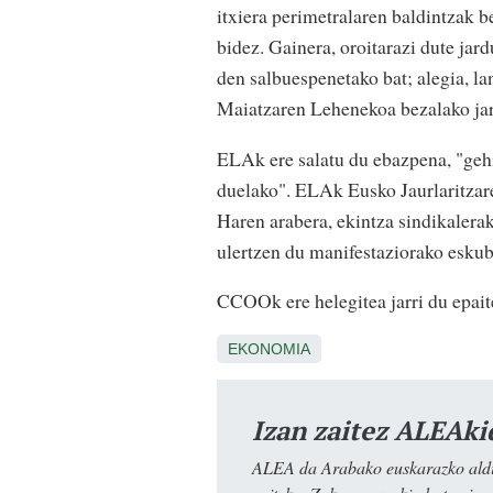
itxiera perimetralaren baldintzak b
bidez. Gainera, oroitarazi dute jar
den salbuespenetako bat; alegia, lan
Maiatzaren Lehenekoa bezalako jard
ELAk ere salatu du ebazpena, "geh
duelako". ELAk Eusko Jaurlaritzar
Haren arabera, ekintza sindikalera
ulertzen du manifestaziorako eskub
CCOOk ere helegitea jarri du epaite
EKONOMIA
Izan zaitez ALEAki
ALEA da Arabako euskarazko aldiz