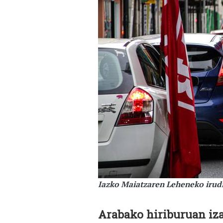
Iazko Maiatzaren Leheneko irud
Arabako hiriburuan iza