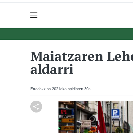
Maiatzaren Lehe
aldarri
Erredakzioa
2021eko apirilaren 30a