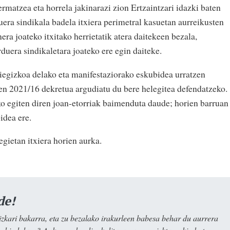
ermatzea eta horrela jakinarazi zion Ertzaintzari idazki baten
duera sindikala badela itxiera perimetral kasuetan aurreikusten
era joateko itxitako herrietatik atera daitekeen bezala,
uera sindikaletara joateko ere egin daiteke.
iegizkoa delako eta manifestaziorako eskubidea urratzen
en 2021/16 dekretua argudiatu du bere helegitea defendatzeko.
ko egiten diren joan-etorriak baimenduta daude; horien barruan
idea ere.
gietan itxiera horien aurka.
de!
kari bakarra, eta zu bezalako irakurleen babesa behar du aurrera