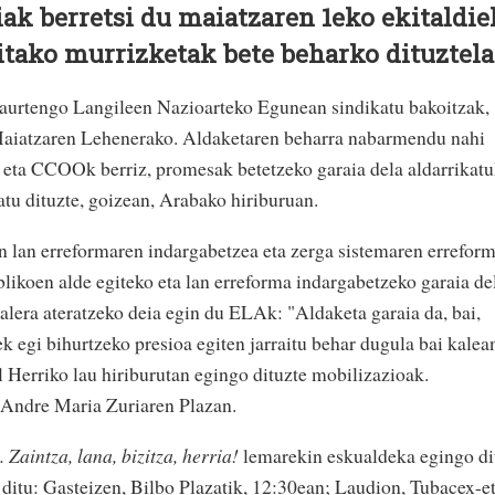
ak berretsi du maiatzaren 1eko ekitaldie
tako murrizketak bete beharko dituztela
u aurtengo Langileen Nazioarteko Egunean sindikatu bakoitzak,
Maiatzaren Lehenerako. Aldaketaren beharra nabarmendu nahi
ta CCOOk berriz, promesak betetzeko garaia dela aldarrikat
atu dituzte, goizean, Arabako hiriburuan.
 lan erreformaren indargabetzea eta zerga sistemaren errefor
blikoen alde egiteko eta lan erreforma indargabetzeko garaia de
 kalera ateratzeko deia egin du ELAk: "Aldaketa garaia da, bai,
k egi bihurtzeko presioa egiten jarraitu behar dugula bai kalea
l Herriko lau hiriburutan egingo dituzte mobilizazioak.
 Andre Maria Zuriaren Plazan.
Zaintza, lana, bizitza, herria!
lemarekin eskualdeka egingo di
 ditu: Gasteizen, Bilbo Plazatik, 12:30ean; Laudion, Tubacex-e