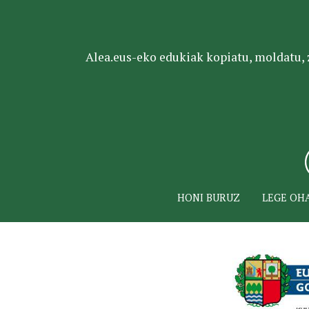
Alea.eus-eko edukiak kopiatu, moldatu, za
HONI BURUZ
LEGE OH