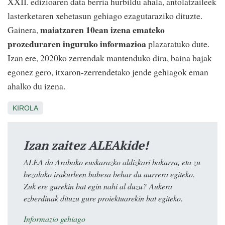
XXII. edizioaren data berria hurbildu ahala, antolatzaileek
lasterketaren xehetasun gehiago ezagutaraziko dituzte.
maiatzaren 10ean izena emateko
Gainera,
prozeduraren inguruko informazioa
plazaratuko dute.
Izan ere, 2020ko zerrendak mantenduko dira, baina bajak
egonez gero, itxaron-zerrendetako jende gehiagok eman
ahalko du izena.
KIROLA
Izan zaitez ALEAkide!
ALEA da Arabako euskarazko aldizkari bakarra, eta zu
bezalako irakurleen babesa behar du aurrera egiteko.
Zuk ere gurekin bat egin nahi al duzu? Aukera
ezberdinak dituzu gure proiektuarekin bat egiteko.
Informazio gehiago