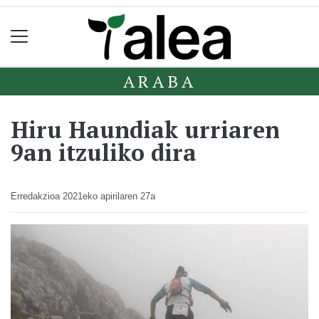
ARABA
Hiru Haundiak urriaren
9an itzuliko dira
Erredakzioa
2021eko apirilaren 27a