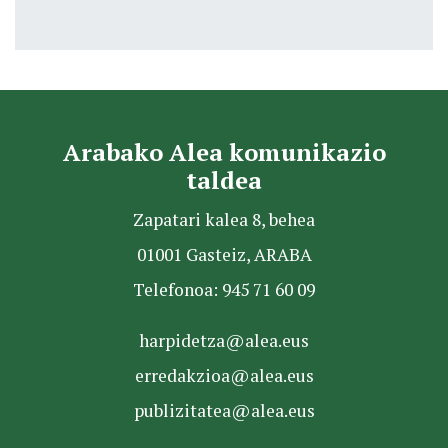
Arabako Alea komunikazio
taldea
Zapatari kalea 8, behea
01001 Gasteiz, ARABA
Telefonoa: 945 71 60 09
harpidetza@alea.eus
erredakzioa@alea.eus
publizitatea@alea.eus