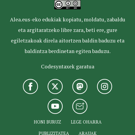
Alea.eus-eko edukiak kopiatu, moldatu, zabaldu
eta argitaratzeko libre zara, beti ere, gure
egiletzakoak direla aitortzen baldin baduzu eta
baldintza berdinetan egiten baduzu.
Codesyntaxek garatua
HONI BURUZ
LEGE OHARRA
PUBLIZITATEA
ARAUAK