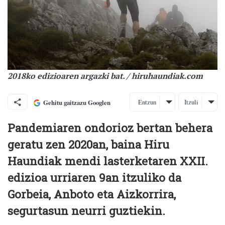
2018ko edizioaren argazki bat. / hiruhaundiak.com
Entzun
Itzuli
Gehitu gaitzazu Googlen
Pandemiaren ondorioz bertan behera
geratu zen 2020an, baina Hiru
Haundiak mendi lasterketaren XXII.
edizioa urriaren 9an itzuliko da
Gorbeia, Anboto eta Aizkorrira,
segurtasun neurri guztiekin.