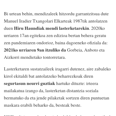
Bi urtean behin, mendizaleek hitzordu garrantzitsua dute
Manuel Iradier Txangolari Elkarteak 1987tik antolatzen
Hiru Haundiak mendi lasterketarekin
duen
. 2020ko
urriaren 17an egitekoa zen edizioa bertan behera geratu
zen pandemiaren ondorioz, baina dagoeneko ofiziala da:
2021ko urriaren 9an itzuliko da
Gorbeia, Anboto eta
Aizkorri mendietako tontorretara.
Lasterketaren sustatzaileek iragarri dutenez, aire zabaleko
kirol ekitaldi bat antolatzeko beharrezkoak diren
segurtasun neurri guztiak
hartuko dituzte: irteera
mailakatua izango da, lasterketan distantzia soziala
bermatuko da eta jende pilaketak sortzen diren puntuetan
maskara erabili beharko da, besteak beste.