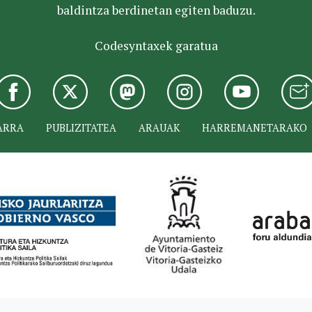
baldintza berdinetan egiten baduzu.
Codesyntaxek garatua
ARRA
PUBLIZITATEA
ARAUAK
HARREMANETARAKO