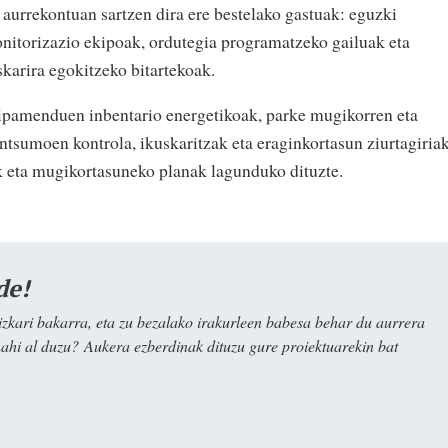
 aurrekontuan sartzen dira ere bestelako gastuak: eguzki
itorizazio ekipoak, ordutegia programatzeko gailuak eta
karira egokitzeko bitartekoak.
ekipamenduen inbentario energetikoak, parke mugikorren eta
ontsumoen kontrola, ikuskaritzak eta eraginkortasun ziurtagiriak
k eta mugikortasuneko planak lagunduko dituzte.
de!
kari bakarra, eta zu bezalako irakurleen babesa behar du aurrera
nahi al duzu? Aukera ezberdinak dituzu gure proiektuarekin bat