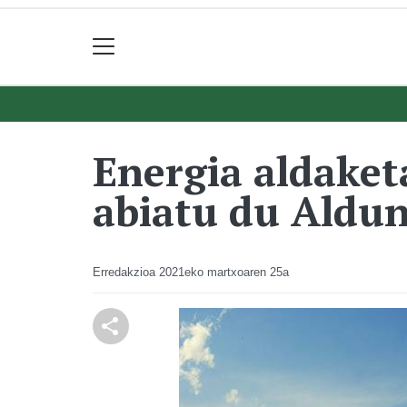
Energia aldaket
abiatu du Aldu
Erredakzioa
2021eko martxoaren 25a