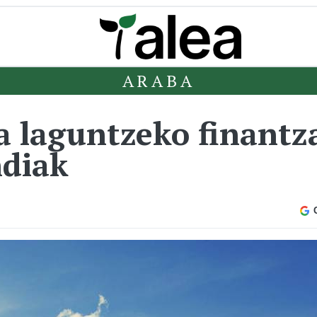
ARABA
a laguntzeko finantz
ndiak