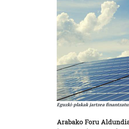
Eguzki-plakak jartzea finantzat
Arabako Foru Aldundiak