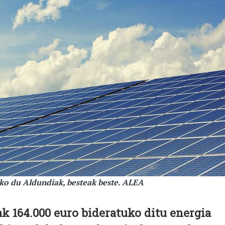
uko du Aldundiak, besteak beste. ALEA
 164.000 euro bideratuko ditu energia