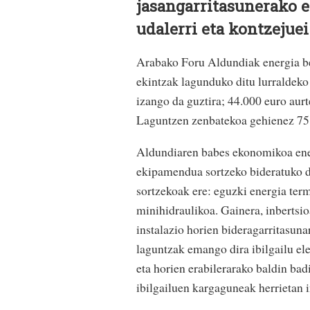
jasangarritasunerako 
udalerri eta kontzejue
Arabako Foru Aldundiak energia ber
ekintzak lagunduko ditu lurraldeko
izango da guztira; 44.000 euro aurt
Laguntzen zenbatekoa gehienez 75.
Aldundiaren babes ekonomikoa ener
ekipamendua sortzeko bideratuko d
sortzekoak ere: eguzki energia term
minihidraulikoa. Gainera, inbertsi
instalazio horien bideragarritasuna
laguntzak emango dira ibilgailu el
eta horien erabilerarako baldin badi
ibilgailuen kargaguneak herrietan i