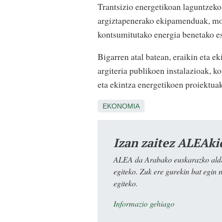
Trantsizio energetikoan laguntzeko
argiztapenerako ekipamenduak, mon
kontsumitutako energia benetako es
Bigarren atal batean, eraikin eta 
argiteria publikoen instalazioak, k
eta ekintza energetikoen proiektua
EKONOMIA
Izan zaitez ALEAki
ALEA da Arabako euskarazko aldiz
egiteko. Zuk ere gurekin bat egin 
egiteko.
Informazio gehiago