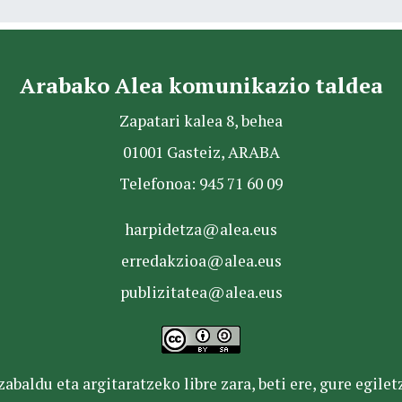
Arabako Alea komunikazio taldea
Zapatari kalea 8, behea
01001 Gasteiz, ARABA
Telefonoa: 945 71 60 09
harpidetza@alea.eus
erredakzioa@alea.eus
publizitatea@alea.eus
baldu eta argitaratzeko libre zara, beti ere, gure egile