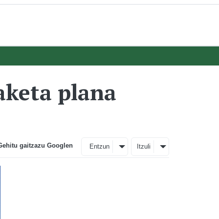
aketa plana
Gehitu gaitzazu Googlen
Entzun
Itzuli