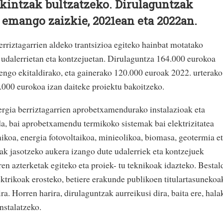
ekintzak bultzatzeko. Dirulaguntzak
i emango zaizkie, 2021ean eta 2022an.
riztagarrien aldeko trantsizioa egiteko hainbat motatako
 udalerrietan eta kontzejuetan. Dirulaguntza 164.000 eurokoa
engo ekitaldirako, eta gainerako 120.000 euroak 2022. urterako
000 eurokoa izan daiteke proiektu bakoitzeko.
gia berriztagarrien aprobetxamendurako instalazioak eta
a, bai aprobetxamendu termikoko sistemak bai elektrizitatea
ikoa, energia fotovoltaikoa, minieolikoa, biomasa, geotermia e
oak jasotzeko aukera izango dute udalerriek eta kontzejuek
ren azterketak egiteko eta proiek- tu teknikoak idazteko. Bestal
ektrikoak erosteko, betiere erakunde publikoen titulartasunekoa
ra. Horren harira, dirulaguntzak aurreikusi dira, baita ere, hala
nstalatzeko.