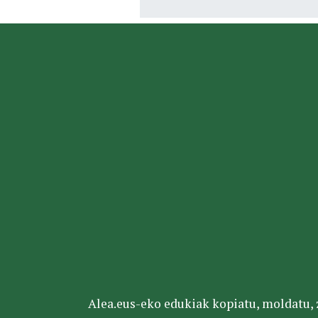
Alea.eus-eko edukiak kopiatu, moldatu, za