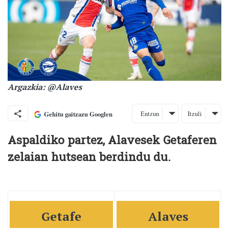
Argazkia: @Alaves
Entzun
Itzuli
Gehitu gaitzazu Googlen
Aspaldiko partez, Alavesek Getaferen
zelaian hutsean berdindu du.
Getafe
Alaves