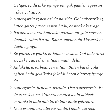
Getafek ez du asko egingo eta guk gauden egoeran
askoz gutxiago.
Aspergarria izaten ari da partida. Gol aukerarik ez,
batek gaizki pasea egiten badu, besteak okerrago.
Ikusiko duzu era honetako partidetan gola sartzen
duenak irabaziko du. Baina, ematen du Alavesek ez
duela egingo.
Ze gaizki, ze gaizki, ez bata ez bestea. Gol aukerarik
ez. Eskerrak lehen zatian amaitu dela.
Aldaketarik ez bigarren zatian. Baten batek gola
egiten badu geldikako jokaldi baten bitartez izango
da.
Aspergarria, benetan, partida. Oso aspergarria. Ez
da ezer ikusten. Gainera ematen du bi taldeek
berdinketa nahi dutela. Beldur diote galtzeari.
Egia esanda oso ulergarria da. Getafe aurreko