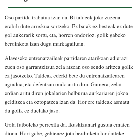
Oso partida trabatua izan da. Bi taldeek joko zuzena
erabili dute arriskua sortzeko. Ez batak ez besteak ez dute
gol aukerarik sortu, eta, horren ondorioz, golik gabeko
berdinketa izan dugu markagailuan.
Alaveseko entrenatzaileak partidaren atarikoan adierazi
zuen oso garrantzitsua zela atzean oso sendo aritzea golik
ez jasotzeko. Taldeak ederki bete du entrenatzailearen
agindua, eta defentsan ondo aritu dira. Gainera, zelai
erdian aritu diren jokalarien helburua aurkariaren jokoa
gelditzea eta oztopatzea izan da. Hor ere taldeak asmatu
du golik ez duelako jaso.
Gola futboleko perrexila da. Ikuskizunari gustua ematen
diona. Hori gabe, gehienez jota berdinketa lor daiteke.