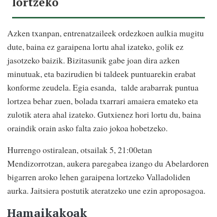
lortzeko
Azken txanpan, entrenatzaileek ordezkoen aulkia mugitu
dute, baina ez garaipena lortu ahal izateko, golik ez
jasotzeko baizik. Bizitasunik gabe joan dira azken
minutuak, eta bazirudien bi taldeek puntuarekin erabat
konforme zeudela. Egia esanda, talde arabarrak puntua
lortzea behar zuen, bolada txarrari amaiera emateko eta
zulotik atera ahal izateko. Gutxienez hori lortu du, baina
oraindik orain asko falta zaio jokoa hobetzeko.
Hurrengo ostiralean, otsailak 5, 21:00etan
Mendizorrotzan, aukera paregabea izango du Abelardoren
bigarren aroko lehen garaipena lortzeko Valladoliden
aurka. Jaitsiera postutik ateratzeko une ezin aproposagoa.
Hamaikakoak