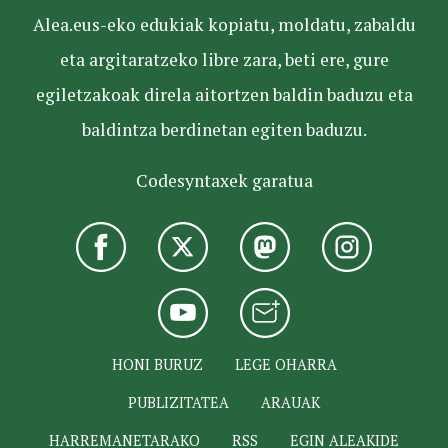
Alea.eus-eko edukiak kopiatu, moldatu, zabaldu
eta argitaratzeko libre zara, beti ere, gure
egiletzakoak direla aitortzen baldin baduzu eta
baldintza berdinetan egiten baduzu.
Codesyntaxek garatua
HONI BURUZ
LEGE OHARRA
PUBLIZITATEA
ARAUAK
HARREMANETARAKO
RSS
EGIN ALEAKIDE