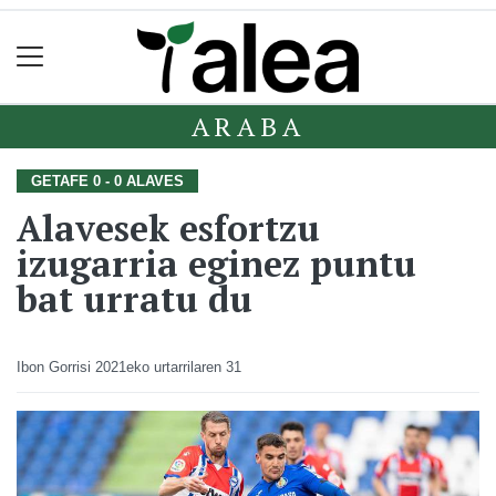
ARABA
GETAFE 0 - 0 ALAVES
Alavesek esfortzu
izugarria eginez puntu
bat urratu du
Ibon Gorrisi
2021eko urtarrilaren 31