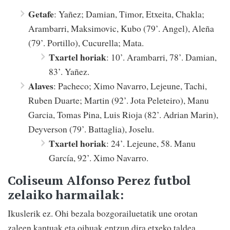
Getafe
: Yañez; Damian, Timor, Etxeita, Chakla;
Arambarri, Maksimovic, Kubo (79’. Angel), Aleña
(79’. Portillo), Cucurella; Mata.
Txartel horiak
: 10’. Arambarri, 78’. Damian,
83’. Yañez.
Alaves
: Pacheco; Ximo Navarro, Lejeune, Tachi,
Ruben Duarte; Martin (92’. Jota Peleteiro), Manu
Garcia, Tomas Pina, Luis Rioja (82’. Adrian Marin),
Deyverson (79’. Battaglia), Joselu.
Txartel horiak
: 24’. Lejeune, 58. Manu
García, 92’. Ximo Navarro.
Coliseum Alfonso Perez futbol
zelaiko harmailak:
Ikuslerik ez. Ohi bezala bozgorailuetatik une orotan
zaleen kantuak eta oihuak entzun dira etxeko taldea