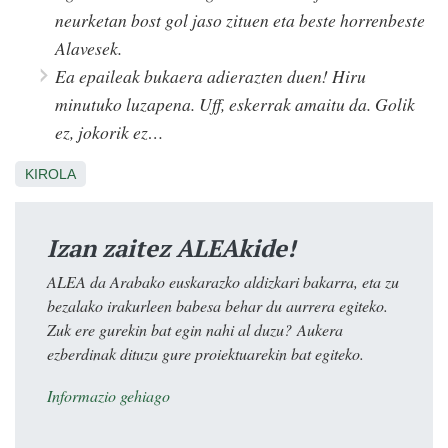
neurketan bost gol jaso zituen eta beste horrenbeste
Alavesek.
Ea epaileak bukaera adierazten duen! Hiru
minutuko luzapena. Uff, eskerrak amaitu da. Golik
ez, jokorik ez…
KIROLA
Izan zaitez ALEAkide!
ALEA da Arabako euskarazko aldizkari bakarra, eta zu
bezalako irakurleen babesa behar du aurrera egiteko.
Zuk ere gurekin bat egin nahi al duzu? Aukera
ezberdinak dituzu gure proiektuarekin bat egiteko.
Informazio gehiago