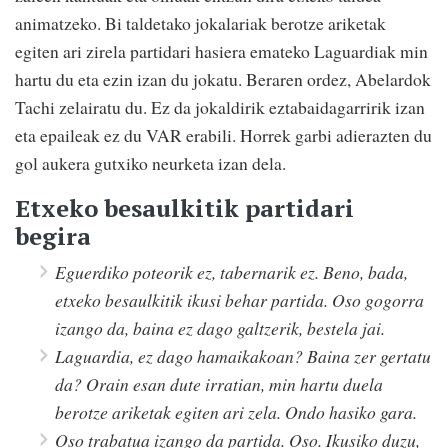
animatzeko. Bi taldetako jokalariak berotze ariketak
egiten ari zirela partidari hasiera emateko Laguardiak min
hartu du eta ezin izan du jokatu. Beraren ordez, Abelardok
Tachi zelairatu du. Ez da jokaldirik eztabaidagarririk izan
eta epaileak ez du VAR erabili. Horrek garbi adierazten du
gol aukera gutxiko neurketa izan dela.
Etxeko besaulkitik partidari
begira
Eguerdiko poteorik ez, tabernarik ez. Beno, bada,
etxeko besaulkitik ikusi behar partida. Oso gogorra
izango da, baina ez dago galtzerik, bestela jai.
Laguardia, ez dago hamaikakoan? Baina zer gertatu
da? Orain esan dute irratian, min hartu duela
berotze ariketak egiten ari zela. Ondo hasiko gara.
Oso trabatua izango da partida. Oso. Ikusiko duzu,