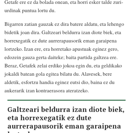
Getafe ere ez da bolada onean, eta horri esker talde zuri-
urdinak puntua lortu du.
Bigarren zatian gauzak ez dira batere aldatu, eta lehengo
bidetik joan dira. Galtzeari beldurra izan diote biek, eta
horrexegatik ez dute aurrerapausorik eman garaipena
lortzeko. Izan ere, era horretako apustuak eginez gero,
edozein gauza gerta daiteke; baita partida galtzea ere.
Beraz, Getafek zelai erdiko jokoa egin du, eta geldikako
jokaldi batean gola egitea bilatu du. Alavesek, bere
aldetik, esfortzu handia eginez eutsi dio, baina ez du
aukerarik izan kontraerasora ateratzeko.
Galtzeari beldurra izan diote biek,
eta horrexegatik ez dute
aurrerapausorik eman garaipena