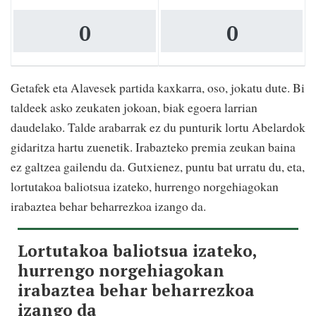
0
0
Getafek eta Alavesek partida kaxkarra, oso, jokatu dute. Bi
taldeek asko zeukaten jokoan, biak egoera larrian
daudelako. Talde arabarrak ez du punturik lortu Abelardok
gidaritza hartu zuenetik. Irabazteko premia zeukan baina
ez galtzea gailendu da. Gutxienez, puntu bat urratu du, eta,
lortutakoa baliotsua izateko, hurrengo norgehiagokan
irabaztea behar beharrezkoa izango da.
Lortutakoa baliotsua izateko,
hurrengo norgehiagokan
irabaztea behar beharrezkoa
izango da