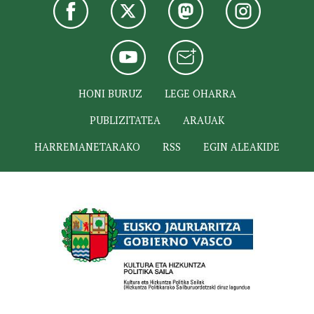
HONI BURUZ
LEGE OHARRA
PUBLIZITATEA
ARAUAK
HARREMANETARAKO
RSS
EGIN ALEAKIDE