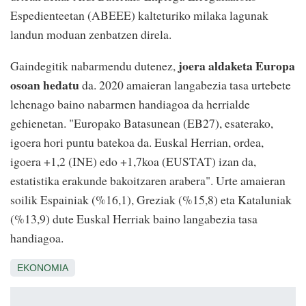
Espedienteetan (ABEEE) kalteturiko milaka lagunak
landun moduan zenbatzen direla.
joera aldaketa Europa
Gaindegitik nabarmendu dutenez,
osoan hedatu
da. 2020 amaieran langabezia tasa urtebete
lehenago baino nabarmen handiagoa da herrialde
gehienetan. "Europako Batasunean (EB27), esaterako,
igoera hori puntu batekoa da. Euskal Herrian, ordea,
igoera +1,2 (INE) edo +1,7koa (EUSTAT) izan da,
estatistika erakunde bakoitzaren arabera". Urte amaieran
soilik Espainiak (%16,1), Greziak (%15,8) eta Kataluniak
(%13,9) dute Euskal Herriak baino langabezia tasa
handiagoa.
EKONOMIA