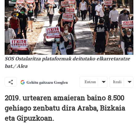
SOS Ostalaritza plataformak deitutako elkarretaratze
bat./ Alea
Entzun
Itzuli
Gehitu gaitzazu Googlen
2019. urtearen amaieran baino 8.500
gehiago zenbatu dira Araba, Bizkaia
eta Gipuzkoan.