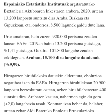
Espainiako Estatistika Institutuak
argitaratutako
Biztanleria Aktiboaren Inkestaren arabera, 2020. urtean
13.200 lanpostu suntsitu dira Araba, Bizkaia eta
Gipuzkoan, eta, ondorioz, 8.500 lagunek galdu dute lana.
Urte amaieran, hain zuzen, 920.000 pertsona zeuden
lanean EAEn, 2019an baino 13.200 pertsona gutxiago,
%1,41 gutxiago. Guztira, 101.800 langabe zeuden
Araban, 15.100 dira langabe daudenak
erkidegoan.
(%9,99).
Hirugarren hiruhilekoko datuekin alderatuta, eboluzioa
negatiboa izan da EAEn. Hirugarren hiruhilekoan 20.900
lanpostu berreskuratu ostean, azken hiru hilabeteetan 400
suntsitu dira. Arabaren kasuan, nabarmen egin du gora
(+2,0) langabezia tasak. Kontuan izan behar da, halaber,
urtean zehar Aldi Baterako Enplegu Erregulazioko