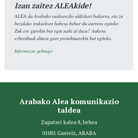
Izan zaitez ALEAkide!
ALEA da Arabako euskarazko aldizkari bakarra, eta zu
bezalako irakurleen babesa behar du aurrera egiteko.
Zuk ere gurekin bat egin nahi al duzu? Aukera
ezberdinak dituzu gure proiektuarekin bat egiteko.
Informazio gehiago
Arabako Alea komunikazio
taldea
Zapatari kalea 8, behea
01001 Gasteiz, ARABA