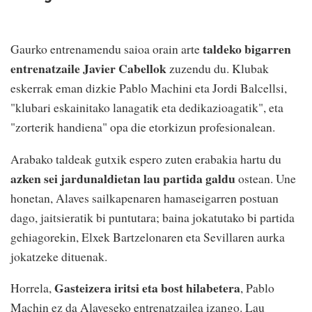
taldeko bigarren
Gaurko entrenamendu saioa orain arte
entrenatzaile Javier Cabellok
zuzendu du. Klubak
eskerrak eman dizkie Pablo Machini eta Jordi Balcellsi,
"klubari eskainitako lanagatik eta dedikazioagatik", eta
"zorterik handiena" opa die etorkizun profesionalean.
Arabako taldeak gutxik espero zuten erabakia hartu du
azken sei jardunaldietan lau partida galdu
ostean. Une
honetan, Alaves sailkapenaren hamaseigarren postuan
dago, jaitsieratik bi puntutara; baina jokatutako bi partida
gehiagorekin, Elxek Bartzelonaren eta Sevillaren aurka
jokatzeke dituenak.
Gasteizera iritsi eta bost hilabetera
Horrela,
, Pablo
Machin ez da Alaveseko entrenatzailea izango. Lau