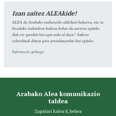
Izan zaitez ALEAkide!
ALEA da Arabako euskarazko aldizkari bakarra, eta zu
bezalako irakurleen babesa behar du aurrera egiteko.
Zuk ere gurekin bat egin nahi al duzu? Aukera
ezberdinak dituzu gure proiektuarekin bat egiteko.
Informazio gehiago
Arabako Alea komunikazio
taldea
Zapatari kalea 8, behea