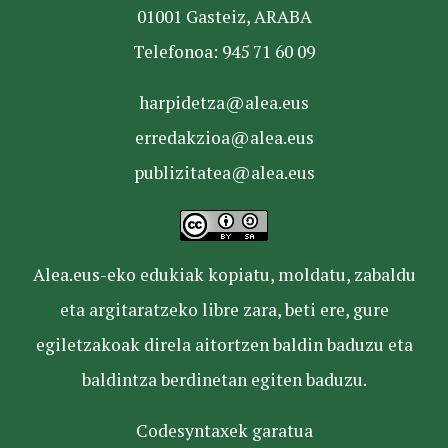
01001 Gasteiz, ARABA
Telefonoa: 945 71 60 09
harpidetza@alea.eus
erredakzioa@alea.eus
publizitatea@alea.eus
Alea.eus-eko edukiak kopiatu, moldatu, zabaldu
eta argitaratzeko libre zara, beti ere, gure
egiletzakoak direla aitortzen baldin baduzu eta
baldintza berdinetan egiten baduzu.
Codesyntaxek garatua