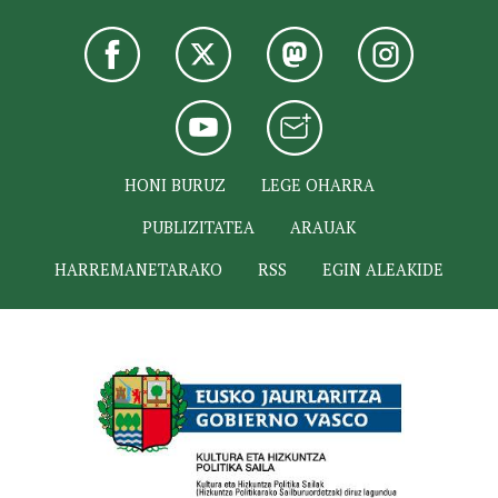
HONI BURUZ
LEGE OHARRA
PUBLIZITATEA
ARAUAK
HARREMANETARAKO
RSS
EGIN ALEAKIDE