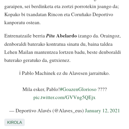
garaipen, sei berdinketa eta zortzi porrotekin joango da;
Kopako bi txandatan Rincon eta Coruñako Deportivo
kanporatu ostean.
Abelardo
Entrenatzaile berria
Pitu
izango da. Oraingoz,
denboraldi baterako kontratua sinatu du, baina taldea
Lehen Mailan mantentzea lortzen badu, beste denboraldi
baterako geratuko da, gutxienez.
ℹ️ Pablo Machinek ez du Alavesen jarraituko.
Mila esker, Pablo!
#GoazenGlorioso
????
pic.twitter.com/GVVng5QEjx
— Deportivo Alavés (@Alaves_eus)
January 12, 2021
KIROLA