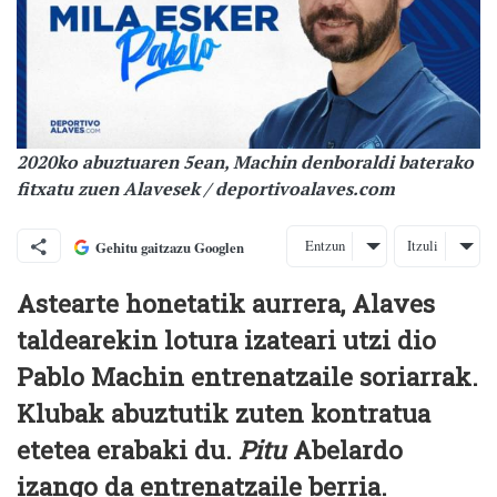
2020ko abuztuaren 5ean, Machin denboraldi baterako
fitxatu zuen Alavesek / deportivoalaves.com
Entzun
Itzuli
Gehitu gaitzazu Googlen
Astearte honetatik aurrera, Alaves
taldearekin lotura izateari utzi dio
Pablo Machin entrenatzaile soriarrak.
Klubak abuztutik zuten kontratua
etetea erabaki du.
Pitu
Abelardo
izango da entrenatzaile berria.