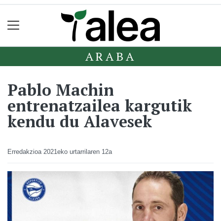
ARABA
Pablo Machin
entrenatzailea kargutik
kendu du Alavesek
Erredakzioa
2021eko urtarrilaren 12a