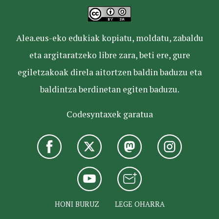
Alea.eus-eko edukiak kopiatu, moldatu, zabaldu
eta argitaratzeko libre zara, beti ere, gure
egiletzakoak direla aitortzen baldin baduzu eta
baldintza berdinetan egiten baduzu.
Codesyntaxek garatua
HONI BURUZ
LEGE OHARRA