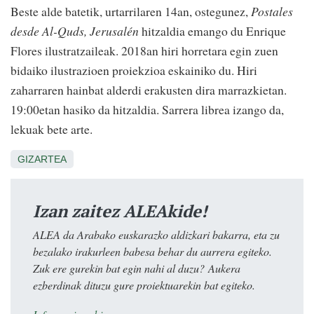
Beste alde batetik, urtarrilaren 14an, ostegunez,
Postales
desde Al-Quds, Jerusalén
hitzaldia emango du Enrique
Flores ilustratzaileak. 2018an hiri horretara egin zuen
bidaiko ilustrazioen proiekzioa eskainiko du. Hiri
zaharraren hainbat alderdi erakusten dira marrazkietan.
19:00etan hasiko da hitzaldia. Sarrera librea izango da,
lekuak bete arte.
GIZARTEA
Izan zaitez ALEAkide!
ALEA da Arabako euskarazko aldizkari bakarra, eta zu
bezalako irakurleen babesa behar du aurrera egiteko.
Zuk ere gurekin bat egin nahi al duzu? Aukera
ezberdinak dituzu gure proiektuarekin bat egiteko.