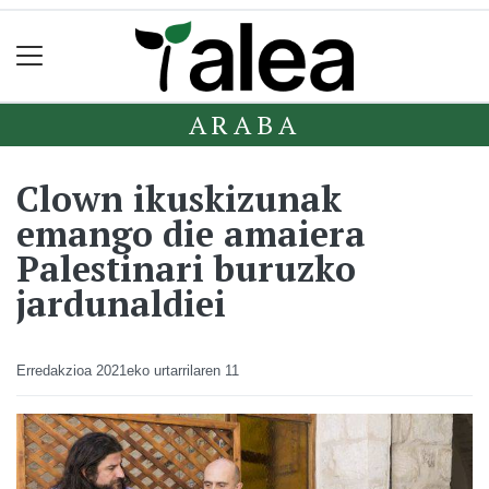
ARABA
Clown ikuskizunak
emango die amaiera
Palestinari buruzko
jardunaldiei
Erredakzioa
2021eko urtarrilaren 11