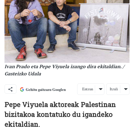
Ivan Prado eta Pepe Viyuela izango dira ekitaldian. /
Gasteizko Udala
Entzun
Itzuli
Gehitu gaitzazu Googlen
Pepe Viyuela aktoreak Palestinan
bizitakoa kontatuko du igandeko
ekitaldian.