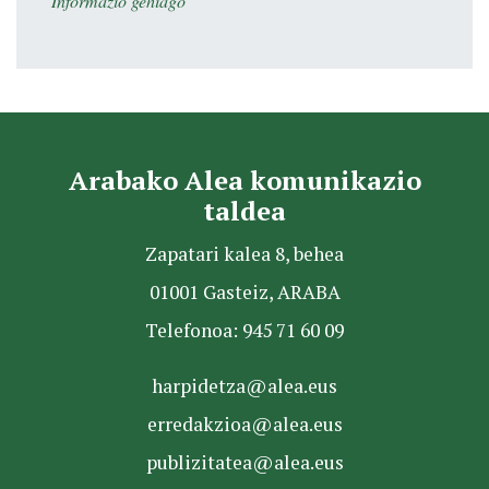
Informazio gehiago
Arabako Alea komunikazio
taldea
Zapatari kalea 8, behea
01001 Gasteiz, ARABA
Telefonoa: 945 71 60 09
harpidetza@alea.eus
erredakzioa@alea.eus
publizitatea@alea.eus