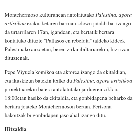
Montehermoso kulturunean antolatutako
Palestina, agora
artistikoa
erakusketaren barruan, clown jaialdi bat izango
da urtarrilaren 17an, igandean, eta bertatik bertara
kontatuko dituzte "Pallasos en rebeldía" taldeko kideek
Palestinako auzoetan, beren zirku ibiltariarekin, bizi izan
dituztenak.
Pepe Viyuela komikoa eta aktorea izango da ekitaldian,
eta ikuskizun batekin itxiko du
Palestina, agora artistikoa
proiektuarekin batera antolatutako jardueren zikloa.
18:00etan hasiko da ekitaldia, eta gonbidapena beharko da
bertara joateko Montehermoson bertan. Pertsona
bakoitzak bi gonbidapen jaso ahal izango ditu.
Hitzaldia